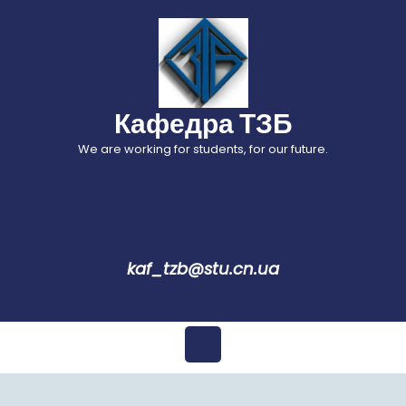
Перейти
до
вмісту
Кафедра ТЗБ
We are working for students, for our future.
kaf_tzb@stu.cn.ua
Відкрити