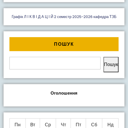
Графік Л І К В І Д А Ц І Й 2 семестр 2025-2026 кафедра ТЗБ
ПОШУК
Пошук
Оголошення
Пн
Вт
Ср
Чт
Пт
Сб
Нд