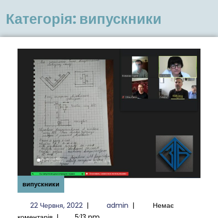
меню
Категорія:
випускники
випускники
22
admin
22 Червня, 2022
|
admin
|
Немає
Червня,
коментарів
|
5:13 pm