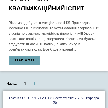
2022
КВАЛІФ
КВАЛІФІКАЦІЙНИЙ ІСПИТ
ІСПИТ
Вітаємо здобувачів спеціальності 131 Прикладна
механіка ОП “Технології та устаткування зварювання”
з успішною здачею кваліфікаційного іспиту!!! Умови
важкі, але наші хлопці впоралися. Колись ми будемо
згадувати ці часи і ці папірці в клітиночку із
розв’язанням задач. Все буде Україна! ...
READ
READ MORE
MORE
Пагінація
Назад
1
2
записів
Графiк К О Н С У Л Ь Т А Ц І Й 2 семестр 2025-2026 кафедра
ТЗБ