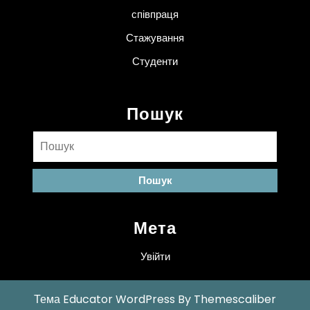
співпраця
Стажування
Студенти
Пошук
Пошук:
Мета
Увійти
Тема Educator WordPress
By Themescaliber