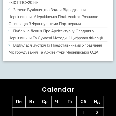
«КЗЯТПС-2026»
Зелене Будівництво Задля Відродження
Чернігівщини: «Чернігівська Політехніка» Розвиває
Співпрацю З Французькими Партнерами
Публічна Лекція Про Архітектурну Спадщину
Чернігівщини Та Сучасні Методи Її Цифрової Фіксації
Відбулася Зустріч Із Представниками Управління
Містобудування Та Архітектури Чернігівської ОДА
Calendar
Пн
Вт
Ср
Чт
Пт
Сб
Нд
1
2