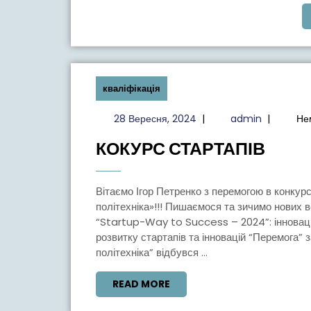
кваліфікація
28
admin
28 Вересня, 2024
|
admin
|
Не
Вересня,
КОКУ
КОКУРС СТАРТАПІВ
2024
СТАР
Вітаємо Ігор Петренко з перемогою в конкурсі Startup -Way to Success від НУ «Чернігівська
політехніка»!!! Пишаємося та зичимо нових 
“Startup-Way to Success – 2024”: інновації
розвитку стартапів та інновацій “Перемога” 
політехніка” відбувся ...
READ
READ MORE
MORE