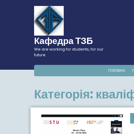
Перейти
до
вмісту
Кафедра ТЗБ
We are working for students, for our
future.
ГОЛОВНА
Категорія:
кваліф