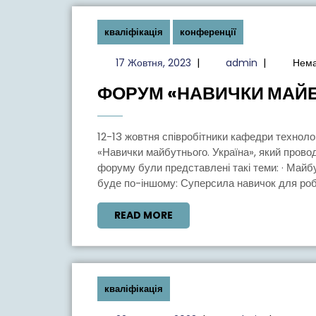
IE
SCHOOL
кваліфікація
конференції
OF
ARCHITECTURE
17
admin
17 Жовтня, 2023
|
admin
|
Нема
Жовтня,
&
ФОРУМ «НАВИЧКИ МАЙБ
2023
DESIGN
12-13 жовтня співробітники кафедри технологій зварювання та будівництва взяли участь у форумі
«Навички майбутнього. Україна», який провод
форуму були представлені такі теми: · Майбу
буде по-іншому: Суперсила навичок для робо
READ
READ MORE
MORE
кваліфікація