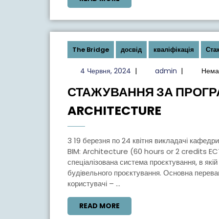
В
MORE
БРАТИСЛАВ
The Bridge
досвід
кваліфікація
Ста
4
admin
4 Червня, 2024
|
admin
|
Нема
Червня,
СТАЖУВАННЯ ЗА ПРОГР
2024
СТАЖУВ
ARCHITECTURE
ЗА
ПРОГРА
3 19 березня по 24 квітня викладачі кафедри успішно пройшли стажування за програмою Allplan
ALLPLAN
BIM: Architecture (60 hours or 2 credits E
спеціалізована система проєктування, в якій
BIM:
будівельного проєктування. Основна переваг
ARCHITE
користувачі – ...
READ
READ MORE
MORE