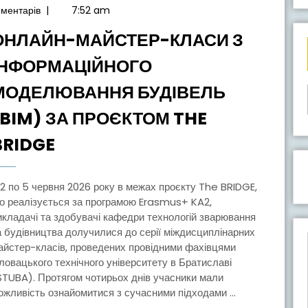
Червня,
оментарів
|
7:52 am
2026
ОНЛАЙН-МАЙСТЕР-КЛАСИ З
ІНФОРМАЦІЙНОГО
МОДЕЛЮВАННЯ БУДІВЕЛЬ
(BIM) ЗА ПРОЄКТОМ THE
ОНЛАЙН-
BRIDGE
МАЙСТЕР-
КЛАСИ
З
о реалізується за програмою Erasmus+ KA2,
икладачі та здобувачі кафедри технологій зварювання
ІНФОРМАЦІЙНОГО
а будівництва долучилися до серії міждисциплінарних
МОДЕЛЮВАННЯ
айстер-класів, проведених провідними фахівцями
БУДІВЕЛЬ
ловацького технічного університету в Братиславі
STUBA). Протягом чотирьох днів учасники мали
(BIM)
ожливість ознайомитися з сучасними підходами ...
ЗА