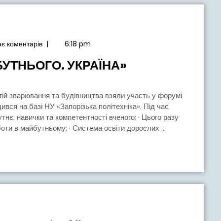
є коментарів
|
6:18 pm
ФОРУМ
УТНЬОГО. УКРАЇНА»
«НАВИЧКИ
МАЙБУТНЬОГО
УКРАЇНА»
ився на базі НУ «Запорізька політехніка». Під час
тнє: навички та компетентності вченого; · Цього разу
ти в майбутньому; · Система освіти дорослих ...