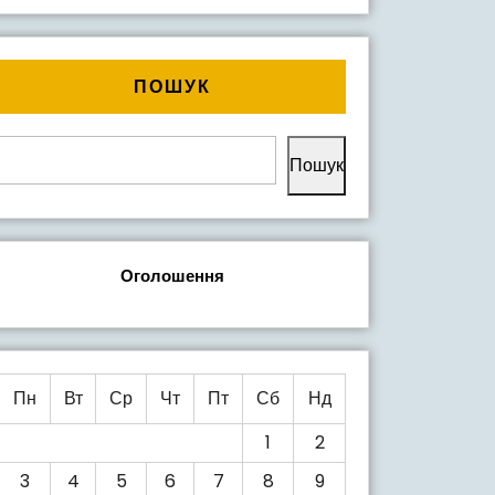
ПОШУК
Пошук
Оголошення
Пн
Вт
Ср
Чт
Пт
Сб
Нд
1
2
3
4
5
6
7
8
9