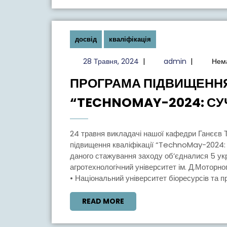
досвід
кваліфікація
28
admin
28 Травня, 2024
|
admin
|
Нема
Травня,
ПРОГРАМА ПІДВИЩЕННЯ 
2024
“TECHNOMAY-2024: СУ
24 травня викладачі нашої кафедри Ганєєв Тімур та Прибитько Ірина взяли участь у програмі
підвищення кваліфікації “TechnoMay-2024: с
даного стажування заходу об’єдналися 5 укр
агротехнологічний університет ім. Д.Моторно
• Національний університет біоресурсів та пр
READ
READ MORE
MORE