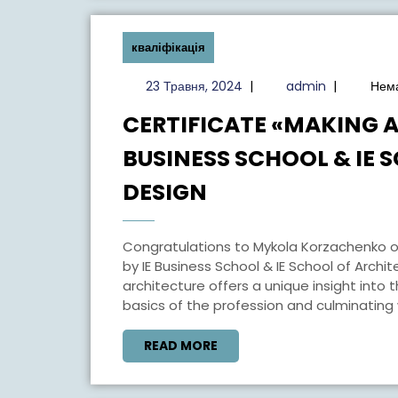
кваліфікація
23
admin
23 Травня, 2024
|
admin
|
Нема
Травня,
CERTIFICATE «MAKING A
2024
BUSINESS SCHOOL & IE 
CERTIFICATE
DESIGN
«MAKING
ARCHITECTURE»
Congratulations to Mykola Korzachenko on receiving the certificate «Making Architecture»
BY
by IE Business School & IE School of Archi
architecture offers a unique insight into 
IE
basics of the profession and culminating w
BUSINESS
SCHOOL
READ
READ MORE
MORE
&