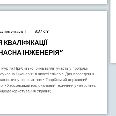
є коментарів
|
8:37 am
КВАЛІФІКАЦІЇ
ПРОГРАМА
ЧАСНА ІНЖЕНЕРІЯ”
ПІДВИЩЕННЯ
КВАЛІФІКАЦІЇ
“TECHNOMAY-
учасна інженерія” в якості спікерів. Для проведення
аїнських університетів: • Таврійський державний
2024:
го; • Херсонський національний технічний університет;
СУЧАСНА
иродокористування України; ...
ІНЖЕНЕРІЯ”