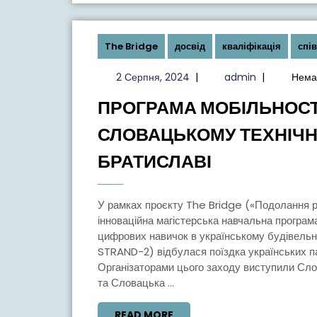
The Bridge
досвід
кваліфікація
спі
2
admin
2 Серпня, 2024
|
admin
|
Нема
Серпня,
ПРОГРАМА МОБІЛЬНОСТІ
2024
СЛОВАЦЬКОМУ ТЕХНІЧН
ПРОГРАМА
БРАТИСЛАВІ
МОБІЛЬНОС
THE
У рамках проєкту The Bridge («Подолання розриву між університетом і промисловістю:
BRIDGE
інноваційна магістерська навчальна програм
цифрових навичок в українському будівел
У
STRAND-2) відбулася поїздка українських па
СЛОВАЦЬК
Організаторами цього заходу виступили Сло
ТЕХНІЧНОМ
та Словацька ...
УНІВЕРСИТ
READ
READ MORE