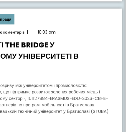
впраця
є коментарів
|
10:03 am
 THE BRIDGE У
ОМУ УНІВЕРСИТЕТІ В
ТІ
а, що підтримує розвиток зелених робочих місць і
ьному секторі», 101127884-ERASMUS-EDU-2023-CBHE-
ртнерів по програмі мобільності в Братиславу.
ОМУ
вацький технічний університет у Братиславі (STUBA)
У
ЕТІ