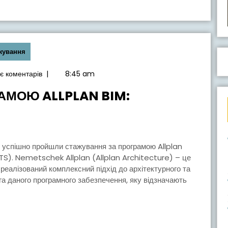
І
жування
є коментарів
|
8:45 am
АМОЮ ALLPLAN BIM:
АННЯ
МОЮ
CTS). Nemetschek Allplan (Allplan Architecture) – це
 реалізований комплексний підхід до архітектурного та
а даного програмного забезпечення, яку відзначають
CTURE