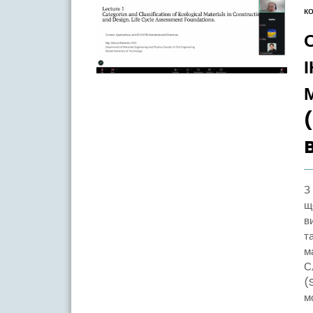
к
З 2 по 5 червня 2026 року в межах проєкту The BRIDGE,
щ
в
т
м
С
(
м