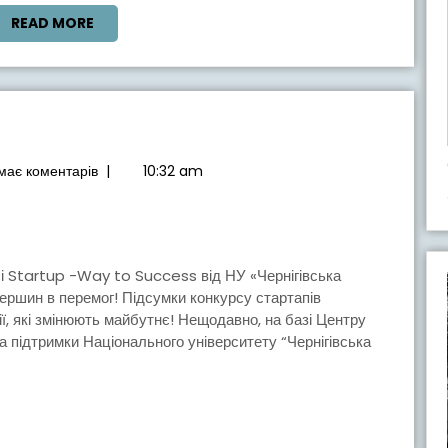
ПРОЄКТОМ
READ
READ MORE
MORE
THE
BRIDGE
має коментарів
|
10:32 am
РС
ТАПІВ
вершин в перемог! Підсумки конкурсу стартапів
, які змінюють майбутнє! Нещодавно, на базі Центру
за підтримки Національного університету “Чернігівська