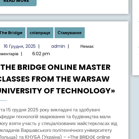
READ
READ MORE
(ПРОЄКТ
MORE
THE
BRIDGE)
The Bridge
співпраця
Стажування
16
admin
16 Грудня, 2025
|
admin
|
Немає
Грудня,
оментарів
|
6:02 pm
2025
«THE BRIDGE ONLINE MASTER
CLASSES FROM THE WARSAW
«THE
UNIVERSITY OF TECHNOLOGY»
BRIDG
ONLI
MAST
афедри технологій зварювання та будівництва мали
могу взяти участь у спеціалізованих майстеркласах від
CLASS
икладачів Варшавського політехнічного університету
FROM
Польща) та КНУБА (Україна) – «The BRIDGE online