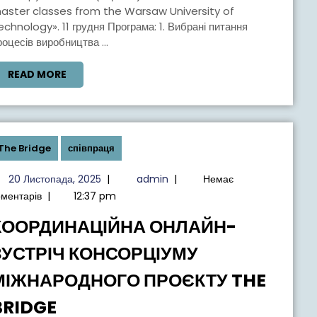
THE
aster classes from the Warsaw University of
echnology». 11 грудня Програма: 1. Вибрані питання
WAR
роцесів виробництва ...
UNIVE
OF
READ
READ MORE
MORE
TECH
The Bridge
співпраця
20
admin
20 Листопада, 2025
|
admin
|
Немає
Листопада,
оментарів
|
12:37 pm
2025
КООРДИНАЦІЙНА ОНЛАЙН-
ЗУСТРІЧ КОНСОРЦІУМУ
МІЖНАРОДНОГО ПРОЄКТУ THE
КООРДИНАЦІЙНА
BRIDGE