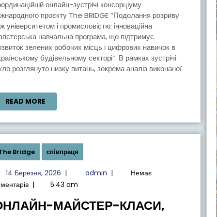
оординаційній онлайн-зустрічі консорціуму
КОНСОРЦІУМУ
іжнародного проєкту The BRIDGE “Подолання розриву
ПРОЄКТУ
іж університетом і промисловістю: інноваційна
THE
агістерська навчальна програма, що підтримує
озвиток зелених робочих місць і цифрових навичок в
BRIDGE
країнському будівельному секторі”. В рамках зустрічі
уло розглянуто низку питань, зокрема аналіз виконаної
READ
READ MORE
MORE
The Bridge
співпраця
14
admin
14 Березня, 2026
|
admin
|
Немає
Березня,
оментарів
|
5:43 am
2026
ОНЛАЙН-МАЙСТЕР-КЛАСИ,