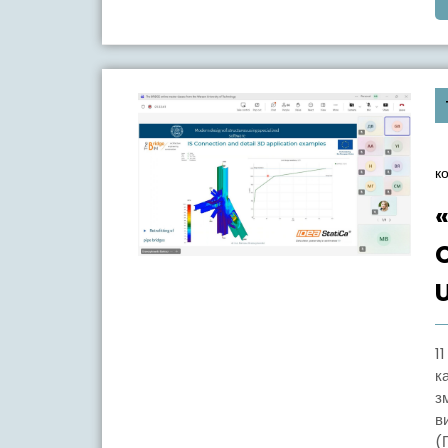
к
11 та 15 грудня 2025 року викладачі та здобувачі
к
з
в
(