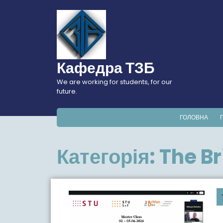
Перейти
до
вмісту
Кафедра ТЗБ
We are working for students, for our
future.
ГОЛОВНА
Категорія:
The B