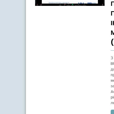
З 2 по 12 березня в межах міжнародного проєкту The
B
д
п
м
з
A
р
ле