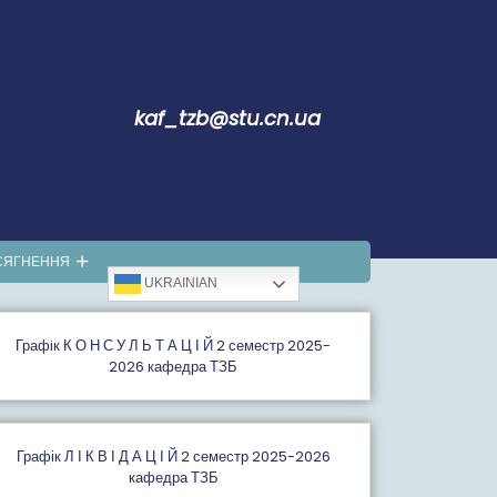
kaf_tzb@stu.cn.ua
СЯГНЕННЯ
UKRAINIAN
Графiк К О Н С У Л Ь Т А Ц І Й 2 семестр 2025-
2026 кафедра ТЗБ
Графік Л І К В І Д А Ц І Й 2 семестр 2025-2026
кафедра ТЗБ