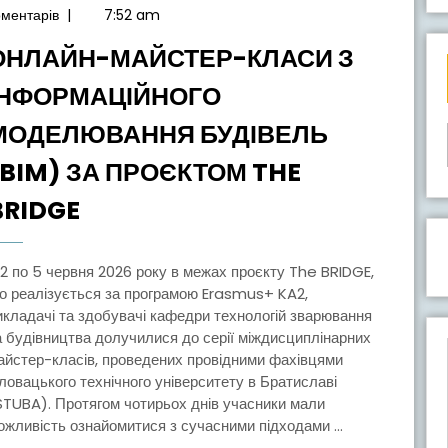
Червня,
оментарів
|
7:52 am
2026
ОНЛАЙН-МАЙСТЕР-КЛАСИ З
ІНФОРМАЦІЙНОГО
МОДЕЛЮВАННЯ БУДІВЕЛЬ
(BIM) ЗА ПРОЄКТОМ THE
ОНЛАЙН-
BRIDGE
МАЙСТЕР-
КЛАСИ
З
о реалізується за програмою Erasmus+ KA2,
икладачі та здобувачі кафедри технологій зварювання
ІНФОРМАЦІЙНОГО
а будівництва долучилися до серії міждисциплінарних
МОДЕЛЮВАННЯ
айстер-класів, проведених провідними фахівцями
БУДІВЕЛЬ
ловацького технічного університету в Братиславі
STUBA). Протягом чотирьох днів учасники мали
(BIM)
ожливість ознайомитися з сучасними підходами ...
ЗА