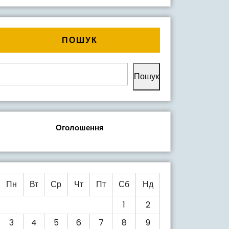
ПОШУК
Пошук
Оголошення
Пн
Вт
Ср
Чт
Пт
Сб
Нд
1
2
3
4
5
6
7
8
9