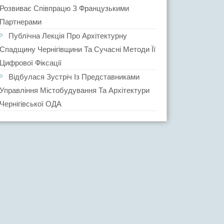
Розвиває Співпрацю З Французькими
Партнерами
Публічна Лекція Про Архітектурну
Спадщину Чернігівщини Та Сучасні Методи Її
Цифрової Фіксації
Відбулася Зустріч Із Представниками
Управління Містобудування Та Архітектури
Чернігівської ОДА
E
NE
ER
ES