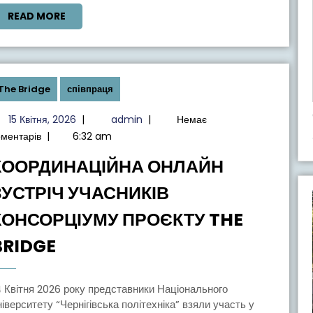
ПРОЄКТОМ
READ
READ MORE
MORE
THE
BRIDGE
The Bridge
співпраця
15
admin
15 Квітня, 2026
|
admin
|
Немає
Квітня,
оментарів
|
6:32 am
2026
КООРДИНАЦІЙНА ОНЛАЙН
ЗУСТРІЧ УЧАСНИКІВ
КОНСОРЦІУМУ ПРОЄКТУ THE
КООРДИНАЦІЙНА
BRIDGE
ОНЛАЙН
ЗУСТРІЧ
УЧАСНИКІВ
ніверситету “Чернігівська політехніка” взяли участь у