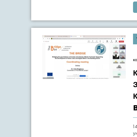
к
14 Квітня 2026 року представники Національного
у