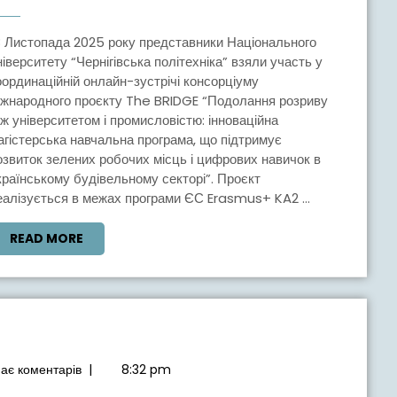
ОНЛАЙН-
ЗУСТРІЧ
КОНСОРЦІУМУ
ніверситету “Чернігівська політехніка” взяли участь у
оординаційній онлайн-зустрічі консорціуму
МІЖНАРОДНОГО
іжнародного проєкту The BRIDGE “Подолання розриву
ПРОЄКТУ
іж університетом і промисловістю: інноваційна
THE
агістерська навчальна програма, що підтримує
озвиток зелених робочих місць і цифрових навичок в
BRIDGE
країнському будівельному секторі”. Проєкт
еалізується в межах програми ЄС Erasmus+ KA2 ...
READ
READ MORE
MORE
ає коментарів
|
8:32 pm