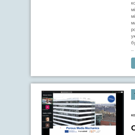
к
м
м
м
р
у
б
...
к