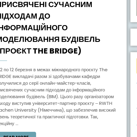
ПРИСВЯЧЕНІ СУЧАСНИМ
ПІДХОДАМ ДО
ІНФОРМАЦІЙНОГО
МОДЕЛЮВАННЯ БУДІВЕЛЬ
ОНЛАЙН-
(ПРОЄКТ THE BRIDGE)
МАЙСТЕР-
КЛАСИ,
ПРИСВЯЧЕНІ
RIDGE викладачі разом зі здобувачами кафедри
олучилися до серії онлайн-майстер-класів,
СУЧАСНИМ
рисвячених сучасним підходам до інформаційного
ПІДХОДАМ
оделювання будівель (BIM). Цього разу організатором
ДО
аходу виступив університет-партнер проєкту ‒ RWTH
achen University (Німеччина), що забезпечив високий
ІНФОРМАЦІЙ
івень теоретичної та практичної підготовки. Так,
МОДЕЛЮВАН
кційну ...
БУДІВЕЛЬ