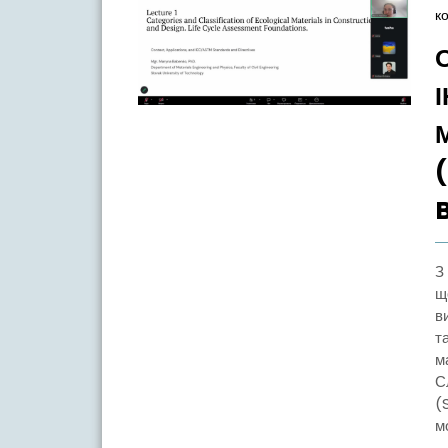
к
З 2 по 5 червня 2026 року в межах проєкту The BRIDGE,
щ
в
т
м
С
(
м