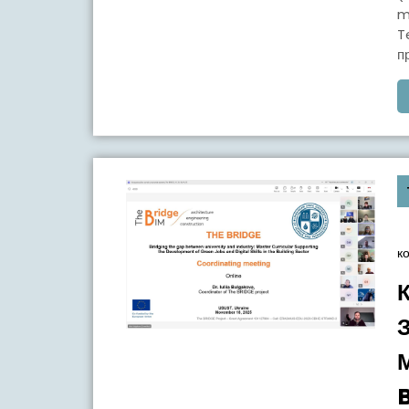
m
T
п
к