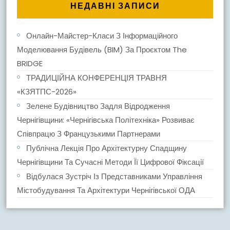
НЕДАВНІ ЗАПИСИ
Онлайн-Майстер-Класи З Інформаційного
Моделювання Будівель (BIM) За Проєктом The
BRIDGE
ТРАДИЦІЙНА КОНФЕРЕНЦІЯ ТРАВНЯ
«КЗЯТПС-2026»
Зелене Будівництво Задля Відродження
Чернігівщини: «Чернігівська Політехніка» Розвиває
Співпрацю З Французькими Партнерами
Публічна Лекція Про Архітектурну Спадщину
Чернігівщини Та Сучасні Методи Її Цифрової Фіксації
Відбулася Зустріч Із Представниками Управління
Містобудування Та Архітектури Чернігівської ОДА