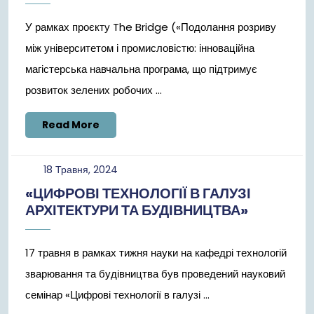
У рамках проєкту The Bridge («Подолання розриву
між університетом і промисловістю: інноваційна
магістерська навчальна програма, що підтримує
розвиток зелених робочих ...
Read
Read More
More
18
18 Травня, 2024
Травня,
«ЦИФРОВІ ТЕХНОЛОГІЇ В ГАЛУЗІ
2024
АРХІТЕКТУРИ ТА БУДІВНИЦТВА»
17 травня в рамках тижня науки на кафедрі технологій
зварювання та будівництва був проведений науковий
семінар «Цифрові технології в галузі ...