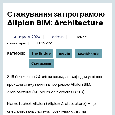
меню
Стажування за програмою
Allplan BIM: Architecture
4
admin
4 Червня, 2024
|
admin
|
Немає
Червня,
коментарів
|
8:45 am
|
2024
Категорії:
The Bridge
досвід
кваліфікація
Стажування
3 19 березня по 24 квітня викладачі кафедри успішно
пройшли стажування за програмою Allplan BIM:
Architecture (60 hours or 2 credits ECTS).
Nemetschek Allplan (Allplan Architecture) – це
спеціалізована система проєктування, в якій