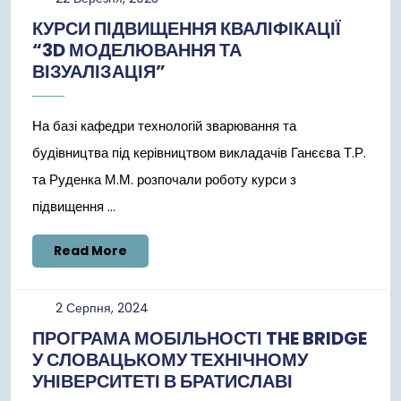
Березня,
КУРСИ ПІДВИЩЕННЯ КВАЛІФІКАЦІЇ
2023
“3D МОДЕЛЮВАННЯ ТА
ВІЗУАЛІЗАЦІЯ”
На базі кафедри технологій зварювання та
будівництва під керівництвом викладачів Ганєєва Т.Р.
та Руденка М.М. розпочали роботу курси з
підвищення ...
Read
Read More
More
2
2 Серпня, 2024
Серпня,
ПРОГРАМА МОБІЛЬНОСТІ THE BRIDGE
2024
У СЛОВАЦЬКОМУ ТЕХНІЧНОМУ
УНІВЕРСИТЕТІ В БРАТИСЛАВІ