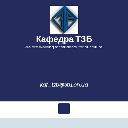
Перейти
до
вмісту
Кафедра ТЗБ
We are working for students, for our future.
kaf_tzb@stu.cn.ua
Відкрити