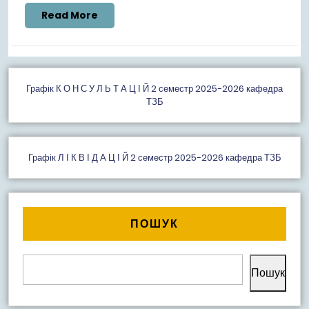
Read
Read More
More
Графiк К О Н С У Л Ь Т А Ц І Й 2 семестр 2025-2026 кафедра
ТЗБ
Графік Л І К В І Д А Ц І Й 2 семестр 2025-2026 кафедра ТЗБ
ПОШУК
Пошук