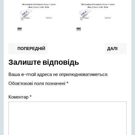
Навігація
Попередній
Нас
ПОПЕРЕДНІЙ
ДАЛІ
запис:
запи
записів
Залиште відповідь
Ваша e-mail адреса не оприлюднюватиметься.
Обов’язкові поля позначені
*
Коментар
*