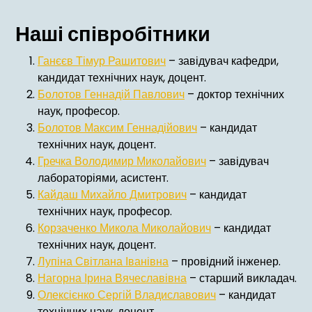
меню
Наші співробітники
Ганєєв Тімур Рашитович
– завідувач кафедри,
кандидат технічних наук, доцент.
Болотов Геннадій Павлович
– доктор технічних
наук, професор.
Болотов Максим Геннадійович
– кандидат
технічних наук, доцент.
Гречка Володимир Миколайович
– завідувач
лабораторіями, асистент.
Кайдаш Михайло Дмитрович
– кандидат
технічних наук, професор.
Корзаченко Микола Миколайович
– кандидат
технічних наук, доцент.
Лупіна Світлана Іванівна
– провідний інженер.
Нагорна Ірина Вячеславівна
– старший викладач.
Олексієнко Сергій Владиславович
– кандидат
технічних наук, доцент.