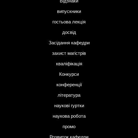
Відзнаки
випускники
гостьова лекція
досвід
Засідання кафедри
захист магістрів
кваліфікація
Конкурси
конференції
література
наукові гуртки
наукова робота
промо
Розвиток кафедри