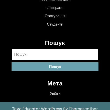
співпраця
Стажування
Студенти
Пошук
Пошук:
Мета
Увійти
Тема Educator WordPress
By Themescaliber