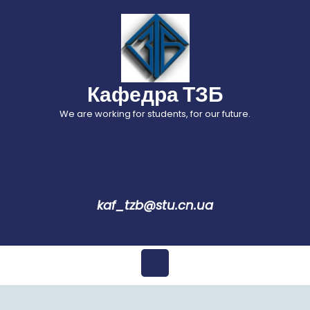
Перейти
до
вмісту
Кафедра ТЗБ
We are working for students, for our future.
kaf_tzb@stu.cn.ua
Відкрити