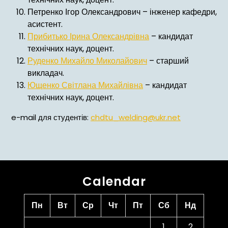
Петренко Ігор Олександрович – інженер кафедри,
асистент.
Прибитько Ірина Олександрівна
– кандидат
технічних наук, доцент.
Руденко Михайло Миколайович
– старший
викладач.
Ющенко Світлана Михайлівна
– кандидат
технічних наук, доцент.
e-mail для студентів:
chdtu_welding@ukr.net
Calendar
Пн
Вт
Ср
Чт
Пт
Сб
Нд
1
2