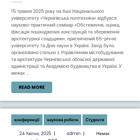
ПРАКТИЧНИЙ
СЕМІНАР
15 травня 2025 року на базі Національного
університету «Чернігівська політехніка» відбувся
ДО
науково-практичний семінар «Обстеження, оцінка,
65-
фіксація пошкоджених конструкцій та збереження
РІЧЧЯ
архітектурної спадщини», присвячений 65-річчю
університету та Дню науки в Україні. Захід було
УНІВЕРСИТЕТУ
організовано спільно з Управлінням містобудування
ТА
та архітектури Чернігівської обласної державної
ДНЯ
адміністрації та Академією будівництва в Україні. У
межах ...
НАУКИ
В
READ
READ MORE
УКРАЇНІ
MORE
конференції
наукова робота
Студенти
24
admin
24 Квітня, 2025
|
admin
|
Немає
Квітня,