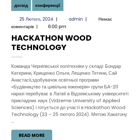
досвід
конференції
25
admin
25 Лютого, 2024
|
admin
|
Немає
Лютого,
коментарів
|
6:00 pm
2024
HACKATHON WOOD
HACKATHON
TECHNOLOGY
WOOD
TECHNOLOGY
Команда Чернігівської політехніки у складі: Бондар
Катерини, Крищенко Ольги, Лещенко Тетяни, Сай
Анастасії,здобувачок освітньої програми
«Будівництво та цивільна інженерія» групи БА-211
наразі перебуває в Латвії в Відземському університеті
прикладних наук (Vidzeme University of Applied
Sciences) і готується до участі в Hackathon Wood
Technology (23 – 25 лютого 2024). Метою Хакатону
...
READ
READ MORE