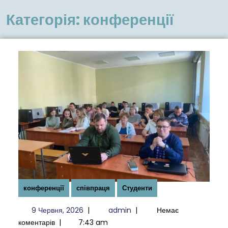
меню
Категорія:
конференції
конференції
співпраця
Студенти
9
admin
9 Червня, 2026
|
admin
|
Немає
Червня,
коментарів
|
7:43 am