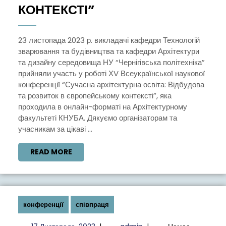
КОНФЕРЕНЦІЯ
КОНТЕКСТІ”
“СУЧАСНА
АРХІТЕКТУРНА
23 листопада 2023 р. викладачі кафедри Технологій
зварювання та будівництва та кафедри Архітектури
ОСВІТА:
та дизайну середовища НУ “Чернігівська політехніка”
ВІДБУДОВА
прийняли участь у роботі ХV Всеукраїнської наукової
ТА
конференції “Сучасна архітектурна освіта: Відбудова
та розвиток в європейському контексті”, яка
РОЗВИТОК
проходила в онлайн-форматі на Архітектурному
В
факультеті КНУБА. Дякуємо організаторам та
ЄВРОПЕЙСЬКОМУ
учасникам за цікаві ...
КОНТЕКСТІ”
READ
READ MORE
MORE
конференції
співпраця
17
admin