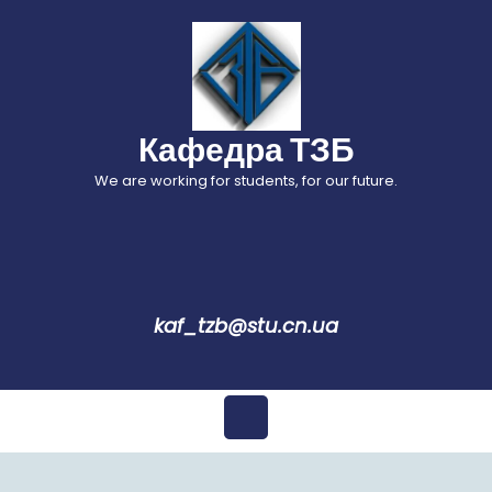
Перейти
до
вмісту
Кафедра ТЗБ
We are working for students, for our future.
kaf_tzb@stu.cn.ua
Відкрити