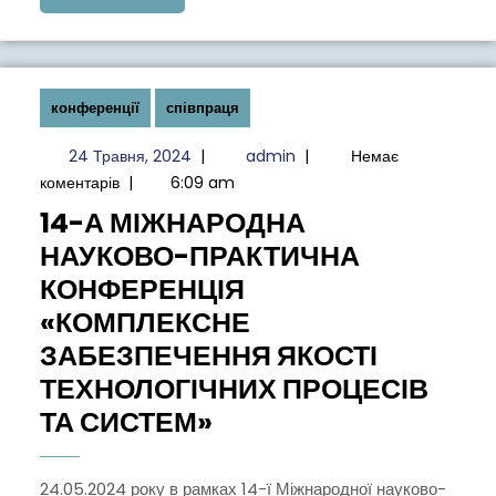
“ЮНІСТЬ
MORE
НАУКИ
–
2025”
конференції
співпраця
24
admin
24 Травня, 2024
|
admin
|
Немає
Травня,
коментарів
|
6:09 am
2024
14-А МІЖНАРОДНА
НАУКОВО-ПРАКТИЧНА
КОНФЕРЕНЦІЯ
«КОМПЛЕКСНЕ
ЗАБЕЗПЕЧЕННЯ ЯКОСТІ
ТЕХНОЛОГІЧНИХ ПРОЦЕСІВ
14-
ТА СИСТЕМ»
А
МІЖНАРОДНА
24.05.2024 року в рамках 14-ї Міжнародної науково-