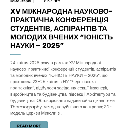
коментарів
|
8:57 am
2025
XV МІЖНАРОДНА НАУКОВО-
ПРАКТИЧНА КОНФЕРЕНЦІЯ
СТУДЕНТІВ, АСПІРАНТІВ ТА
МОЛОДИХ ВЧЕНИХ “ЮНІСТЬ
XV
НАУКИ – 2025”
МІЖНАРОДНА
НАУКОВО-
24 квітня 2025 року в рамках ХV Міжнародної
науково-практичної конференції студентів, аспірантів
ПРАКТИЧНА
та молодих вчених “ЮНІСТЬ НАУКИ – 2025“, що
КОНФЕРЕНЦІЯ
проходила 23–25 квітня в НУ “Чернігівська
СТУДЕНТІВ,
політехніка”, відбулося засідання секції Інженерії,
виробництва та будівництва, підсекції Архітектури та
АСПІРАНТІВ
будівництва. Обговорювали надзвичайно цікаві теми:
ТА
Thermography: метод неруйнівного контролю; 3D-
МОЛОДИХ
модель церкви Миколи в ...
ВЧЕНИХ
READ
READ MORE