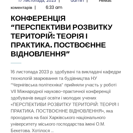
17 Листопада, 2023
|
admin
|
Немає
Листопада,
коментарів
|
6:33 am
2023
КОНФЕРЕНЦІЯ
“ПЕРСПЕКТИВИ РОЗВИТКУ
ТЕРИТОРІЙ: ТЕОРІЯ І
ПРАКТИКА. ПОСТВОЄННЕ
КОНФЕРЕНЦІЯ
ВІДНОВЛЕННЯ”
“ПЕРСПЕКТИВИ
РОЗВИТКУ
16 листопада 2023 р. здобувачі та викладачі кафедри
технологій зварювання та будівництва НУ
ТЕРИТОРІЙ:
“Чернігівська політехніка” прийняли участь у роботі
ТЕОРІЯ
VІІ Міжнародної науково-практичної конференції
І
здобувачів вищої освіти і молодих учених
«ПЕРСПЕКТИВИ РОЗВИТКУ ТЕРИТОРІЙ: ТЕОРІЯ І
ПРАКТИКА.
ПРАКТИКА. ПОСТВОЄННЕ ВІДНОВЛЕННЯ», яка
ПОСТВОЄННЕ
проходила на базі Харківського національного
ВІДНОВЛЕННЯ”
університету міського господарства імені О.М.
Бекетова. Хотілося ...