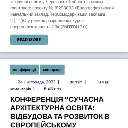
технічної освіти у Чернігівській області в межах
ТА
грантового проєкту № 81298093 «Енергоефективний
СПОРУД»
навчальний заклад. Термомодернізація закладів
П(ПТ)О у рамках розроблених курсів
енергоефективності. 2.0» (ENEFEDU 2.0) ...
READ
READ MORE
MORE
конференції
співпраця
24
admin
24 Листопада, 2023
|
admin
|
Немає
Листопада,
коментарів
|
6:48 am
2023
КОНФЕРЕНЦІЯ “СУЧАСНА
АРХІТЕКТУРНА ОСВІТА:
ВІДБУДОВА ТА РОЗВИТОК В
ЄВРОПЕЙСЬКОМУ