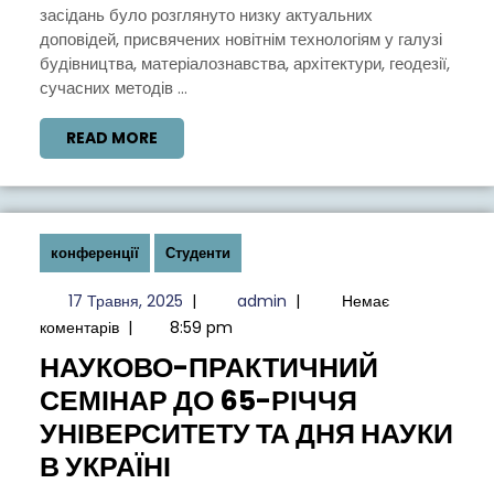
ЗАБЕЗПЕЧЕННЯ
засідань було розглянуто низку актуальних
ЯКОСТІ
доповідей, присвячених новітнім технологіям у галузі
ТЕХНОЛОГІЧНИХ
будівництва, матеріалознавства, архітектури, геодезії,
сучасних методів ...
ПРОЦЕСІВ
ТА
READ
READ MORE
СИСТЕМ»
MORE
конференції
Студенти
17
admin
17 Травня, 2025
|
admin
|
Немає
Травня,
коментарів
|
8:59 pm
2025
НАУКОВО-ПРАКТИЧНИЙ
СЕМІНАР ДО 65-РІЧЧЯ
УНІВЕРСИТЕТУ ТА ДНЯ НАУКИ
НАУКОВО-
В УКРАЇНІ