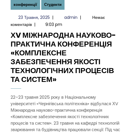
конференції
Студенти
23
admin
23 Травня, 2025
|
admin
|
Немає
Травня,
коментарів
|
9:03 pm
2025
ХV МІЖНАРОДНА НАУКОВО-
ПРАКТИЧНА КОНФЕРЕНЦІЯ
«КОМПЛЕКСНЕ
ЗАБЕЗПЕЧЕННЯ ЯКОСТІ
ТЕХНОЛОГІЧНИХ ПРОЦЕСІВ
ХV
ТА СИСТЕМ»
МІЖНАРОДНА
НАУКОВО-
22–23 травня 2025 року в Національному
університеті «Чернігівська політехніка» відбулася ХV
ПРАКТИЧНА
Міжнародна науково-практична конференція
КОНФЕРЕНЦІЯ
«Комплексне забезпечення якості технологічних
«КОМПЛЕКСНЕ
процесів та систем». 23 травня на кафедрі технологій
зварювання та будівництва працювали секції: Під час