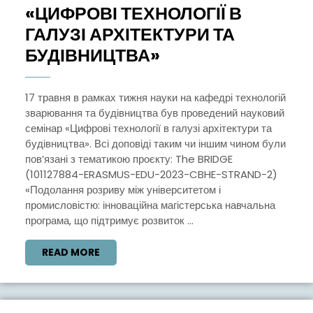
«ЦИФРОВІ ТЕХНОЛОГІЇ В
ГАЛУЗІ АРХІТЕКТУРИ ТА
«ЦИФРОВІ
БУДІВНИЦТВА»
ТЕХНОЛОГІЇ
В
17 травня в рамках тижня науки на кафедрі технологій
зварювання та будівництва був проведений науковий
ГАЛУЗІ
семінар «Цифрові технології в галузі архітектури та
АРХІТЕКТУРИ
будівництва». Всі доповіді таким чи іншим чином були
ТА
пов’язані з тематикою проєкту: The BRIDGE
(101127884-ERASMUS-EDU-2023-CBHE-STRAND-2)
БУДІВНИЦТВА»
«Подолання розриву між університетом і
промисловістю: інноваційна магістерська навчальна
програма, що підтримує розвиток ...
READ
READ MORE
MORE