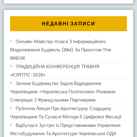
НЕДАВНІ ЗАПИСИ
Онлайн-Майстер-Класи З Інформаційного
Моделювання Будівель (BIM) За Проєктом The
BRIDGE
ТРАДИЦІЙНА КОНФЕРЕНЦІЯ ТРАВНЯ
«КЗЯТПС-2026»
Зелене Будівництво Задля Відродження
Чернігівщини: «Чернігівська Політехніка» Розвиває
Співпрацю З Французькими Партнерами
Публічна Лекція Про Архітектурну Спадщину
Чернігівщини Та Сучасні Методи Її Цифрової Фіксації
Відбулася Зустріч Із Представниками Управління
Містобудування Та Архітектури Чернігівської ОДА