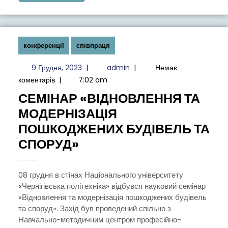
MORE
конференції
співпраця
9
admin
9 Грудня, 2023
|
admin
|
Немає
Грудня,
коментарів
|
7:02 am
2023
СЕМІНАР «ВІДНОВЛЕННЯ ТА
МОДЕРНІЗАЦІЯ
ПОШКОДЖЕНИХ БУДІВЕЛЬ ТА
СЕМІНАР
СПОРУД»
«ВІДНОВЛЕННЯ
ТА
08 грудня в стінах Національного університету
«Чернігівська політехніка» відбувся науковий семінар
МОДЕРНІЗАЦІЯ
«Відновлення та модернізація пошкоджених будівель
ПОШКОДЖЕНИХ
та споруд». Захід був проведений спільно з
БУДІВЕЛЬ
Навчально-методичним центром професійно-