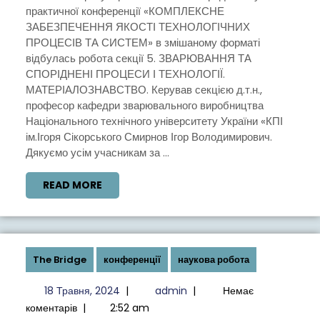
практичної конференції «КОМПЛЕКСНЕ
НАУКОВО-
ЗАБЕЗПЕЧЕННЯ ЯКОСТІ ТЕХНОЛОГІЧНИХ
ПРАКТИЧНА
ПРОЦЕСІВ ТА СИСТЕМ» в змішаному форматі
КОНФЕРЕНЦІЯ
відбулась робота секції 5. ЗВАРЮВАННЯ ТА
СПОРІДНЕНІ ПРОЦЕСИ І ТЕХНОЛОГІЇ.
«КОМПЛЕКСНЕ
МАТЕРІАЛОЗНАВСТВО. Керував секцією д.т.н.,
ЗАБЕЗПЕЧЕННЯ
професор кафедри зварювального виробництва
ЯКОСТІ
Національного технічного університету України «КПІ
ім.Ігоря Сікорського Смирнов Ігор Володимирович.
ТЕХНОЛОГІЧНИХ
Дякуємо усім учасникам за ...
ПРОЦЕСІВ
ТА
READ
READ MORE
MORE
СИСТЕМ»
The Bridge
конференції
наукова робота
18
admin
18 Травня, 2024
|
admin
|
Немає
Травня,
коментарів
|
2:52 am
2024