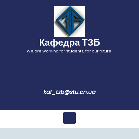
Перейти
до
вмісту
Кафедра ТЗБ
We are working for students, for our future.
kaf_tzb@stu.cn.ua
Відкрити