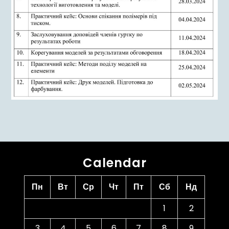
Calendar
Пн
Вт
Ср
Чт
Пт
Сб
Нд
1
2
3
4
5
6
7
8
9