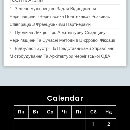
«КЗЯТПС-2026»
Зелене Будівництво Задля Відродження
Чернігівщини: «Чернігівська Політехніка» Розвиває
Співпрацю З Французькими Партнерами
Публічна Лекція Про Архітектурну Спадщину
Чернігівщини Та Сучасні Методи Її Цифрової Фіксації
Відбулася Зустріч Із Представниками Управління
Містобудування Та Архітектури Чернігівської ОДА
Calendar
Пн
Вт
Ср
Чт
Пт
Сб
Нд
1
2