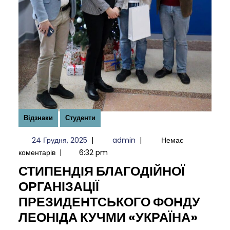
Відзнаки
Студенти
24
admin
24 Грудня, 2025
|
admin
|
Немає
Грудня,
коментарів
|
6:32 pm
2025
СТИПЕНДІЯ БЛАГОДІЙНОЇ
ОРГАНІЗАЦІЇ
ПРЕЗИДЕНТСЬКОГО ФОНДУ
СТИП
ЛЕОНІДА КУЧМИ «УКРАЇНА»