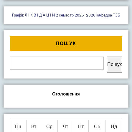
Графік Л І К В І Д А Ц І Й 2 семестр 2025-2026 кафедра ТЗБ
ПОШУК
Пошук
Оголошення
Пн
Вт
Ср
Чт
Пт
Сб
Нд