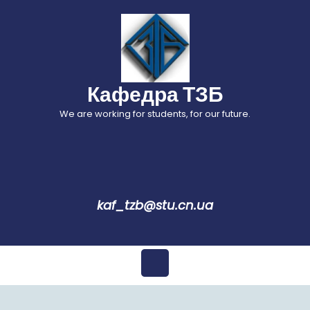
Перейти
до
вмісту
Кафедра ТЗБ
We are working for students, for our future.
kaf_tzb@stu.cn.ua
Відкрити