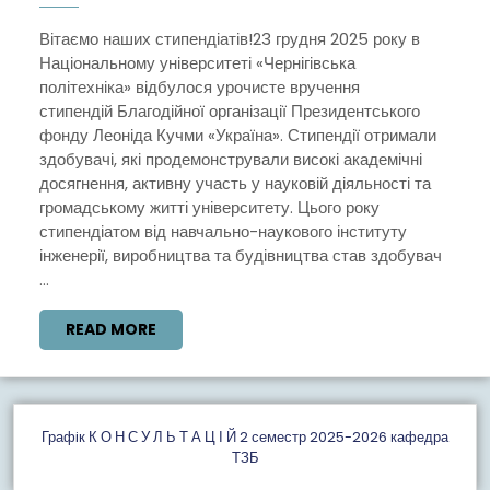
ОРГА
ПРЕ
Вітаємо наших стипендіатів!23 грудня 2025 року в
Національному університеті «Чернігівська
ФОН
політехніка» відбулося урочисте вручення
ЛЕО
стипендій Благодійної організації Президентського
КУЧ
фонду Леоніда Кучми «Україна». Стипендії отримали
здобувачі, які продемонстрували високі академічні
«УКР
досягнення, активну участь у науковій діяльності та
громадському житті університету. Цього року
стипендіатом від навчально-наукового інституту
інженерії, виробництва та будівництва став здобувач
...
READ
READ MORE
MORE
Графiк К О Н С У Л Ь Т А Ц І Й 2 семестр 2025-2026 кафедра
ТЗБ