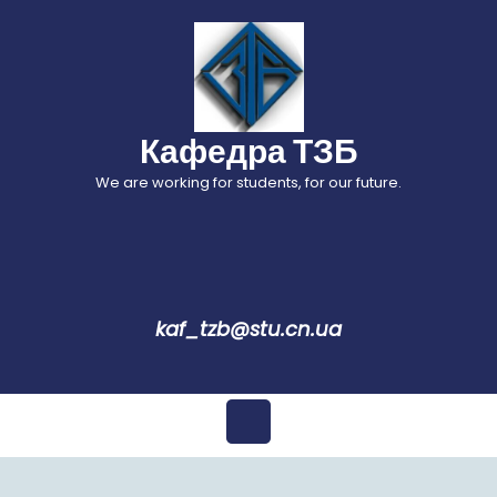
Перейти
до
вмісту
Кафедра ТЗБ
We are working for students, for our future.
kaf_tzb@stu.cn.ua
Відкрити