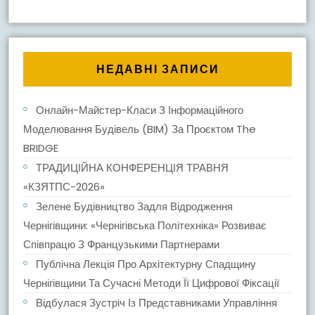
НЕДАВНІ ЗАПИСИ
Онлайн-Майстер-Класи З Інформаційного
Моделювання Будівель (BIM) За Проєктом The
BRIDGE
ТРАДИЦІЙНА КОНФЕРЕНЦІЯ ТРАВНЯ
«КЗЯТПС-2026»
Зелене Будівництво Задля Відродження
Чернігівщини: «Чернігівська Політехніка» Розвиває
Співпрацю З Французькими Партнерами
Публічна Лекція Про Архітектурну Спадщину
Чернігівщини Та Сучасні Методи Її Цифрової Фіксації
Відбулася Зустріч Із Представниками Управління