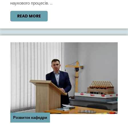
наукового процесів. ...
ОДА
READ
READ MORE
MORE
Розвиток кафедри