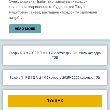
БУДІВЕЛЬНОЇ
Олександрівна Прибитько, завідувач кафедри
технологій зварювання та будівництва Тімур
СПАДЩИНИ
Рашитович Ганєєв, викладачі кафедри та здобувачі
вищої ...
READ
READ MORE
MORE
Графiк К О Н С У Л Ь Т А Ц І Й 2 семестр 2025-2026 кафедра
ТЗБ
Графік Л І К В І Д А Ц І Й 2 семестр 2025-2026 кафедра ТЗБ
ПОШУК