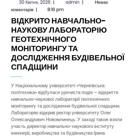
30
admin
30 Квітня, 2026
|
admin
|
Немає
Квітня,
коментарів
|
8:16 pm
2026
ВІДКРИТО НАВЧАЛЬНО-
НАУКОВУ ЛАБОРАТОРІЮ
ГЕОТЕХНІЧНОГО
МОНІТОРИНГУ ТА
ДОСЛІДЖЕННЯ БУДІВЕЛЬНОЇ
ВІДКРИТО
СПАДЩИНИ
НАВЧАЛЬНО-
НАУКОВУ
У Національному університеті «Чернігівська
політехніка» відбулася урочиста подія – відкриття
ЛАБОРАТОРІЮ
навчально-наукової лабораторії геотехнічного
ГЕОТЕХНІЧНОГО
моніторингу та дослідження будівельної спадщини.
МОНІТОРИНГУ
Лабораторію відкрив ректор університету Олег
Олександрович Новомлинець. У заході також взяли
ТА
участь директор навчально-наукового інституту
ДОСЛІДЖЕННЯ
інженерії, виробництва та будівництва Ірина