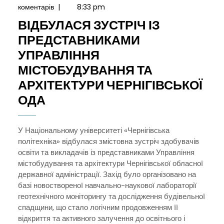
Травня,
коментарів
|
8:33 pm
2026
ВІДБУЛАСЯ ЗУСТРІЧ ІЗ
ПРЕДСТАВНИКАМИ
УПРАВЛІННЯ
МІСТОБУДУВАННЯ ТА
АРХІТЕКТУРИ ЧЕРНІГІВСЬКОЇ
ВІДБУЛАСЯ
ОДА
ЗУСТРІЧ
ІЗ
У Національному університеті «Чернігівська
політехніка» відбулася змістовна зустріч здобувачів
ПРЕДСТАВНИКАМИ
освіти та викладачів із представниками Управління
УПРАВЛІННЯ
містобудування та архітектури Чернігівської обласної
МІСТОБУДУВАННЯ
державної адміністрації. Захід було організовано на
базі новоствореної навчально-наукової лабораторії
ТА
геотехнічного моніторингу та дослідження будівельної
АРХІТЕКТУРИ
спадщини, що стало логічним продовженням її
ЧЕРНІГІВСЬКОЇ
відкриття та активного залучення до освітнього і