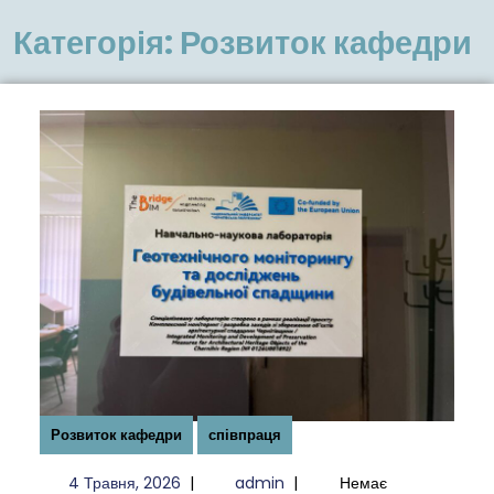
меню
Категорія:
Розвиток кафедри
Розвиток кафедри
співпраця
4
admin
4 Травня, 2026
|
admin
|
Немає