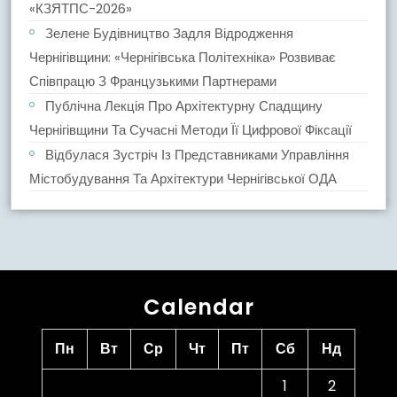
«КЗЯТПС-2026»
Зелене Будівництво Задля Відродження
Чернігівщини: «Чернігівська Політехніка» Розвиває
Співпрацю З Французькими Партнерами
Публічна Лекція Про Архітектурну Спадщину
Чернігівщини Та Сучасні Методи Її Цифрової Фіксації
Відбулася Зустріч Із Представниками Управління
Містобудування Та Архітектури Чернігівської ОДА
Calendar
Пн
Вт
Ср
Чт
Пт
Сб
Нд
1
2