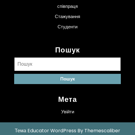
співпраця
Стажування
Студенти
Пошук
Пошук:
Мета
Увійти
Тема Educator WordPress
By Themescaliber