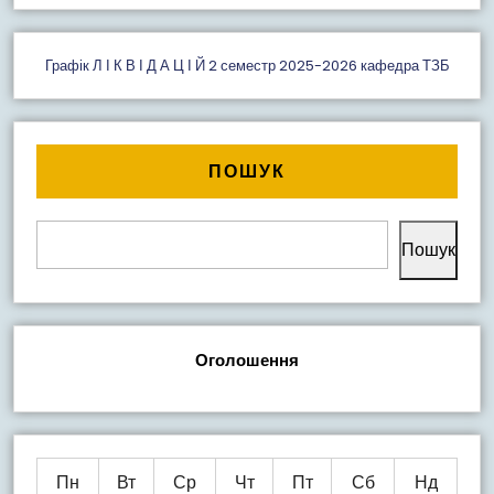
Графік Л І К В І Д А Ц І Й 2 семестр 2025-2026 кафедра ТЗБ
ПОШУК
Пошук
Оголошення
Пн
Вт
Ср
Чт
Пт
Сб
Нд