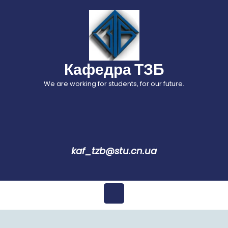
Перейти
до
вмісту
Кафедра ТЗБ
We are working for students, for our future.
kaf_tzb@stu.cn.ua
Відкрити