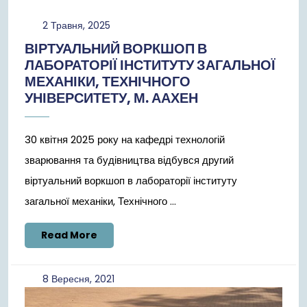
2
2 Травня, 2025
Травня,
ВІРТУАЛЬНИЙ ВОРКШОП В
2025
ЛАБОРАТОРІЇ ІНСТИТУТУ ЗАГАЛЬНОЇ
МЕХАНІКИ, ТЕХНІЧНОГО
УНІВЕРСИТЕТУ, М. ААХЕН
30 квітня 2025 року на кафедрі технологій
зварювання та будівництва відбувся другий
віртуальний воркшоп в лабораторії інституту
загальної механіки, Технічного ...
Read
Read More
More
8
8 Вересня, 2021
Вересня,
2021