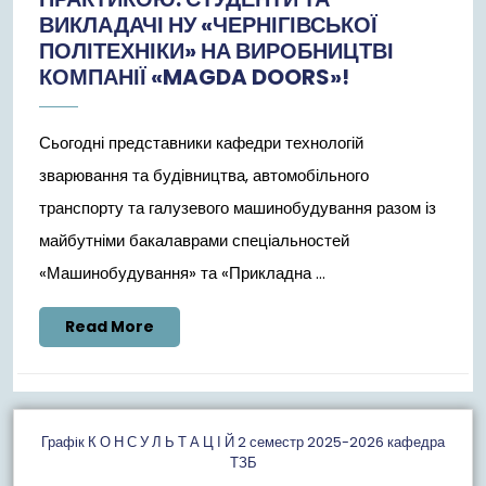
ВИКЛАДАЧІ НУ «ЧЕРНІГІВСЬКОЇ
ПОЛІТЕХНІКИ» НА ВИРОБНИЦТВІ
КОМПАНІЇ «MAGDA DOORS»!
Сьогодні представники кафедри технологій
зварювання та будівництва, автомобільного
транспорту та галузевого машинобудування разом із
майбутніми бакалаврами спеціальностей
«Машинобудування» та «Прикладна ...
Read
Read More
More
Графiк К О Н С У Л Ь Т А Ц І Й 2 семестр 2025-2026 кафедра
ТЗБ