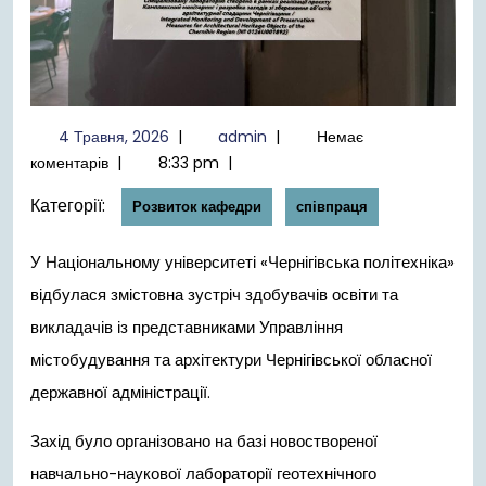
4
admin
4 Травня, 2026
|
admin
|
Немає
Травня,
коментарів
|
8:33 pm
|
2026
Категорії:
Розвиток кафедри
співпраця
У Національному університеті «Чернігівська політехніка»
відбулася змістовна зустріч здобувачів освіти та
викладачів із представниками Управління
містобудування та архітектури Чернігівської обласної
державної адміністрації.
Захід було організовано на базі новоствореної
навчально-наукової лабораторії геотехнічного