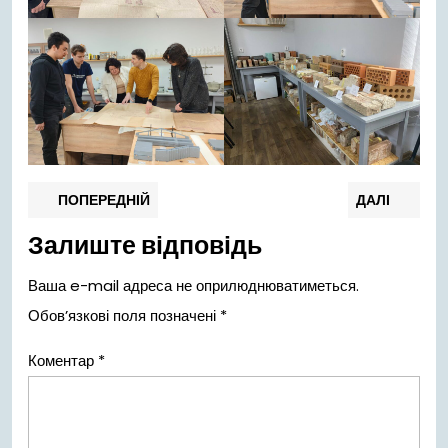
Навігація
Попередній
Нас
ПОПЕРЕДНІЙ
ДАЛІ
запис:
запи
записів
Залиште відповідь
Ваша e-mail адреса не оприлюднюватиметься.
Обов’язкові поля позначені
*
Коментар
*