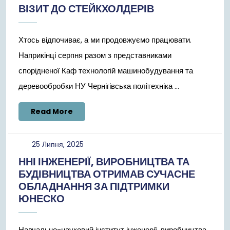
ВІЗИТ ДО СТЕЙКХОЛДЕРІВ
Хтось відпочиває, а ми продовжуємо працювати.
Наприкінці серпня разом з представниками
спорідненої Каф технологій машинобудування та
деревообробки НУ Чернігівська політехніка ...
Read
Read More
More
25
25 Липня, 2025
Липня,
ННІ ІНЖЕНЕРІЇ, ВИРОБНИЦТВА ТА
2025
БУДІВНИЦТВА ОТРИМАВ СУЧАСНЕ
ОБЛАДНАННЯ ЗА ПІДТРИМКИ
ЮНЕСКО
Навчально-науковий інститут інженерії, виробництва