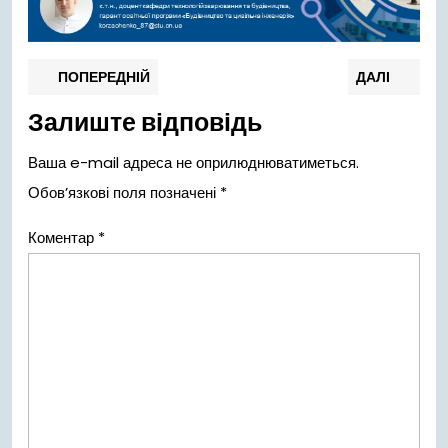
Навігація
Попередній
Нас
ПОПЕРЕДНІЙ
ДАЛІ
запис:
запи
записів
Залиште відповідь
Ваша e-mail адреса не оприлюднюватиметься.
Обов’язкові поля позначені
*
Коментар
*