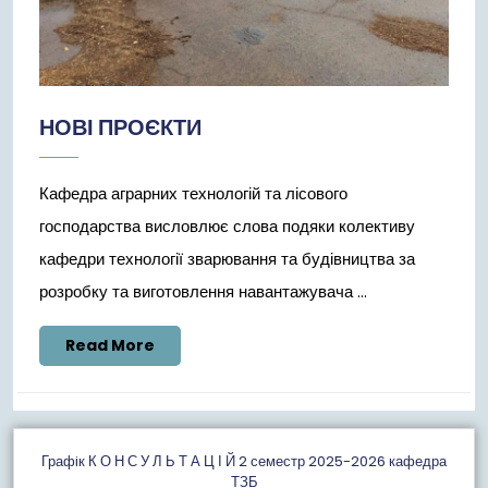
НОВІ ПРОЄКТИ
Кафедра аграрних технологій та лісового
господарства висловлює слова подяки колективу
кафедри технології зварювання та будівництва за
розробку та виготовлення навантажувача ...
Read
Read More
More
Графiк К О Н С У Л Ь Т А Ц І Й 2 семестр 2025-2026 кафедра
ТЗБ