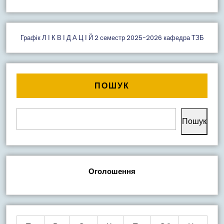
Графік Л І К В І Д А Ц І Й 2 семестр 2025-2026 кафедра ТЗБ
ПОШУК
Пошук
Оголошення