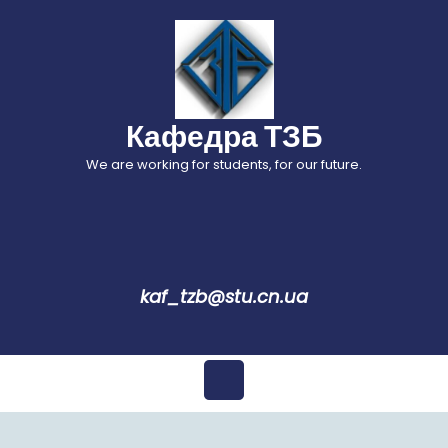
Перейти
до
вмісту
Кафедра ТЗБ
We are working for students, for our future.
kaf_tzb@stu.cn.ua
Відкрити