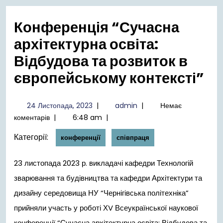
меню
Конференція “Сучасна
архітектурна освіта:
Відбудова та розвиток в
європейському контексті”
24
admin
24 Листопада, 2023
|
admin
|
Немає
Листопада,
коментарів
|
6:48 am
|
2023
Категорії:
конференції
співпраця
23 листопада 2023 р. викладачі кафедри Технологій
зварювання та будівництва та кафедри Архітектури та
дизайну середовища НУ “Чернігівська політехніка”
прийняли участь у роботі ХV Всеукраїнської наукової
конференції “Сучасна архітектурна освіта: Відбудова та