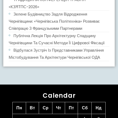
«КЗЯТПС-2026»
Зелене Будівництво Задля Відродження
Чернігівщини: «Чернігівська Політехніка» Розвиває
Співпрацю З Французькими Партнерами
Публічна Лекція Про Архітектурну Спадщину
Чернігівщини Та Сучасні Методи Її Цифрової Фіксації
Відбулася Зустріч Із Представниками Управління
Містобудування Та Архітектури Чернігівської ОДА
Calendar
Пн
Вт
Ср
Чт
Пт
Сб
Нд