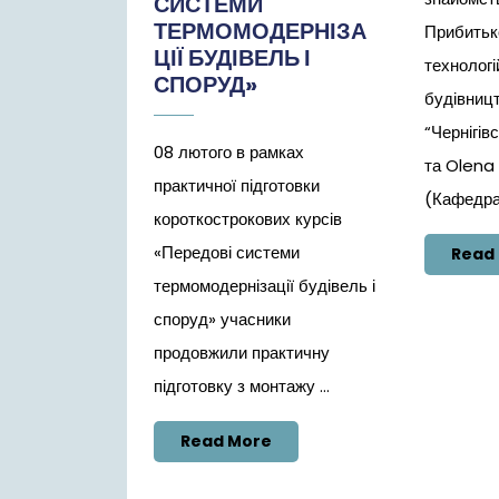
СИСТЕМИ
ТЕРМОМОДЕРНІЗА
Прибитьк
ЦІЇ БУДІВЕЛЬ І
технологі
СПОРУД»
будівниц
“Чернігів
08 лютого в рамках
та Olena
практичної підготовки
(Кафедра 
короткострокових курсів
«Передові системи
Read
термомодернізації будівель і
споруд» учасники
продовжили практичну
підготовку з монтажу ...
Read
Read More
More