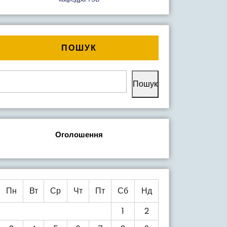
ПОШУК
Пошук
Оголошення
Пн
Вт
Ср
Чт
Пт
Сб
Нд
1
2