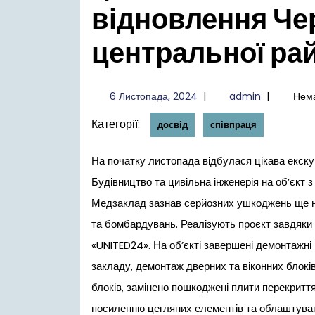
відновлення Чер
центральної рай
6
admin
6 Листопада, 2024
|
admin
|
Нема
Листопада,
Категорії:
2024
досвід
співпраця
На початку листопада відбулася цікава екскурсія для здобувачів вищої освіти спеціальності 192
Будівництво та цивільна інженерія на об’єкт з
Медзаклад зазнав серйозних ушкоджень ще на
та бомбардувань. Реалізують проєкт завдяки б
«UNITED24». На об’єкті завершені демонтажні 
закладу, демонтаж дверних та віконних блокі
блоків, замінено пошкоджені плити перекритт
посиленню цегляних елементів та облаштуванн