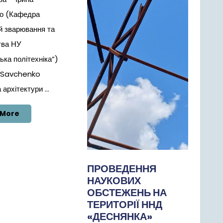
о (Кафедра
й зварювання та
тва НУ
ська політехніка”)
 Savchenko
архітектури ...
Read
 More
More
ПРОВЕДЕННЯ
НАУКОВИХ
ОБСТЕЖЕНЬ НА
ТЕРИТОРІЇ ННД
«ДЕСНЯНКА»