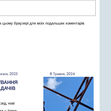
 в цьому браузері для моїх подальших коментарів.
14
8
резня, 2023
8 Травня, 2024
Березня,
Травня,
УВАННЯ
2023
2024
ДАЧІВ
від, нові
а – Ірина