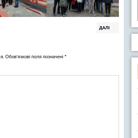
Наступн
ДАЛІ
запис:
я.
Обов’язкові поля позначені
*