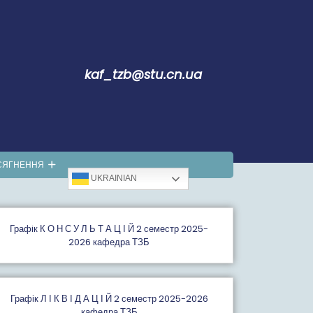
kaf_tzb@stu.cn.ua
СЯГНЕННЯ
UKRAINIAN
Графiк К О Н С У Л Ь Т А Ц І Й 2 семестр 2025-
2026 кафедра ТЗБ
Графік Л І К В І Д А Ц І Й 2 семестр 2025-2026
кафедра ТЗБ