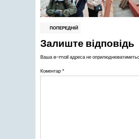
Навігація
Попередній
ПОПЕРЕДНІЙ
запис:
записів
Залиште відповідь
Ваша e-mail адреса не оприлюднюватиметьс
Коментар
*