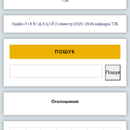
ТЗБ
Графік Л І К В І Д А Ц І Й 2 семестр 2025-2026 кафедра ТЗБ
ПОШУК
Пошук
Оголошення