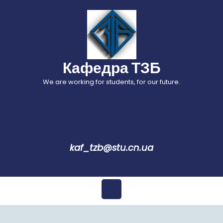
Перейти
до
вмісту
Кафедра ТЗБ
We are working for students, for our future.
kaf_tzb@stu.cn.ua
Відкрити