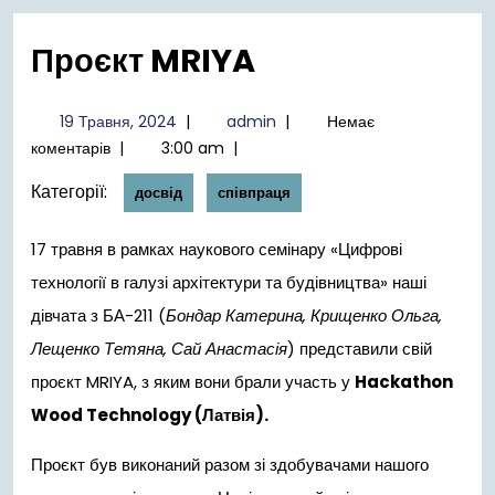
меню
Проєкт MRIYA
19
admin
19 Травня, 2024
|
admin
|
Немає
Травня,
коментарів
|
3:00 am
|
2024
Категорії:
досвід
співпраця
17 травня в рамках наукового семінару «Цифрові
технології в галузі архітектури та будівництва» наші
дівчата з БА-211 (
Бондар Катерина, Крищенко Ольга,
Лещенко Тетяна,
Сай Анастасія
) представили свій
проєкт MRIYA, з яким вони брали участь у
Hackathon
Wood Technology (Латвія).
Проєкт був виконаний разом зі здобувачами нашого