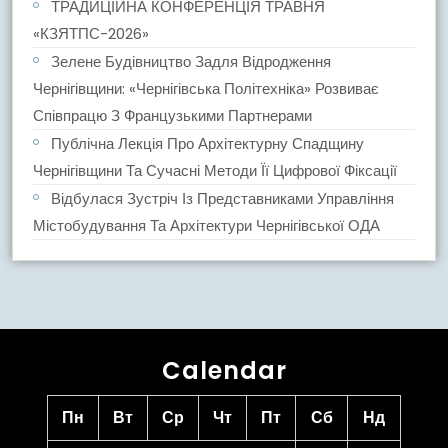
ТРАДИЦІЙНА КОНФЕРЕНЦІЯ ТРАВНЯ
«КЗЯТПС-2026»
Зелене Будівництво Задля Відродження
Чернігівщини: «Чернігівська Політехніка» Розвиває
Співпрацю З Французькими Партнерами
Публічна Лекція Про Архітектурну Спадщину
Чернігівщини Та Сучасні Методи Її Цифрової Фіксації
Відбулася Зустріч Із Представниками Управління
Містобудування Та Архітектури Чернігівської ОДА
Calendar
Пн
Вт
Ср
Чт
Пт
Сб
Нд