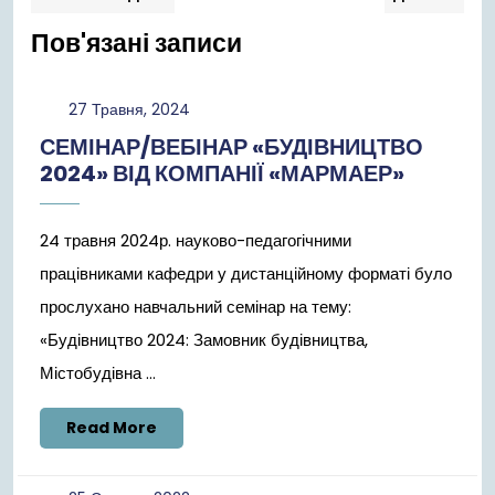
запис:
запи
записів
Пов'язані записи
27
27 Травня, 2024
Травня,
СЕМІНАР/ВЕБІНАР «БУДІВНИЦТВО
2024
2024» ВІД КОМПАНІЇ «МАРМАЕР»
24 травня 2024р. науково-педагогічними
працівниками кафедри у дистанційному форматі було
прослухано навчальний семінар на тему:
«Будівництво 2024: Замовник будівництва,
Містобудівна ...
Read
Read More
More