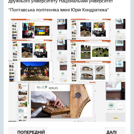
дружнього університету Національний університет
“Полтавська політехніка імені Юрія Кондратюка”
Навігація
Попередній
Нас
ПОПЕРЕДНІЙ
ДАЛІ