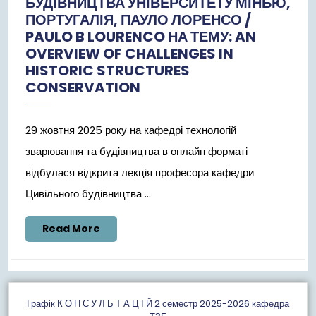
БУДІВНИЦТВА УНІВЕРСИТЕТУ МІНЬЮ,
ПОРТУГАЛІЯ, ПАУЛО ЛОРЕНСО /
PAULO B LOURENCO НА ТЕМУ: AN
OVERVIEW OF CHALLENGES IN
HISTORIC STRUCTURES
CONSERVATION
29 жовтня 2025 року на кафедрі технологій
зварювання та будівництва в онлайн форматі
відбулася відкрита лекція професора кафедри
Цивільного будівництва ...
Read
Read More
More
Графiк К О Н С У Л Ь Т А Ц І Й 2 семестр 2025-2026 кафедра