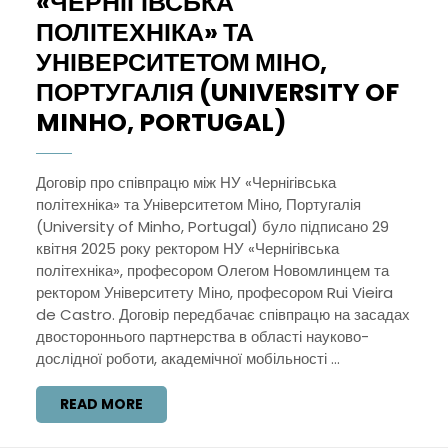
«ЧЕРНІГІВСЬКА
ПОЛІТЕХНІКА» ТА
УНІВЕРСИТЕТОМ МІНО,
ПОРТУГАЛІЯ (UNIVERSITY OF
СПІВПРАЦЯ
MINHO, PORTUGAL)
МІЖ
НУ
Договір про співпрацю між НУ «Чернігівська
політехніка» та Університетом Міно, Португалія
«ЧЕРНІГІВС
(University of Minho, Portugal) було підписано 29
ПОЛІТЕХНІК
квітня 2025 року ректором НУ «Чернігівська
ТА
політехніка», професором Олегом Новомлинцем та
ректором Університету Міно, професором Rui Vieira
УНІВЕРСИТ
de Castro. Договір передбачає співпрацю на засадах
МІНО,
двостороннього партнерства в області науково-
ПОРТУГАЛІЯ
дослідної роботи, академічної мобільності ...
(UNIVERSITY
READ
READ MORE
OF
MORE