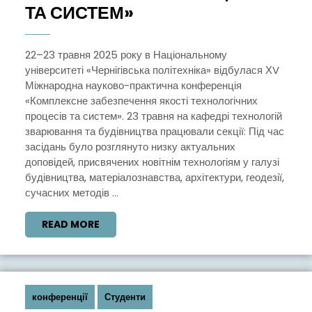
ХV
ТА СИСТЕМ»
МІЖНАРОДНА
НАУКОВО-
22–23 травня 2025 року в Національному
університеті «Чернігівська політехніка» відбулася ХV
ПРАКТИЧНА
Міжнародна науково-практична конференція
КОНФЕРЕНЦІЯ
«Комплексне забезпечення якості технологічних
«КОМПЛЕКСНЕ
процесів та систем». 23 травня на кафедрі технологій
зварювання та будівництва працювали секції: Під час
ЗАБЕЗПЕЧЕННЯ
засідань було розглянуто низку актуальних
ЯКОСТІ
доповідей, присвячених новітнім технологіям у галузі
ТЕХНОЛОГІЧНИХ
будівництва, матеріалознавства, архітектури, геодезії,
сучасних методів ...
ПРОЦЕСІВ
ТА
READ
READ MORE
СИСТЕМ»
MORE
конференції
Студенти