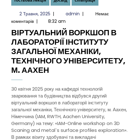
гостьова лекція
досвід
співпраця
2
admin
2 Травня, 2025
|
admin
|
Немає
Травня,
коментарів
|
8:32 am
2025
ВІРТУАЛЬНИЙ ВОРКШОП В
ЛАБОРАТОРІЇ ІНСТИТУТУ
ЗАГАЛЬНОЇ МЕХАНІКИ,
ТЕХНІЧНОГО УНІВЕРСИТЕТУ,
ВІРТУАЛЬНИЙ
М. ААХЕН
ВОРКШОП
В
30 квітня 2025 року на кафедрі технологій
зварювання та будівництва відбувся другий
ЛАБОРАТОРІЇ
віртуальний воркшоп в лабораторії інституту
ІНСТИТУТУ
загальної механіки, Технічного університету, м. Аахен,
ЗАГАЛЬНОЇ
Німеччина (IAM, RWTH, Aachen University,
Germany) на тему: «IAM-Online workshop on 3D
МЕХАНІКИ,
Scaning and metal`s surface profiles exploration».
ТЕХНІЧНОГО
В рамках візиту здобувачі та викладачі