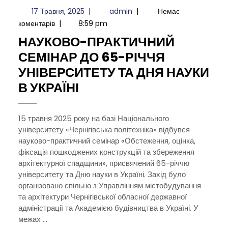
17
admin
17 Травня, 2025
|
admin
|
Немає
Травня,
коментарів
|
8:59 pm
2025
НАУКОВО-ПРАКТИЧНИЙ
СЕМІНАР ДО 65-РІЧЧЯ
УНІВЕРСИТЕТУ ТА ДНЯ НАУКИ
НАУКОВО-
В УКРАЇНІ
ПРАКТИЧНИЙ
СЕМІНАР
15 травня 2025 року на базі Національного
університету «Чернігівська політехніка» відбувся
ДО
науково-практичний семінар «Обстеження, оцінка,
65-
фіксація пошкоджених конструкцій та збереження
РІЧЧЯ
архітектурної спадщини», присвячений 65-річчю
університету та Дню науки в Україні. Захід було
УНІВЕРСИТЕТУ
організовано спільно з Управлінням містобудування
ТА
та архітектури Чернігівської обласної державної
ДНЯ
адміністрації та Академією будівництва в Україні. У
межах ...
НАУКИ