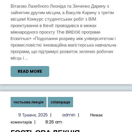
РОБІТ
Вітаємо Лазебного Леоніда та Зінченко Дарину з
зайнятим другим місцем, а Вакулік Карину з третім
З
місцем! Конкурс студентських робіт з ВІМ
ВІМ
проектування в Revit проводився в межах
ПРОЕКТУВАННЯ
міжнародного проєкту The BRIDGE програми
Erasmus+ «Подолання розриву між університетом і
В
промисловістю: інноваційна магістерська навчальна
REVIT
програма, що підтримує розвиток зелених робочих
місць і ...
READ
READ MORE
MORE
гостьова лекція
співпраця
9
admin
9 Травня, 2025
|
admin
|
Немає
Травня,
коментарів
|
8:26 am
2025