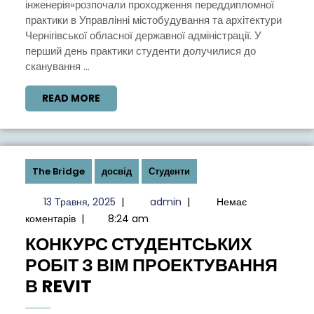
інженерія»розпочали проходження переддипломної
«БУДІВНИЦТВО
практики в Управлінні містобудування та архітектури
ТА
Чернігівської обласної державної адміністрації. У
ЦИВІЛЬНА
перший день практики студенти долучилися до
сканування ...
ІНЖЕНЕРІЯ»
READ
READ MORE
MORE
The Bridge
досвід
Студенти
13
admin
13 Травня, 2025
|
admin
|
Немає
Травня,
коментарів
|
8:24 am
2025
КОНКУРС СТУДЕНТСЬКИХ
РОБІТ З ВІМ ПРОЕКТУВАННЯ
КОНКУРС
В REVIT
СТУДЕНТСЬКИХ