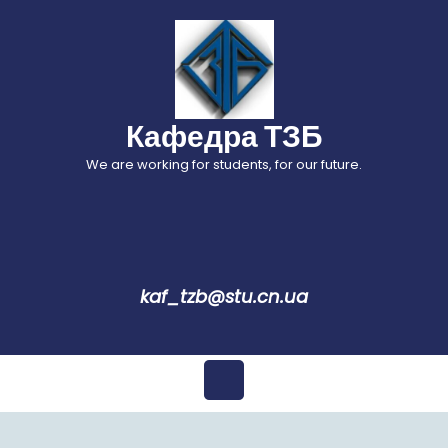
Перейти
до
вмісту
Кафедра ТЗБ
We are working for students, for our future.
kaf_tzb@stu.cn.ua
Відкрити