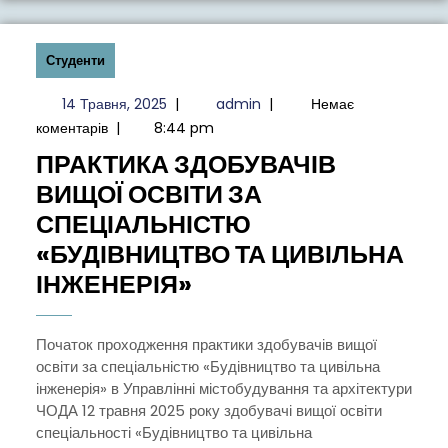
MINHO,
PORTUGAL)
Студенти
14
admin
14 Травня, 2025
|
admin
|
Немає
Травня,
коментарів
|
8:44 pm
2025
ПРАКТИКА ЗДОБУВАЧІВ
ВИЩОЇ ОСВІТИ ЗА
СПЕЦІАЛЬНІСТЮ
«БУДІВНИЦТВО ТА ЦИВІЛЬНА
ПРАКТИКА
ІНЖЕНЕРІЯ»
ЗДОБУВАЧІВ
ВИЩОЇ
Початок проходження практики здобувачів вищої
освіти за спеціальністю «Будівництво та цивільна
ОСВІТИ
інженерія» в Управлінні містобудування та архітектури
ЗА
ЧОДА 12 травня 2025 року здобувачі вищої освіти
СПЕЦІАЛЬНІСТЮ
спеціальності «Будівництво та цивільна