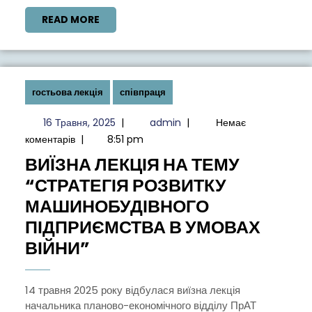
В
READ
READ MORE
УКРАЇНІ
MORE
гостьова лекція
співпраця
16
admin
16 Травня, 2025
|
admin
|
Немає
Травня,
коментарів
|
8:51 pm
2025
ВИЇЗНА ЛЕКЦІЯ НА ТЕМУ
“СТРАТЕГІЯ РОЗВИТКУ
МАШИНОБУДІВНОГО
ПІДПРИЄМСТВА В УМОВАХ
ВИЇЗНА
ВІЙНИ”
ЛЕКЦІЯ
НА
14 травня 2025 року відбулася виїзна лекція
начальника планово-економічного відділу ПрАТ
ТЕМУ