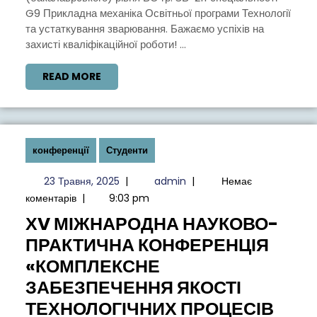
G9 Прикладна механіка Освітньої програми Технології
та устаткування зварювання. Бажаємо успіхів на
захисті кваліфікаційної роботи! ...
READ
READ MORE
MORE
конференції
Студенти
23
admin
23 Травня, 2025
|
admin
|
Немає
Травня,
коментарів
|
9:03 pm
2025
ХV МІЖНАРОДНА НАУКОВО-
ПРАКТИЧНА КОНФЕРЕНЦІЯ
«КОМПЛЕКСНЕ
ЗАБЕЗПЕЧЕННЯ ЯКОСТІ
ТЕХНОЛОГІЧНИХ ПРОЦЕСІВ