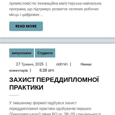
промисловістю: інноваційна магістерська навчальна
програма, що підтримує розвиток зелених робочих
місць і цифрових ...
READ
READ MORE
MORE
випускники
Студенти
27
admin
27 Травня, 2025
|
admin
|
Немає
Травня,
коментарів
|
6:28 am
2025
ЗАХИСТ ПЕРЕДДИПЛОМНОЇ
ЗАХИСТ
ПРАКТИКИ
ПЕРЕДДИПЛОМНОЇ
ПРАКТИКИ
У змішаному форматі відбувся захист
переддипломної практики здобувачів першого
(бакалаврського) рівня ВО гр. ЗВ-211 спеціальності