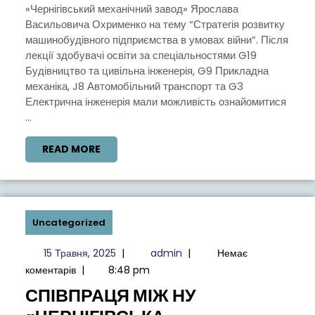
«Чернігівський механічний завод» Ярослава
“СТРАТЕГІЯ
Васильовича Охрименко на тему “Стратегія розвитку
РОЗВИТКУ
машинобудівного підприємства в умовах війни”. Після
лекції здобувачі освіти за спеціальностями G19
МАШИНОБУДІВНОГО
Будівництво та цивільна інженерія, G9 Прикладна
ПІДПРИЄМСТВА
механіка, J8 Автомобільний транспорт та G3
В
Електрична інженерія мали можливість ознайомитися
...
УМОВАХ
ВІЙНИ”
READ
READ MORE
MORE
Uncategorized
15
admin
15 Травня, 2025
|
admin
|
Немає
Травня,
коментарів
|
8:48 pm
2025
СПІВПРАЦЯ МІЖ НУ