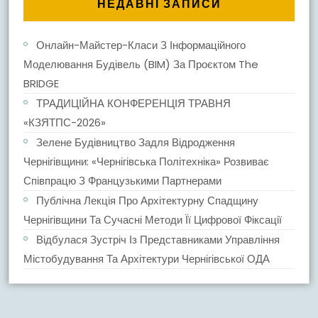
НЕДАВНІ ЗАПИСИ
Онлайн-Майстер-Класи З Інформаційного
Моделювання Будівель (BIM) За Проєктом The
BRIDGE
ТРАДИЦІЙНА КОНФЕРЕНЦІЯ ТРАВНЯ
«КЗЯТПС-2026»
Зелене Будівництво Задля Відродження
Чернігівщини: «Чернігівська Політехніка» Розвиває
Співпрацю З Французькими Партнерами
Публічна Лекція Про Архітектурну Спадщину
Чернігівщини Та Сучасні Методи Її Цифрової Фіксації
Відбулася Зустріч Із Представниками Управління
Містобудування Та Архітектури Чернігівської ОДА