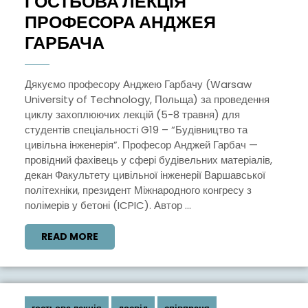
ГОСТЬОВА ЛЕКЦІЯ
ПРОФЕСОРА АНДЖЕЯ
ГОСТЬОВА
ГАРБАЧА
ЛЕКЦІЯ
ПРОФЕСОРА
Дякуємо професору Анджею Гарбачу (Warsaw
University of Technology, Польща) за проведення
АНДЖЕЯ
циклу захоплюючих лекцій (5-8 травня) для
ГАРБАЧА
студентів спеціальності G19 – “Будівництво та
цивільна інженерія”. Професор Анджей Гарбач —
провідний фахівець у сфері будівельних матеріалів,
декан Факультету цивільної інженерії Варшавської
політехніки, президент Міжнародного конгресу з
полімерів у бетоні (ICPIC). Автор ...
READ
READ MORE
MORE