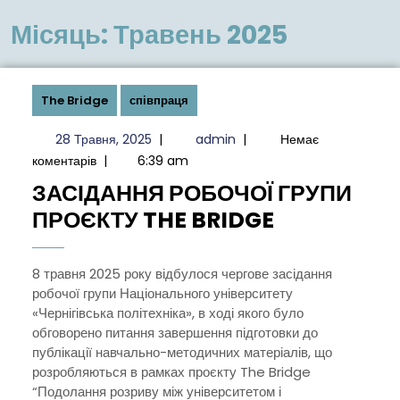
меню
Місяць:
Травень 2025
The Bridge
співпраця
28
admin
28 Травня, 2025
|
admin
|
Немає
Травня,
коментарів
|
6:39 am
2025
ЗАСІДАННЯ РОБОЧОЇ ГРУПИ
ЗАСІДАНН
ПРОЄКТУ THE BRIDGE
РОБОЧОЇ
ГРУПИ
8 травня 2025 року відбулося чергове засідання
робочої групи Національного університету
ПРОЄКТУ
«Чернігівська політехніка», в ході якого було
THE
обговорено питання завершення підготовки до
BRIDGE
публікації навчально-методичних матеріалів, що
розробляються в рамках проєкту The Bridge
“Подолання розриву між університетом і