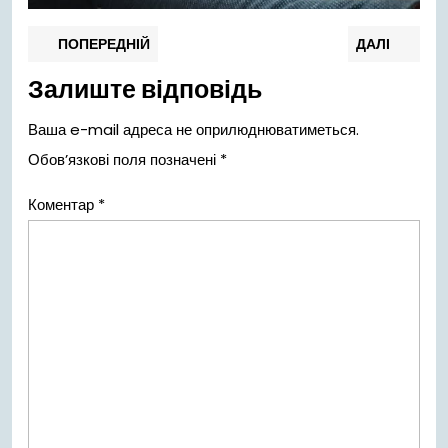
Навігація
Попередній
Нас
ПОПЕРЕДНІЙ
ДАЛІ
запис:
запи
записів
Залиште відповідь
Ваша e-mail адреса не оприлюднюватиметься.
Обов’язкові поля позначені
*
Коментар
*