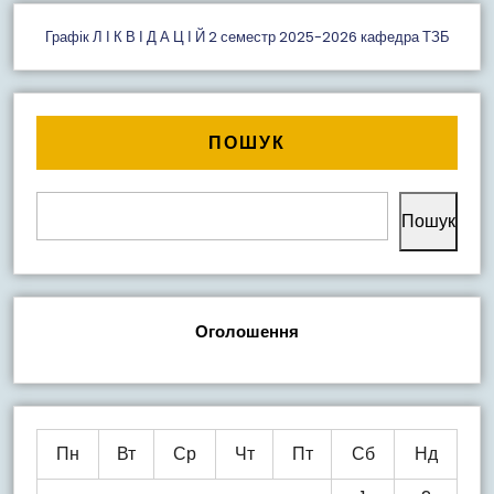
Графік Л І К В І Д А Ц І Й 2 семестр 2025-2026 кафедра ТЗБ
ПОШУК
Пошук
Оголошення
Пн
Вт
Ср
Чт
Пт
Сб
Нд