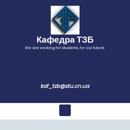
Перейти
до
вмісту
Кафедра ТЗБ
We are working for students, for our future.
kaf_tzb@stu.cn.ua
Відкрити