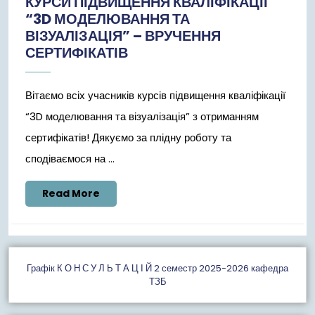
КУРСИ ПІДВИЩЕННЯ КВАЛІФІКАЦІЇ
2023
“3D МОДЕЛЮВАННЯ ТА
ВІЗУАЛІЗАЦІЯ” – ВРУЧЕННЯ
СЕРТИФІКАТІВ
Вітаємо всіх учасників курсів підвищення кваліфікації
“3D моделювання та візуалізація” з отриманням
сертифікатів! Дякуємо за плідну роботу та
сподіваємося на ...
Read
Read More
More
Графiк К О Н С У Л Ь Т А Ц І Й 2 семестр 2025-2026 кафедра
ТЗБ