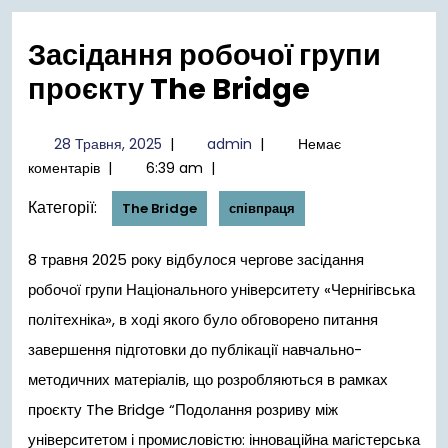
меню
Засідання робочої групи
проєкту The Bridge
28
admin
28 Травня, 2025
|
admin
|
Немає
Травня,
коментарів
|
6:39 am
|
2025
Категорії:
The Bridge
співпраця
8 травня 2025 року відбулося чергове засідання
робочої групи Національного університету «Чернігівська
політехніка», в ході якого було обговорено питання
завершення підготовки до публікації навчально-
методичних матеріалів, що розробляються в рамках
проєкту The Bridge “Подолання розриву між
університетом і промисловістю: інноваційна магістерська