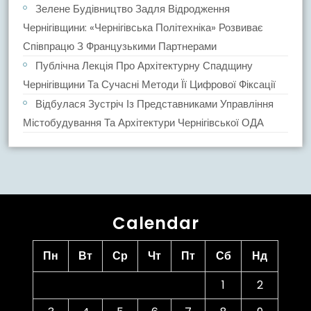
Зелене Будівництво Задля Відродження
Чернігівщини: «Чернігівська Політехніка» Розвиває
Співпрацю З Французькими Партнерами
Публічна Лекція Про Архітектурну Спадщину
Чернігівщини Та Сучасні Методи Її Цифрової Фіксації
Відбулася Зустріч Із Представниками Управління
Містобудування Та Архітектури Чернігівської ОДА
Calendar
Пн
Вт
Ср
Чт
Пт
Сб
Нд
1
2