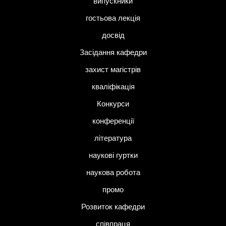
випускники
гостьова лекція
досвід
Засідання кафедри
захист магістрів
кваліфікація
Конкурси
конференції
література
наукові гуртки
наукова робота
промо
Розвиток кафедри
співпраця