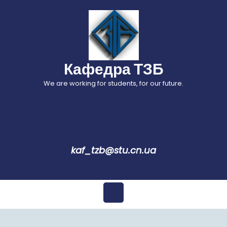
Перейти
до
вмісту
Кафедра ТЗБ
We are working for students, for our future.
kaf_tzb@stu.cn.ua
Відкрити