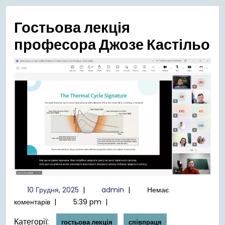
меню
Гостьова лекція
професора Джозе Кастільо
10
admin
10 Грудня, 2025
|
admin
|
Немає
Грудня,
коментарів
|
5:39 pm
|
2025
Категорії:
гостьова лекція
співпраця