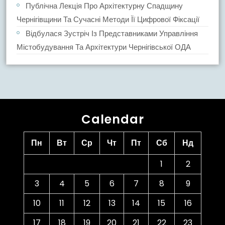
Публічна Лекція Про Архітектурну Спадщину
Чернігівщини Та Сучасні Методи Її Цифрової Фіксації
Відбулася Зустріч Із Представниками Управління
Містобудування Та Архітектури Чернігівської ОДА
Calendar
Пн
Вт
Ср
Чт
Пт
Сб
Нд
1
2
3
4
5
6
7
8
9
10
11
12
13
14
15
16
17
18
19
20
21
22
23