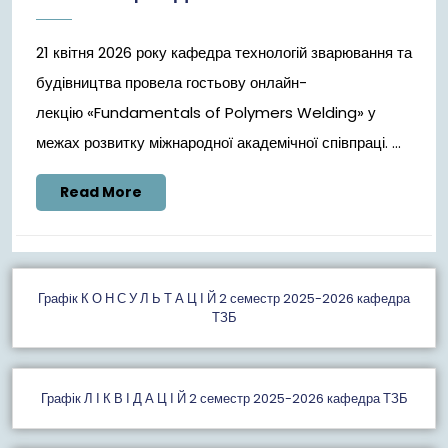
21 квітня 2026 року кафедра технологій зварювання та
будівництва провела гостьову онлайн-
лекцію «Fundamentals of Polymers Welding» у
межах розвитку міжнародної академічної співпраці. ...
Read
Read More
More
Графiк К О Н С У Л Ь Т А Ц І Й 2 семестр 2025-2026 кафедра
ТЗБ
Графік Л І К В І Д А Ц І Й 2 семестр 2025-2026 кафедра ТЗБ