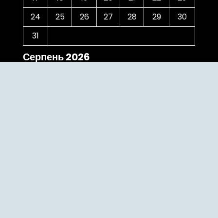
24
25
26
27
28
29
30
31
Серпень 2026
« Чер
Категорії
The Bridge
Uncategorized
Відзнаки
випускники
гостьова лекція
досвід