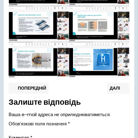
Навігація
Попередній
Нас
ПОПЕРЕДНІЙ
ДАЛІ
запис:
запи
записів
Залиште відповідь
Ваша e-mail адреса не оприлюднюватиметься.
Обов’язкові поля позначені
*
Коментар
*