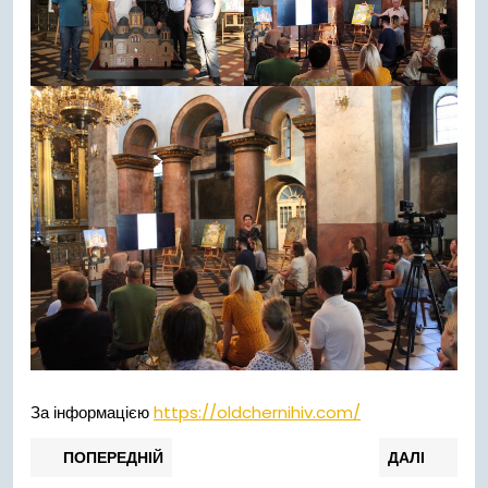
За інформацією
https://oldchernihiv.com/
Навігація
Попередній
Нас
ПОПЕРЕДНІЙ
ДАЛІ
запис:
запи