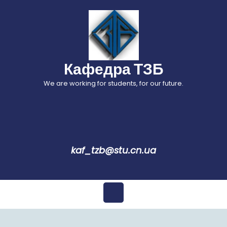
Перейти
до
вмісту
Кафедра ТЗБ
We are working for students, for our future.
kaf_tzb@stu.cn.ua
Відкрити