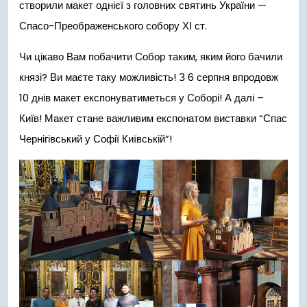
створили макет однієї з головних святинь України —
Спасо-Преображенського собору ХІ ст.
Чи цікаво Вам побачити Собор таким, яким його бачили
князі? Ви маєте таку можливість! З 6 серпня впродовж
10 днів макет експонуватиметься у Соборі! А далі –
Київ! Макет стане важливим експонатом виставки “Спас
Чернігівський у Софії Київській”!