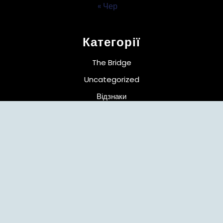
« Чер
Категорії
The Bridge
Uncategorized
Відзнаки
випускники
гостьова лекція
досвід
Засідання кафедри
захист магістрів
кваліфікація
Конкурси