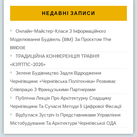
НЕДАВНІ ЗАПИСИ
Онлайн-Майстер-Класи З Інформаційного
Моделювання Будівель (BIM) За Проєктом The
BRIDGE
ТРАДИЦІЙНА КОНФЕРЕНЦІЯ ТРАВНЯ
«КЗЯТПС-2026»
Зелене Будівництво Задля Відродження
Чернігівщини: «Чернігівська Політехніка» Розвиває
Співпрацю З Французькими Партнерами
Публічна Лекція Про Архітектурну Спадщину
Чернігівщини Та Сучасні Методи Її Цифрової Фіксації
Відбулася Зустріч Із Представниками Управління
Містобудування Та Архітектури Чернігівської ОДА