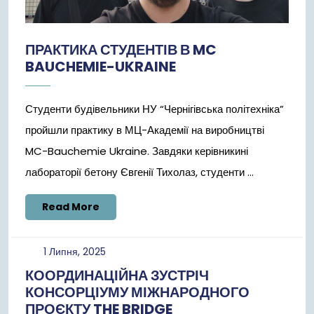
ПРАКТИКА СТУДЕНТІВ В MC
BAUCHEMIE-UKRAINE
Студенти будівельники НУ “Чернігівська політехніка”
пройшли практику в МЦ-Академії на виробництві
MC-Bauchemie Ukraine. Завдяки керівникині
лабораторії бетону Євгенії Тихолаз, студенти ...
Read
Read More
More
1
1 Липня, 2025
Липня,
КООРДИНАЦІЙНА ЗУСТРІЧ
2025
КОНСОРЦІУМУ МІЖНАРОДНОГО
ПРОЄКТУ THE BRIDGE