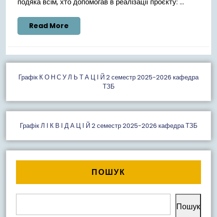
подяка всім, хто допомогав в реалізації проєкту: ...
Read
Read More
More
Графiк К О Н С У Л Ь Т А Ц І Й 2 семестр 2025-2026 кафедра
ТЗБ
Графік Л І К В І Д А Ц І Й 2 семестр 2025-2026 кафедра ТЗБ
ПОШУК
Пошук