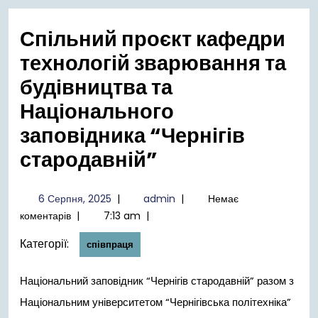
меню
Спільний проєкт кафедри
технологій зварювання та
будівництва та
Національного
заповідника “Чернігів
стародавній”
6
admin
6 Серпня, 2025
|
admin
|
Немає
Серпня,
коментарів
|
7:13 am
|
2025
Категорії:
співпраця
Національний заповідник “Чернігів стародавній” разом з
Національним університетом “Чернігівська політехніка”