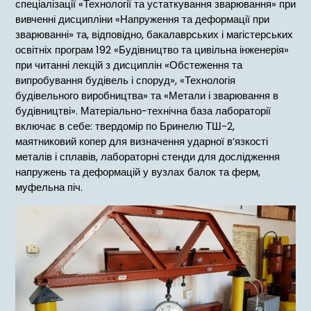
спеціалізації «Технології та устаткування зварювання» при
вивченні дисципліни «Напруження та деформації при
зварюванні» та, відповідно, бакалаврських і магістерських
освітніх програм 192 «Будівництво та цивільна інженерія»
при читанні лекцій з дисциплін «Обстеження та
випробування будівель і споруд», «Технологія
будівельного виробництва» та «Метали і зварювання в
будівництві». Матеріально-технічна база лабораторії
включає в себе: твердомір по Бринелю ТШ-2,
маятниковий копер для визначення ударної в’язкості
металів і сплавів, лабораторні стенди для дослідження
напружень та деформацій у вузлах балок та ферм,
муфельна піч.