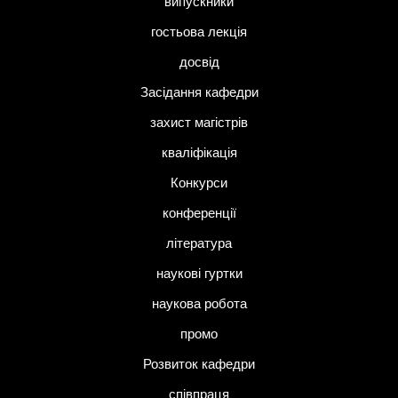
випускники
гостьова лекція
досвід
Засідання кафедри
захист магістрів
кваліфікація
Конкурси
конференції
література
наукові гуртки
наукова робота
промо
Розвиток кафедри
співпраця