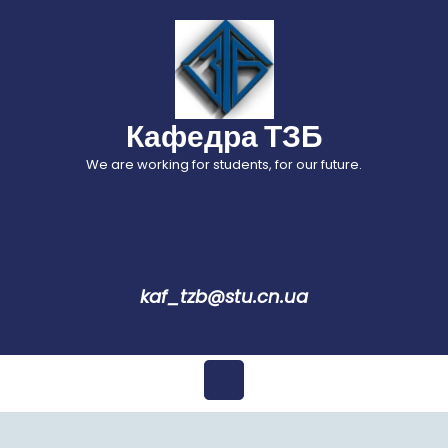
Перейти
до
вмісту
Кафедра ТЗБ
We are working for students, for our future.
kaf_tzb@stu.cn.ua
Відкрити