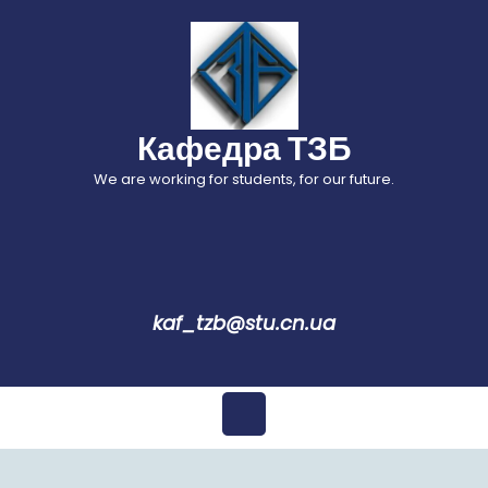
Перейти
до
вмісту
Кафедра ТЗБ
We are working for students, for our future.
kaf_tzb@stu.cn.ua
Відкрити