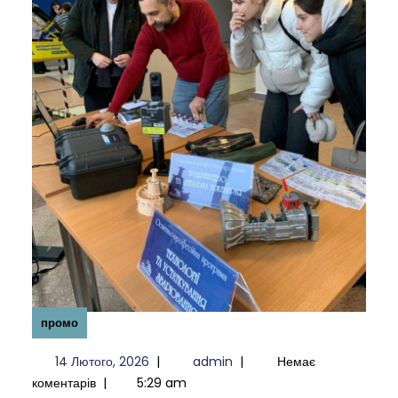
промо
14
admin
14 Лютого, 2026
|
admin
|
Немає
Лютого,
коментарів
|
5:29 am
2026