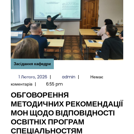
Засідання кафедри
1
admin
1 Лютого, 2026
|
admin
|
Немає
Лютого,
коментарів
|
6:55 pm
2026
ОБГОВОРЕННЯ
МЕТОДИЧНИХ РЕКОМЕНДАЦІЇ
МОН ЩОДО ВІДПОВІДНОСТІ
ОСВІТНІХ ПРОГРАМ
ОБГОВОРЕН
СПЕЦІАЛЬНОСТЯМ