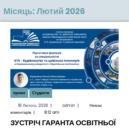
меню
Місяць:
Лютий 2026
промо
Студенти
18
admin
18 Лютого, 2026
|
admin
|
Немає
Лютого,
коментарів
|
8:12 am
2026
ЗУСТРІЧ ГАРАНТА ОСВІТНЬОЇ