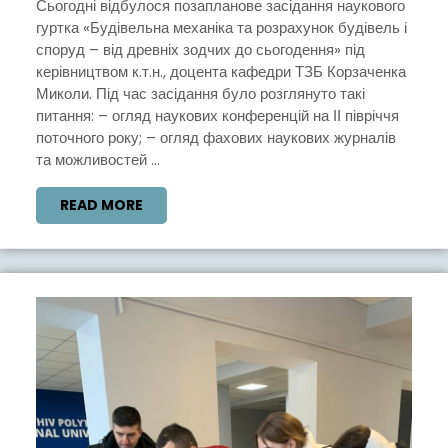
НАУКОВОГО
Сьогодні відбулося позапланове засідання наукового
гуртка «Будівельна механіка та розрахунок будівель і
ГУРТКА
споруд – від древніх зодчих до сьогодення» під
керівництвом к.т.н., доцента кафедри ТЗБ Корзаченка
Миколи. Під час засідання було розглянуто такі
питання: – огляд наукових конференцій на ІІ півріччя
поточного року; – огляд фахових наукових журналів
та можливостей ...
READ
READ MORE
MORE