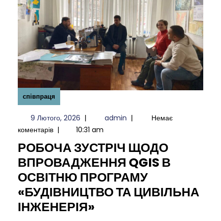
співпраця
9
admin
9 Лютого, 2026
|
admin
|
Немає
Лютого,
коментарів
|
10:31 am
2026
РОБОЧА ЗУСТРІЧ ЩОДО
ВПРОВАДЖЕННЯ QGIS В
ОСВІТНЮ ПРОГРАМУ
«БУДІВНИЦТВО ТА ЦИВІЛЬНА
РОБОЧА
ІНЖЕНЕРІЯ»