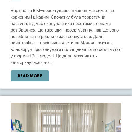
З
BIM–
Воркшоп з BIM–проєктування вийшов максимально
корисним і цікавим. Спочатку була теоретична
ПРОЄКТУВАНН
частина, під час якої учасники простими словами
розібралися, що таке BIM–проєктування, навіщо воно
потрібне та де реально застосовується. Далі
найцікавіше – практична частина! Молодь змогла
власноруч просканувати приміщення та побачити його
у форматі 3D-моделі. Це дало можливість
«доторкнутися» до ...
READ
READ MORE
MORE