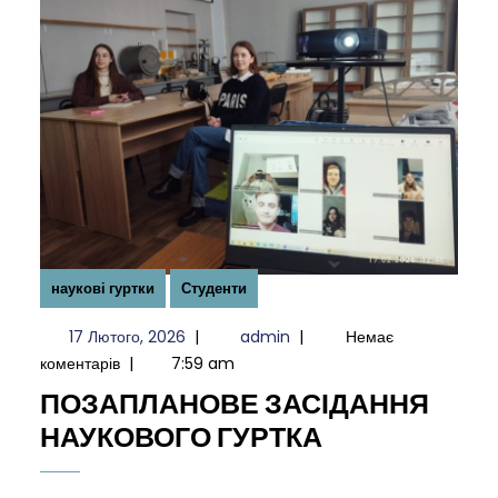
наукові гуртки
Студенти
17
admin
17 Лютого, 2026
|
admin
|
Немає
Лютого,
коментарів
|
7:59 am
2026
ПОЗАПЛАНОВЕ ЗАСІДАННЯ
ПОЗАПЛАН
НАУКОВОГО ГУРТКА
ЗАСІДАННЯ