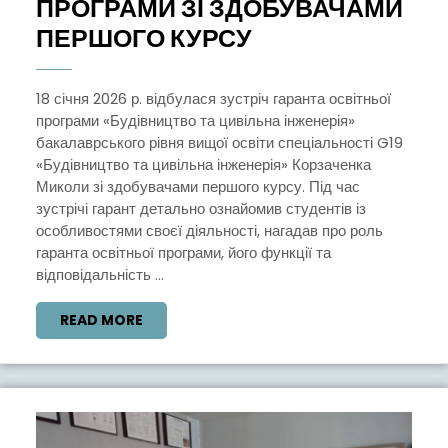
ПРОГРАМИ ЗІ ЗДОБУВАЧАМИ
ЗУСТРІЧ
ПЕРШОГО КУРСУ
ГАРАНТА
ОСВІТНЬОЇ
18 січня 2026 р. відбулася зустріч гаранта освітньої
програми «Будівництво та цивільна інженерія»
ПРОГРАМИ
бакалаврського рівня вищої освіти спеціальності G19
ЗІ
«Будівництво та цивільна інженерія» Корзаченка
ЗДОБУВАЧАМИ
Миколи зі здобувачами першого курсу. Під час
зустрічі гарант детально ознайомив студентів із
ПЕРШОГО
особливостями своєї діяльності, нагадав про роль
КУРСУ
гаранта освітньої програми, його функції та
відповідальність ...
READ
READ MORE
MORE