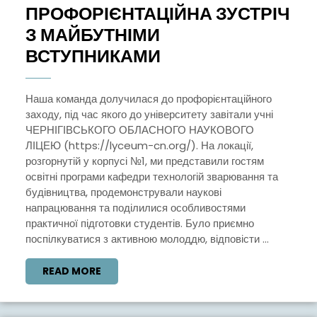
ПРОФОРІЄНТАЦІЙНА ЗУСТРІЧ
З МАЙБУТНІМИ
ПРОФОРІЄНТАЦІ
ВСТУПНИКАМИ
ЗУСТРІЧ
З
Наша команда долучилася до профорієнтаційного
заходу, під час якого до університету завітали учні
МАЙБУТНІМИ
ЧЕРНІГІВСЬКОГО ОБЛАСНОГО НАУКОВОГО
ВСТУПНИКАМИ
ЛІЦЕЮ (https://lyceum-cn.org/). На локації,
розгорнутій у корпусі №1, ми представили гостям
освітні програми кафедри технологій зварювання та
будівництва, продемонстрували наукові
напрацювання та поділилися особливостями
практичної підготовки студентів. Було приємно
поспілкуватися з активною молоддю, відповісти ...
READ
READ MORE
MORE