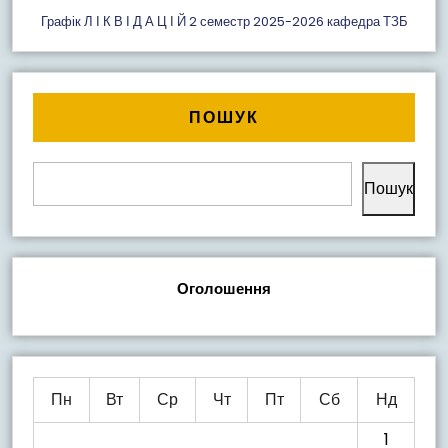
Графік Л І К В І Д А Ц І Й 2 семестр 2025-2026 кафедра ТЗБ
ПОШУК
Пошук
Оголошення
Пн
Вт
Ср
Чт
Пт
Сб
Нд
1