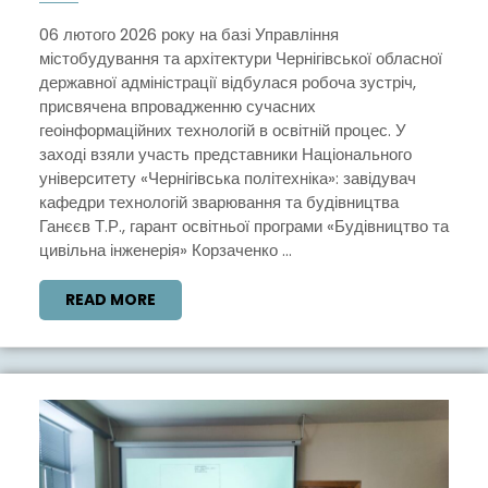
ЗУСТРІЧ
ЩОДО
06 лютого 2026 року на базі Управління
містобудування та архітектури Чернігівської обласної
ВПРОВАДЖЕННЯ
державної адміністрації відбулася робоча зустріч,
QGIS
присвячена впровадженню сучасних
В
геоінформаційних технологій в освітній процес. У
заході взяли участь представники Національного
ОСВІТНЮ
університету «Чернігівська політехніка»: завідувач
ПРОГРАМУ
кафедри технологій зварювання та будівництва
«БУДІВНИЦТВО
Ганєєв Т.Р., гарант освітньої програми «Будівництво та
цивільна інженерія» Корзаченко ...
ТА
ЦИВІЛЬНА
READ
READ MORE
ІНЖЕНЕРІЯ»
MORE