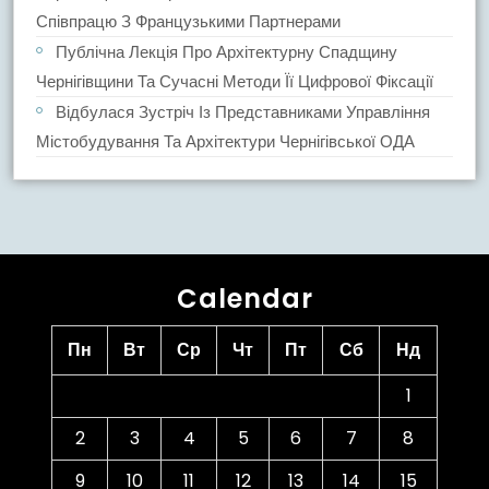
Співпрацю З Французькими Партнерами
Публічна Лекція Про Архітектурну Спадщину
Чернігівщини Та Сучасні Методи Її Цифрової Фіксації
Відбулася Зустріч Із Представниками Управління
Містобудування Та Архітектури Чернігівської ОДА
Calendar
Пн
Вт
Ср
Чт
Пт
Сб
Нд
1
2
3
4
5
6
7
8
9
10
11
12
13
14
15