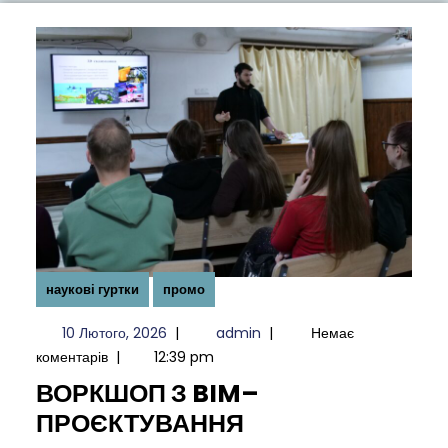
наукові гуртки
промо
10
admin
10 Лютого, 2026
|
admin
|
Немає
Лютого,
коментарів
|
12:39 pm
2026
ВОРКШОП З BIM–
ВОРКШОП
ПРОЄКТУВАННЯ