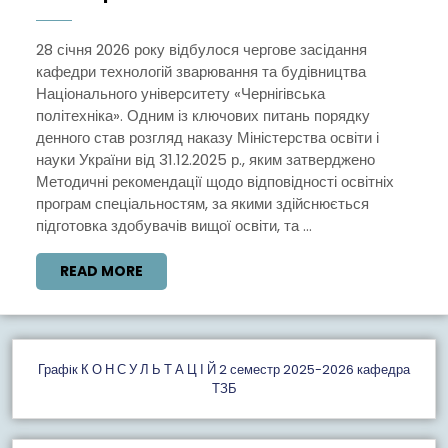
МЕТОДИЧНИ
РЕКОМЕНДАЦ
28 січня 2026 року відбулося чергове засідання
кафедри технологій зварювання та будівництва
МОН
Національного університету «Чернігівська
ЩОДО
політехніка». Одним із ключових питань порядку
ВІДПОВІДНОС
денного став розгляд наказу Міністерства освіти і
науки України від 31.12.2025 р., яким затверджено
ОСВІТНІХ
Методичні рекомендації щодо відповідності освітніх
ПРОГРАМ
програм спеціальностям, за якими здійснюється
СПЕЦІАЛЬНО
підготовка здобувачів вищої освіти, та ...
READ
READ MORE
MORE
Графiк К О Н С У Л Ь Т А Ц І Й 2 семестр 2025-2026 кафедра
ТЗБ