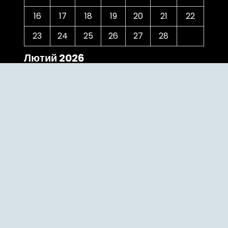
16
17
18
19
20
21
22
23
24
25
26
27
28
Лютий 2026
« Січ
Бер »
Категорії
The Bridge
Uncategorized
Відзнаки
випускники
гостьова лекція
досвід