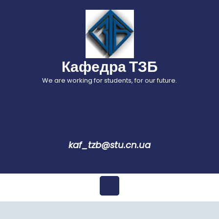
Перейти
до
вмісту
Кафедра ТЗБ
We are working for students, for our future.
kaf_tzb@stu.cn.ua
Відкрити