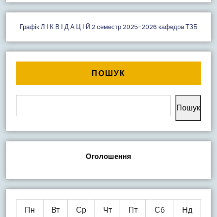
Графік Л І К В І Д А Ц І Й 2 семестр 2025-2026 кафедра ТЗБ
ПОШУК
Пошук
Оголошення
Пн
Вт
Ср
Чт
Пт
Сб
Нд