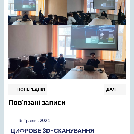
Навігація
Попередній
Нас
ПОПЕРЕДНІЙ
ДАЛІ
запис:
запи
записів
Пов'язані записи
16
16 Травня, 2024
Травня,
ЦИФРОВЕ 3D-СКАНУВАННЯ
2024