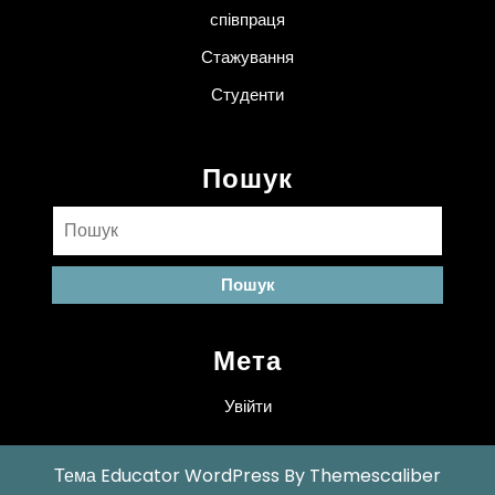
співпраця
Стажування
Студенти
Пошук
Пошук:
Мета
Увійти
Тема Educator WordPress
By Themescaliber