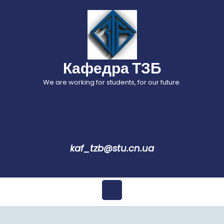
Перейти
до
вмісту
Кафедра ТЗБ
We are working for students, for our future.
kaf_tzb@stu.cn.ua
Відкрити