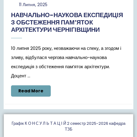
11
11 Липня, 2025
Липня,
НАВЧАЛЬНО-НАУКОВА ЕКСПЕДИЦІЯ
2025
З ОБСТЕЖЕННЯ ПАМ’ЯТОК
АРХІТЕКТУРИ ЧЕРНІГІВЩИНИ
10 липня 2025 року, незважаючи на спеку, а згодом і
зливу, відбулася чергова навчально-наукова
експедиція з обстеження пам’яток архітектури.
Доцент ...
Read
Read More
More
Графiк К О Н С У Л Ь Т А Ц І Й 2 семестр 2025-2026 кафедра
ТЗБ