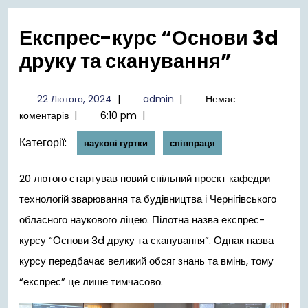
меню
Експрес-курс “Основи 3d
друку та сканування”
22
admin
22 Лютого, 2024
|
admin
|
Немає
Лютого,
коментарів
|
6:10 pm
|
2024
Категорії:
наукові гуртки
співпраця
20 лютого стартував новий спільний проєкт кафедри
технологій зварювання та будівництва і Чернігівського
обласного наукового ліцею. Пілотна назва експрес-
курсу “Основи 3d друку та сканування”. Однак назва
курсу передбачає великий обсяг знань та вмінь, тому
“експрес” це лише тимчасово.