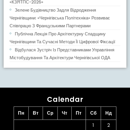
«КЗЯТПС-2026»
Зелене Будівництво Задля Відродження
Чернігівщини: «Чернігівська Політехніка» Розвиває
Співпрацю З Французькими Партнерами
Публічна Лекція Про Архітектурну Спадщину
Чернігівщини Та Сучасні Методи Її Цифрової Фіксації
Відбулася Зустріч Із Представниками Управління
Містобудування Та Архітектури Чернігівської ОДА
Calendar
Пн
Вт
Ср
Чт
Пт
Сб
Нд
1
2