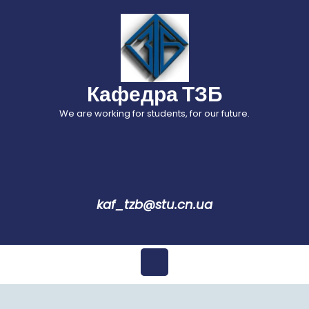
Перейти
до
вмісту
Кафедра ТЗБ
We are working for students, for our future.
kaf_tzb@stu.cn.ua
Відкрити