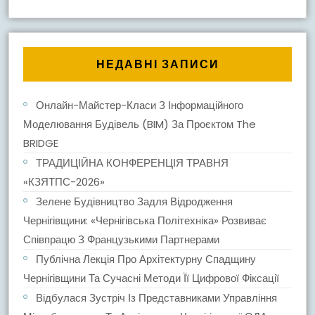
НЕДАВНІ ЗАПИСИ
Онлайн-Майстер-Класи З Інформаційного
Моделювання Будівель (BIM) За Проєктом The
BRIDGE
ТРАДИЦІЙНА КОНФЕРЕНЦІЯ ТРАВНЯ
«КЗЯТПС-2026»
Зелене Будівництво Задля Відродження
Чернігівщини: «Чернігівська Політехніка» Розвиває
Співпрацю З Французькими Партнерами
Публічна Лекція Про Архітектурну Спадщину
Чернігівщини Та Сучасні Методи Її Цифрової Фіксації
Відбулася Зустріч Із Представниками Управління