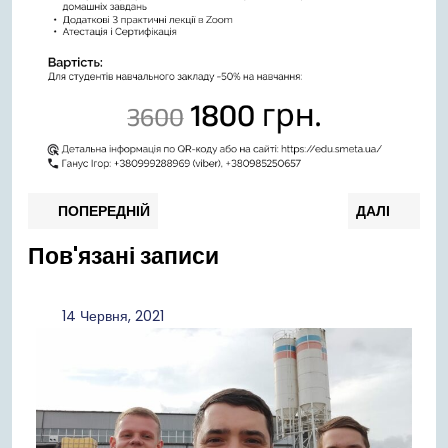
Навігація
Попередній
Нас
ПОПЕРЕДНІЙ
ДАЛІ
запис:
запи
записів
Пов'язані записи
14
14 Червня, 2021
Червня,
2021