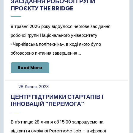
ЗАСІДАННЯ РОБОЧОЇ ГРУПИ
2025
ПРОЄКТУ THE BRIDGE
8 травня 2025 року відбулося чергове засідання
робочої групи Національного університету
«Чернігівська політехніка», в ході якого було
обговорено питання завершення ...
Read
Read More
More
28
28 Липня, 2023
Липня,
ЦЕНТР ПІДТРИМКИ СТАРТАПІВ І
2023
ІННОВАЦІЙ “ПЕРЕМОГА”
В п’ятницю 28 липня об 15:00 запрошуємо на
відкриття омріяної Peremoha Lab – цифрової