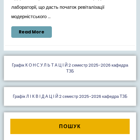
лабораторії, що дасть початок ревіталізації
модерністського ...
Read
Read More
More
Графiк К О Н С У Л Ь Т А Ц І Й 2 семестр 2025-2026 кафедра
ТЗБ
Графік Л І К В І Д А Ц І Й 2 семестр 2025-2026 кафедра ТЗБ
ПОШУК