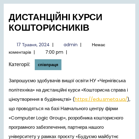
меню
ДИСТАНЦІЙНІ КУРСИ
КОШТОРИСНИКІВ
17
admin
17 Травня, 2024
|
admin
|
Немає
Травня,
коментарів
|
7:00 pm
|
2024
Категорії:
співпраця
Запрошуємо здобувачів вищої освіти НУ «Чернігівська
політехніка» на дистанційні курси «Кошторисна справа і
ціноутворення в будівництві» (
https://edu.smeta.ua/
),
що проводяться на базі Навчального центру фірми
«Computer Logic Group», розробника кошторисного
програмного забезпечення, партнера нашого
університету у рамках проєкту «Будуємо майбутнє