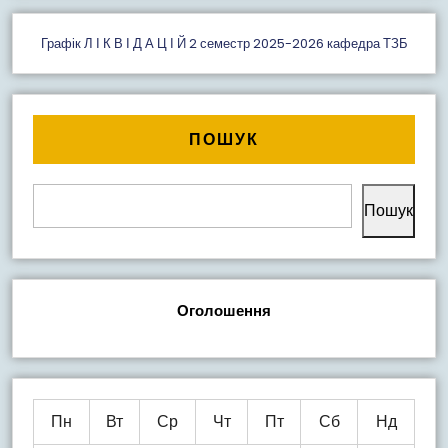
Графік Л І К В І Д А Ц І Й 2 семестр 2025-2026 кафедра ТЗБ
ПОШУК
Пошук
Оголошення
Пн
Вт
Ср
Чт
Пт
Сб
Нд