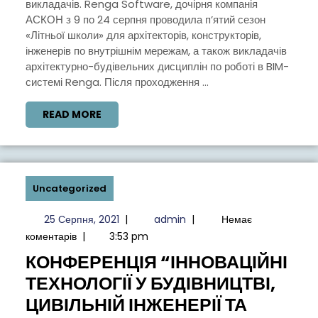
викладачів. Renga Software, дочірня компанія
SOFTWARE
АСКОН з 9 по 24 серпня проводила п’ятий сезон
«Літньої школи» для архітекторів, конструкторів,
інженерів по внутрішнім мережам, а також викладачів
архітектурно-будівельних дисциплін по роботі в BIM-
системі Renga. Після проходження ...
READ
READ MORE
MORE
Uncategorized
25
admin
25 Серпня, 2021
|
admin
|
Немає
Серпня,
коментарів
|
3:53 pm
2021
КОНФЕРЕНЦІЯ “ІННОВАЦІЙНІ
ТЕХНОЛОГІЇ У БУДІВНИЦТВІ,
ЦИВІЛЬНІЙ ІНЖЕНЕРІЇ ТА