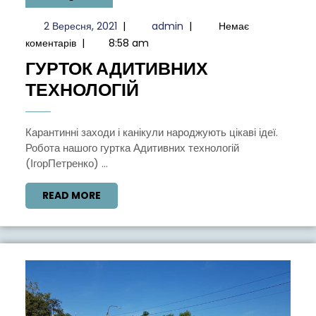
2
admin
2 Вересня, 2021
|
admin
|
Немає
Вересня,
коментарів
|
8:58 am
2021
ГУРТОК АДИТИВНИХ
ГУРТОК
ТЕХНОЛОГІЙ
АДИТИВНИХ
ТЕХНОЛОГІЙ
Карантинні заходи і канікули народжують цікаві ідеї.
Робота нашого гуртка Адитивних технологій
(ІгорПетренко) ...
READ
READ MORE
MORE