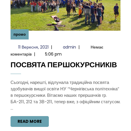
промо
11
admin
11 Вересня, 2021
|
admin
|
Немає
Вересня,
коментарів
|
5:06 pm
2021
ПО
ПОСВЯТА ПЕРШОКУРСНИКІВ
ПЕ
Сьогодні, нарешті, відлунала традиційна посвята
здобувачів вищої освіти НУ “Чернігівська політехніка”
в першокурсники. Вітаємо наших прершачків гр.
БА-211, 212 та ЗВ-211, тепер вже, з офіційним статусом.
...
READ
READ MORE
MORE