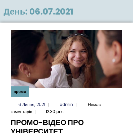
меню
День:
06.07.2021
промо
6
admin
6 Липня, 2021
|
admin
|
Немає
Липня,
коментарів
|
12:30 pm
2021
ПРОМО-ВІДЕО ПРО
ПРОМО-
УНІВЕРСИТЕТ