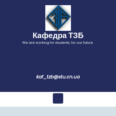
Перейти
до
вмісту
Кафедра ТЗБ
We are working for students, for our future.
kaf_tzb@stu.cn.ua
Відкрити