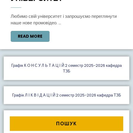
ВІДЕО
ПРО
Любимо свій університет і запрошуємо переглянути
наше нове промовідео. ...
УНІВЕРСИТЕТ
READ
READ MORE
MORE
Графiк К О Н С У Л Ь Т А Ц І Й 2 семестр 2025-2026 кафедра
ТЗБ
Графік Л І К В І Д А Ц І Й 2 семестр 2025-2026 кафедра ТЗБ
ПОШУК