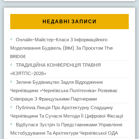
НЕДАВНІ ЗАПИСИ
Онлайн-Майстер-Класи З Інформаційного
Моделювання Будівель (BIM) За Проєктом The
BRIDGE
ТРАДИЦІЙНА КОНФЕРЕНЦІЯ ТРАВНЯ
«КЗЯТПС-2026»
Зелене Будівництво Задля Відродження
Чернігівщини: «Чернігівська Політехніка» Розвиває
Співпрацю З Французькими Партнерами
Публічна Лекція Про Архітектурну Спадщину
Чернігівщини Та Сучасні Методи Її Цифрової Фіксації
Відбулася Зустріч Із Представниками Управління
Містобудування Та Архітектури Чернігівської ОДА