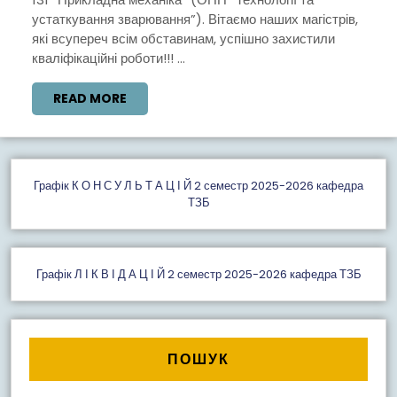
устаткування зварювання”). Вітаємо наших магістрів,
які всупереч всім обставинам, успішно захистили
кваліфікаційні роботи!!! ...
READ
READ MORE
MORE
Графiк К О Н С У Л Ь Т А Ц І Й 2 семестр 2025-2026 кафедра
ТЗБ
Графік Л І К В І Д А Ц І Й 2 семестр 2025-2026 кафедра ТЗБ
ПОШУК