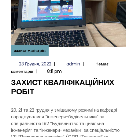
захист магістрів
23
admin
23 Грудня, 2022
|
admin
|
Немає
Грудня,
коментарів
|
8:11 pm
2022
ЗАХИСТ КВАЛІФІКАЦІЙНИХ
ЗАХИСТ
РОБІТ
КВАЛІФІКАЦІЙНИХ
РОБІТ
20, 21 та 22 грудня у змішаному режимі на кафедрі
народжувалися “інженери-будівельники” за
спеціальінстю 192 “Будівництво та цивільна
інженерія” та “інженери-механіки” за спеціальністю
131 “Прикладна механіка” (ОПП “Технології та