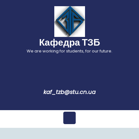
Перейти
до
вмісту
Кафедра ТЗБ
We are working for students, for our future.
kaf_tzb@stu.cn.ua
Відкрити