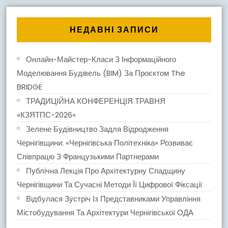
НЕДАВНІ ЗАПИСИ
Онлайн-Майстер-Класи З Інформаційного
Моделювання Будівель (BIM) За Проєктом The
BRIDGE
ТРАДИЦІЙНА КОНФЕРЕНЦІЯ ТРАВНЯ
«КЗЯТПС-2026»
Зелене Будівництво Задля Відродження
Чернігівщини: «Чернігівська Політехніка» Розвиває
Співпрацю З Французькими Партнерами
Публічна Лекція Про Архітектурну Спадщину
Чернігівщини Та Сучасні Методи Її Цифрової Фіксації
Відбулася Зустріч Із Представниками Управління
Містобудування Та Архітектури Чернігівської ОДА