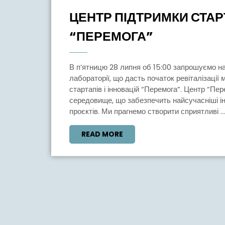
Липня,
ЦЕНТР ПІДТРИМКИ СТАРТ
2023
ЦЕНТР
“ПЕРЕМОГА”
ПІДТРИМК
СТАРТАПІВ
В п’ятницю 28 липня об 15:00 запрошуємо на відкриття омріяної Peremoha Lab – цифрової
І
лабораторії, що дасть початок ревіталізації
стартапів і інновацій “Перемога”. Центр “Пе
ІННОВАЦІЙ
середовище, що забезпечить найсучасніші і
“ПЕРЕМОГ
проєктів. Ми прагнемо створити сприятливі ...
READ
READ MORE
MORE