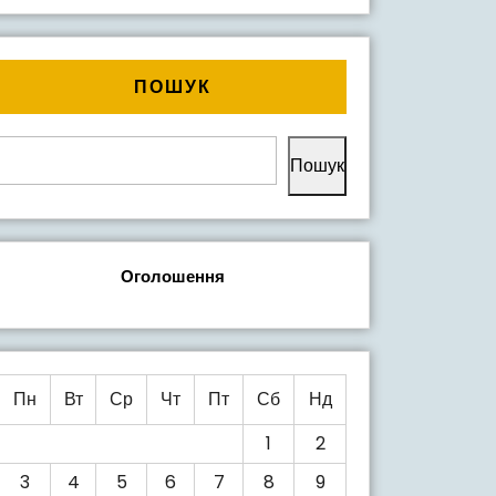
ПОШУК
Пошук
Оголошення
Пн
Вт
Ср
Чт
Пт
Сб
Нд
1
2
3
4
5
6
7
8
9