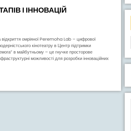
АПІВ І ІННОВАЦІЙ
И
 модерністського кінотеатру в Центр підтримки
ремога” в майбутньому – це гнучке просторове
нфраструктурні можливості для розробки інноваційних
А”