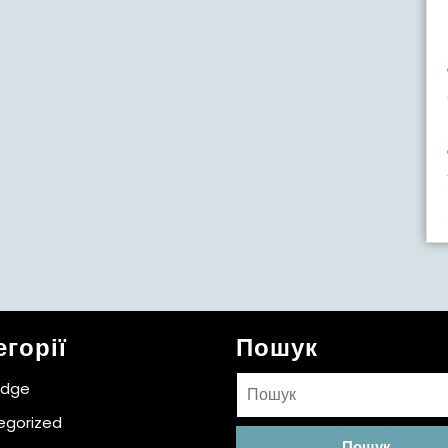
егорії
Пошук
Пошук:
idge
egorized