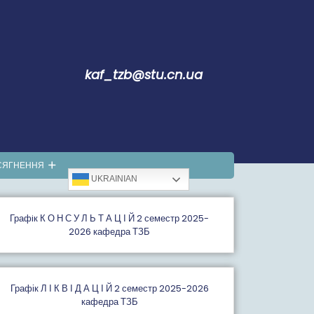
kaf_tzb@stu.cn.ua
СЯГНЕННЯ
UKRAINIAN
Графiк К О Н С У Л Ь Т А Ц І Й 2 семестр 2025-
2026 кафедра ТЗБ
Графік Л І К В І Д А Ц І Й 2 семестр 2025-2026
кафедра ТЗБ