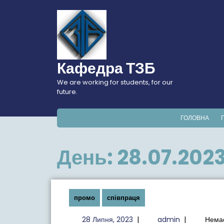
Перейти
до
вмісту
Кафедра ТЗБ
We are working for students, for our
future.
ГОЛОВНА
День:
28.07.202
промо
співпраця
28
admin
28 Липня, 2023
|
admin
|
Немає