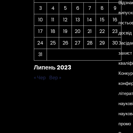
Відзна
3
4
5
6
7
8
9
випуск
10
11
12
13
14
15
16
гостьо
17
18
19
20
21
22
23
досвід
24
25
26
27
28
29
30
Засіда
захист 
31
кваліф
Липень 2023
Конкур
« Чер
Вер »
конфер
літера
наукові
науков
промо