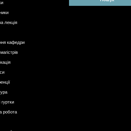
ки
ники
ва лекція
ння кафедри
магістрів
ікація
си
енції
тура
 гуртки
а робота