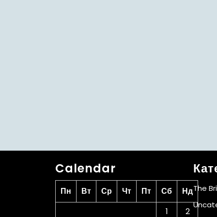
Calendar
Кат
The Br
Пн
Вт
Ср
Чт
Пт
Сб
Нд
Uncat
1
2