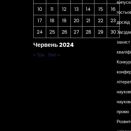
випуск
10
11
12
13
14
15
16
гостьо
17
18
19
20
21
22
23
досвід
24
25
26
27
28
29
30
Засіда
захист 
Червень 2024
кваліф
« Тра
Лип »
Конкур
конфер
літера
наукові
науков
промо
Розвит