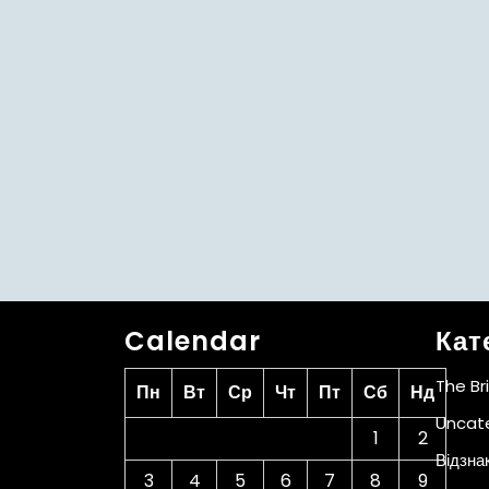
Calendar
Кат
The Br
Пн
Вт
Ср
Чт
Пт
Сб
Нд
Uncat
1
2
Відзна
3
4
5
6
7
8
9