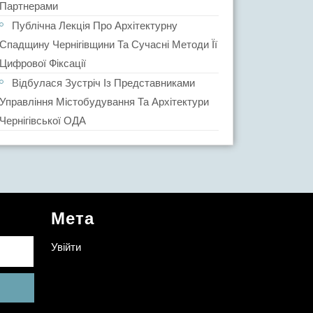
Партнерами
Публічна Лекція Про Архітектурну
Спадщину Чернігівщини Та Сучасні Методи Її
Цифрової Фіксації
Відбулася Зустріч Із Представниками
Управління Містобудування Та Архітектури
Чернігівської ОДА
Мета
Увійти