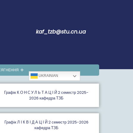
kaf_tzb@stu.cn.ua
СЯГНЕННЯ
UKRAINIAN
Графiк К О Н С У Л Ь Т А Ц І Й 2 семестр 2025-
2026 кафедра ТЗБ
Графік Л І К В І Д А Ц І Й 2 семестр 2025-2026
кафедра ТЗБ