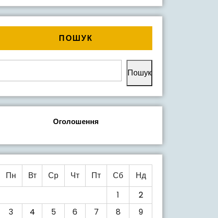
ЙНИХ
ПОШУК
Пошук
Оголошення
Пн
Вт
Ср
Чт
Пт
Сб
Нд
1
2
3
4
5
6
7
8
9