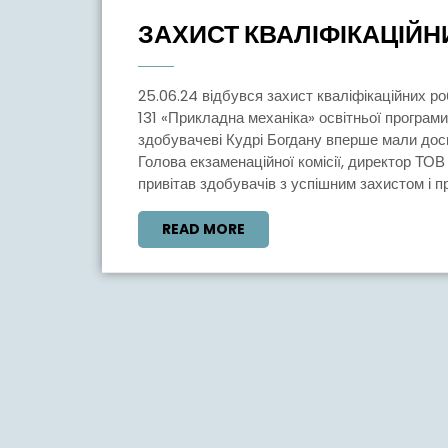
Червня,
ЗАХИСТ КВАЛІФІКАЦІЙН
2024
25.06.24 відбувся захист кваліфікаційних робіт бакалавра здобувачів групи ЗВ-201 спеціальності
131 «Прикладна механіка» освітньої програм
здобувачеві Кудрі Богдану вперше мали досв
Голова екзаменаційної комісії, директор ТОВ
привітав здобувачів з успішним захистом і пр
READ
READ MORE
MORE