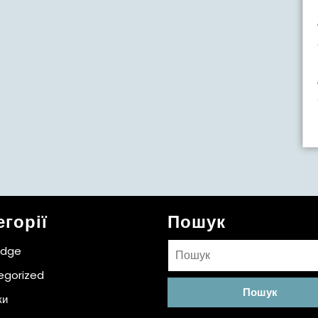
егорії
Пошук
Пошук:
idge
egorized
ки