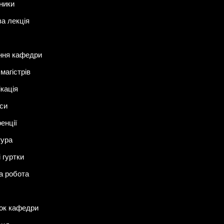
ники
ва лекція
ння кафедри
магістрів
ікація
си
енції
тура
 гуртки
а робота
ок кафедри