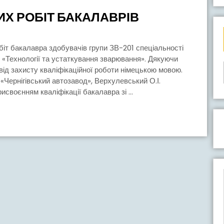
ЗАХИСТ
ИХ РОБІТ БАКАЛАВРІВ
КВАЛІФІКАЦІ
РОБІТ
БАКАЛАВРІВ
и «Технології та устаткування зварювання». Дякуючи
ід захисту кваліфікаційної роботи німецькою мовою.
 «Чернігівський автозавод», Верхулевський О.І.
исвоєнням кваліфікації бакалавра зі ...