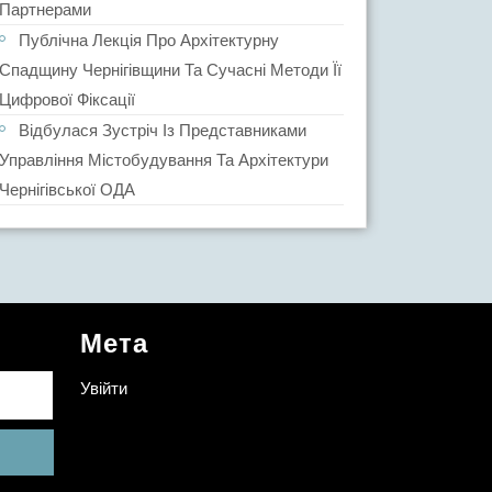
Партнерами
Публічна Лекція Про Архітектурну
Спадщину Чернігівщини Та Сучасні Методи Її
Цифрової Фіксації
Відбулася Зустріч Із Представниками
Управління Містобудування Та Архітектури
Чернігівської ОДА
Мета
Увійти