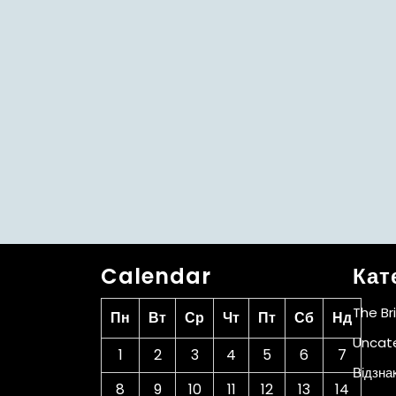
Calendar
Кат
The Br
Пн
Вт
Ср
Чт
Пт
Сб
Нд
Uncat
1
2
3
4
5
6
7
Відзна
8
9
10
11
12
13
14