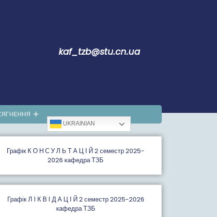
kaf_tzb@stu.cn.ua
СЯГНЕННЯ
UKRAINIAN
Графiк К О Н С У Л Ь Т А Ц І Й 2 семестр 2025-
2026 кафедра ТЗБ
Графік Л І К В І Д А Ц І Й 2 семестр 2025-2026
кафедра ТЗБ