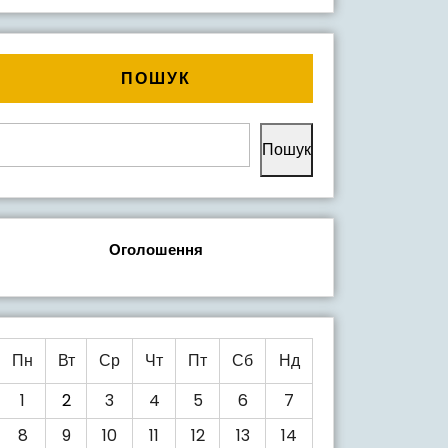
ПОШУК
В
КІВ
Пошук
Оголошення
Пн
Вт
Ср
Чт
Пт
Сб
Нд
1
2
3
4
5
6
7
8
9
10
11
12
13
14