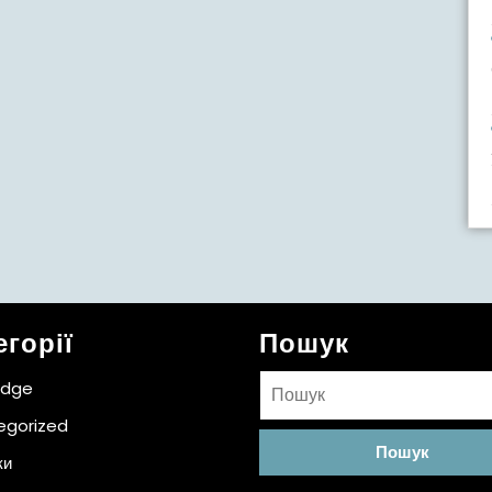
егорії
Пошук
Пошук:
idge
egorized
ки