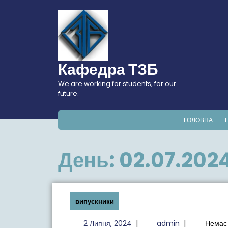
Перейти
до
вмісту
Кафедра ТЗБ
We are working for students, for our
future.
ГОЛОВНА
День:
02.07.202
випускники
2
admin
2 Липня, 2024
|
admin
|
Немає 