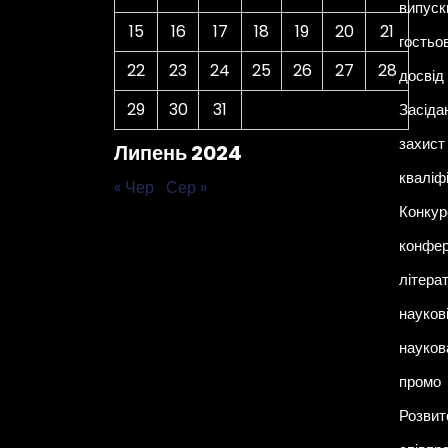
випуск
15
16
17
18
19
20
21
гостьо
22
23
24
25
26
27
28
досвід
29
30
31
Засіда
захист 
Липень 2024
кваліф
« Чер
Сер »
Конкур
конфер
літера
наукові
науков
промо
Розвит