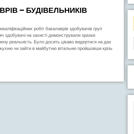
ЗАХИСТИ
ВРІВ – БУДІВЕЛЬНИКІВ
РОБІТ
БАКАЛАВРІ
–
річ здобувачі на захисті демонстрували зразки
нену реальність. Було досить цікаво видертися на дах
БУДІВЕЛЬНИ
 кухню чи зайти в майбутню вітальню пройшовши крізь