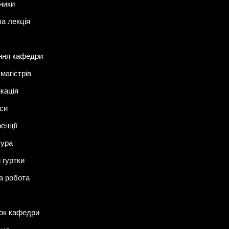
ники
ва лекція
ння кафедри
магістрів
ікація
си
енції
тура
 гуртки
а робота
ок кафедри