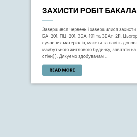
Липня,
ЗАХИСТИ РОБІТ БАКАЛА
2024
Завершився червень і завершилися захисти кваліфікаційних робіт бакалаврів здобувачів груп
БА-201, ПЦ-201, ЗБА-191 та ЗБАт-211. Цього
сучасних матеріалів, макети та навіть допов
майбутьного житлового будинку, завітати на
стіни)). Дякуємо здобувачам ...
READ
READ MORE
MORE