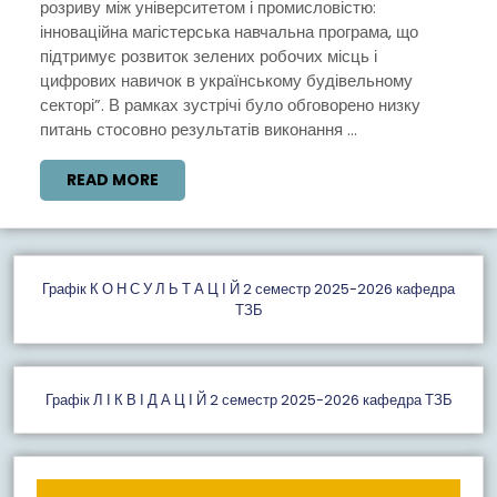
розриву між університетом і промисловістю:
THE
інноваційна магістерська навчальна програма, що
підтримує розвиток зелених робочих місць і
BRIDGE
цифрових навичок в українському будівельному
секторі”. В рамках зустрічі було обговорено низку
питань стосовно результатів виконання ...
READ
READ MORE
MORE
Графiк К О Н С У Л Ь Т А Ц І Й 2 семестр 2025-2026 кафедра
ТЗБ
Графік Л І К В І Д А Ц І Й 2 семестр 2025-2026 кафедра ТЗБ