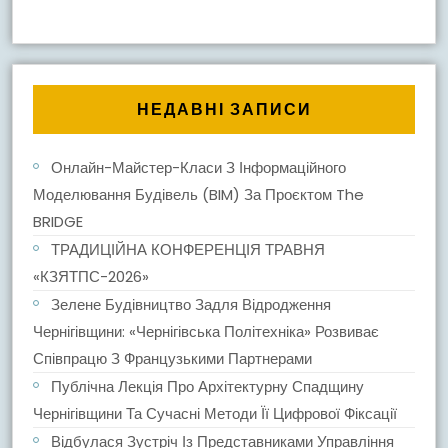
НЕДАВНІ ЗАПИСИ
Онлайн-Майстер-Класи З Інформаційного
Моделювання Будівель (BIM) За Проєктом The
BRIDGE
ТРАДИЦІЙНА КОНФЕРЕНЦІЯ ТРАВНЯ
«КЗЯТПС-2026»
Зелене Будівництво Задля Відродження
Чернігівщини: «Чернігівська Політехніка» Розвиває
Співпрацю З Французькими Партнерами
Публічна Лекція Про Архітектурну Спадщину
Чернігівщини Та Сучасні Методи Її Цифрової Фіксації
Відбулася Зустріч Із Представниками Управління