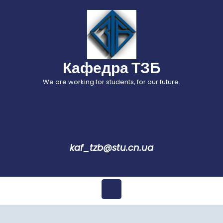
Перейти
до
вмісту
Кафедра ТЗБ
We are working for students, for our future.
kaf_tzb@stu.cn.ua
Відкрити