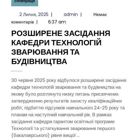
співпраця
2
admin
2 Липня, 2025
|
admin
|
Немає
Липня,
коментарів
|
6:37 am
2025
РОЗШИРЕНЕ ЗАСІДАННЯ
КАФЕДРИ ТЕХНОЛОГІЙ
ЗВАРЮВАННЯ ТА
РОЗШИРЕНЕ
БУДІВНИЦТВА
ЗАСІДАННЯ
КАФЕДРИ
30 червня 2025 року відбулося розширене засідання
кафедри технологій зварювання та будівництва на
ТЕХНОЛОГІЙ
якому було розглянуто низку питань присвячених
ЗВАРЮВАННЯ
затвердженню результатів захисту кваліфікаційних
ТА
робіт, підбиттю підсумків навчального 24-25 року та
планам на наступний навчальний рік. В рамках
БУДІВНИЦТВА
засідання кафедри гарантом освітньої програми
Технології та устаткування зварювання першого
(бакалаврського) рівня вищої ...