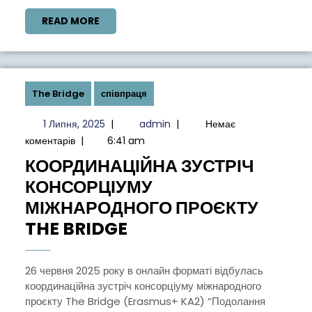
READ
READ MORE
MORE
The Bridge
співпраця
1
admin
1 Липня, 2025
|
admin
|
Немає
Липня,
коментарів
|
6:41 am
2025
КООРДИНАЦІЙНА ЗУСТРІЧ
КОНСОРЦІУМУ
МІЖНАРОДНОГО ПРОЄКТУ
КООРДИНАЦІЙНА
THE BRIDGE
ЗУСТРІЧ
КОНСОРЦІУМУ
26 червня 2025 року в онлайн форматі відбулась
координаційна зустріч консорціуму міжнародного
МІЖНАРОДНОГО
проєкту The Bridge (Erasmus+ KA2) “Подолання
ПРОЄКТУ