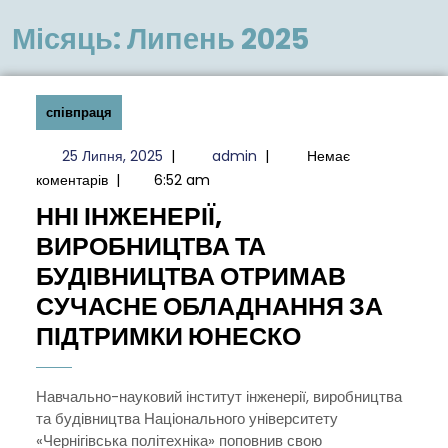
меню
Місяць:
Липень 2025
співпраця
25
admin
25 Липня, 2025
|
admin
|
Немає
Липня,
коментарів
|
6:52 am
2025
ННІ ІНЖЕНЕРІЇ,
ВИРОБНИЦТВА ТА
БУДІВНИЦТВА ОТРИМАВ
СУЧАСНЕ ОБЛАДНАННЯ ЗА
ННІ
ПІДТРИМКИ ЮНЕСКО
ІНЖЕНЕРІЇ,
ВИРОБНИЦ
Навчально-науковий інститут інженерії, виробництва
та будівництва Національного університету
ТА
«Чернігівська політехніка» поповнив свою