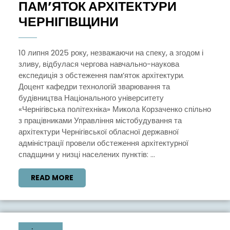
ПАМ’ЯТОК АРХІТЕКТУРИ
НАВЧАЛЬНО-
ЧЕРНІГІВЩИНИ
НАУКОВА
ЕКСПЕДИЦІЯ
10 липня 2025 року, незважаючи на спеку, а згодом і
зливу, відбулася чергова навчально-наукова
З
експедиція з обстеження пам’яток архітектури.
ОБСТЕЖЕННЯ
Доцент кафедри технологій зварювання та
ПАМ’ЯТОК
будівництва Національного університету
«Чернігівська політехніка» Микола Корзаченко спільно
АРХІТЕКТУРИ
з працівниками Управління містобудування та
ЧЕРНІГІВЩИНИ
архітектури Чернігівської обласної державної
адміністрації провели обстеження архітектурної
спадщини у низці населених пунктів: ...
READ
READ MORE
MORE