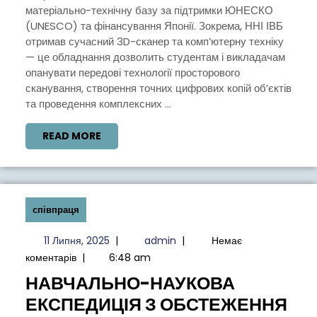
БУДІВНИЦТ
матеріально-технічну базу за підтримки ЮНЕСКО
ОТРИМАВ
(UNESCO) та фінансування Японії. Зокрема, ННІ ІВБ
отримав сучасний 3D-сканер та комп’ютерну техніку
СУЧАСНЕ
— це обладнання дозволить студентам і викладачам
ОБЛАДНАН
опанувати передові технології просторового
ЗА
сканування, створення точних цифрових копій об’єктів
та проведення комплексних ...
ПІДТРИМКИ
ЮНЕСКО
READ
READ MORE
MORE
співпраця
11
admin
11 Липня, 2025
|
admin
|
Немає
Липня,
коментарів
|
6:48 am
2025
НАВЧАЛЬНО-НАУКОВА
ЕКСПЕДИЦІЯ З ОБСТЕЖЕННЯ