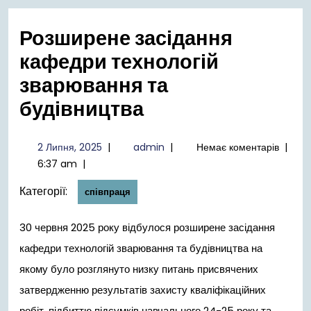
меню
Розширене засідання
кафедри технологій
зварювання та
будівництва
2
admin
2 Липня, 2025
|
admin
|
Немає коментарів
|
Липня,
6:37 am
|
2025
Категорії:
співпраця
30 червня 2025 року відбулося розширене засідання
кафедри технологій зварювання та будівництва на
якому було розглянуто низку питань присвячених
затвердженню результатів захисту кваліфікаційних
робіт, підбиттю підсумків навчального 24-25 року та