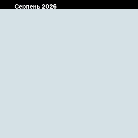
Серпень 2026
« Чер
Категорії
The Bridge
Uncategorized
Відзнаки
випускники
гостьова лекція
досвід
Засідання кафедри
захист магістрів
кваліфікація