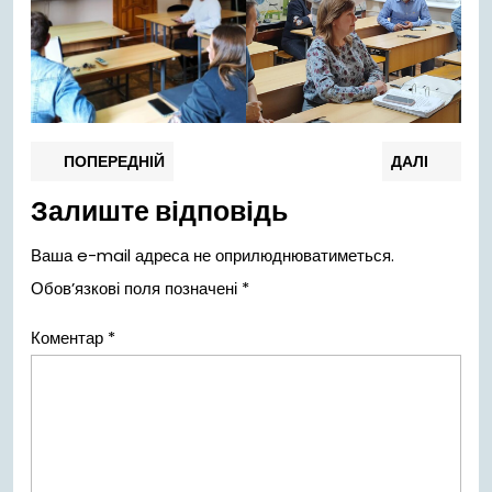
Навігація
Попередній
Нас
ПОПЕРЕДНІЙ
ДАЛІ
запис:
запи
записів
Залиште відповідь
Ваша e-mail адреса не оприлюднюватиметься.
Обов’язкові поля позначені
*
Коментар
*