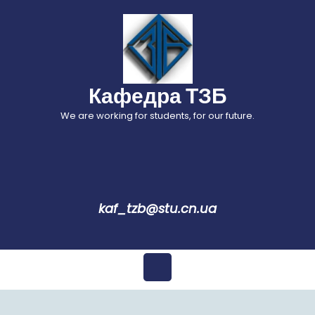
Перейти
до
вмісту
Кафедра ТЗБ
We are working for students, for our future.
kaf_tzb@stu.cn.ua
Відкрити