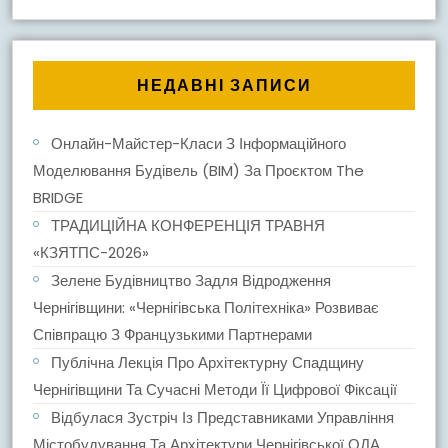
НЕДАВНІ ЗАПИСИ
Онлайн-Майстер-Класи З Інформаційного
Моделювання Будівель (BIM) За Проєктом The
BRIDGE
ТРАДИЦІЙНА КОНФЕРЕНЦІЯ ТРАВНЯ
«КЗЯТПС-2026»
Зелене Будівництво Задля Відродження
Чернігівщини: «Чернігівська Політехніка» Розвиває
Співпрацю З Французькими Партнерами
Публічна Лекція Про Архітектурну Спадщину
Чернігівщини Та Сучасні Методи Її Цифрової Фіксації
Відбулася Зустріч Із Представниками Управління
Містобудування Та Архітектури Чернігівської ОДА