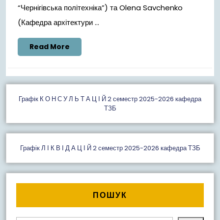
“Чернігівська політехніка”) та Olena Savchenko
(Кафедра архітектури ...
Read
Read More
More
Графiк К О Н С У Л Ь Т А Ц І Й 2 семестр 2025-2026 кафедра
ТЗБ
Графік Л І К В І Д А Ц І Й 2 семестр 2025-2026 кафедра ТЗБ
ПОШУК