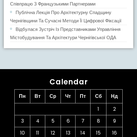
Співпрацю З Французькими Партнерами
Публічна Лекція Про Архітектурну Спадщину
Чернігівщини Та Сучасні Методи Її Цифрової Фіксації
Відбулася Зустріч Із Представниками Управління
Містобудування Та Архітектури Чернігівської ОДА
Calendar
Пн
Вт
Ср
Чт
Пт
Сб
Нд
1
2
3
4
5
6
7
8
9
10
11
12
13
14
15
16