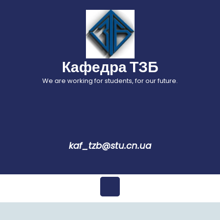
Перейти
до
вмісту
Кафедра ТЗБ
We are working for students, for our future.
kaf_tzb@stu.cn.ua
Відкрити