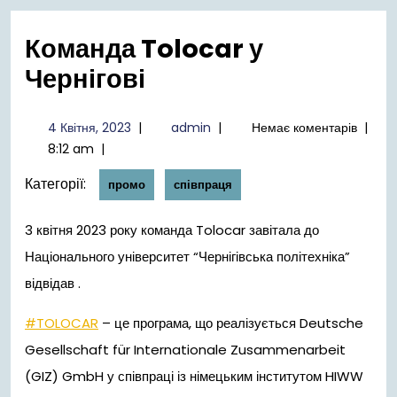
меню
Команда Tolocar у
Чернігові
4
admin
4 Квітня, 2023
|
admin
|
Немає коментарів
|
Квітня,
8:12 am
|
2023
Категорії:
промо
співпраця
3 квітня 2023 року команда Tolocar завітала до
Національного університет “Чернігівська політехніка”
відвідав .
#TOLOCAR
– це програма, що реалізується Deutsche
Gesellschaft für
Internationale Zusammenarbeit
(GIZ) GmbH у співпраці із німецьким інститутом HIWW