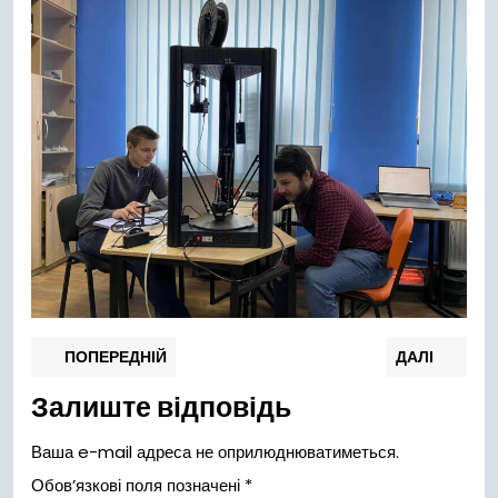
Навігація
Попередній
Нас
ПОПЕРЕДНІЙ
ДАЛІ
запис:
запи
записів
Залиште відповідь
Ваша e-mail адреса не оприлюднюватиметься.
Обов’язкові поля позначені
*