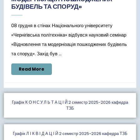
БУДІВЕЛЬ ТА СПОРУД»
08 грудня в стінах Національного університету
«Чернігівська політехніка» відбувся науковий семінар
«Відновлення та модернізація пошкоджених будівель
та споруд». Захід був ...
Read
Read More
More
Графiк К О Н С У Л Ь Т А Ц І Й 2 семестр 2025-2026 кафедра
ТЗБ
Графік Л І К В І Д А Ц І Й 2 семестр 2025-2026 кафедра ТЗБ