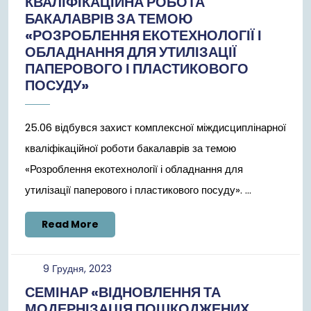
КВАЛІФІКАЦІЙНА РОБОТА
БАКАЛАВРІВ ЗА ТЕМОЮ
«РОЗРОБЛЕННЯ ЕКОТЕХНОЛОГІЇ І
ОБЛАДНАННЯ ДЛЯ УТИЛІЗАЦІЇ
ПАПЕРОВОГО І ПЛАСТИКОВОГО
ПОСУДУ»
25.06 відбувся захист комплексної міждисциплінарної
кваліфікаційної роботи бакалаврів за темою
«Розроблення екотехнології і обладнання для
утилізації паперового і пластикового посуду». ...
Read
Read More
More
9
9 Грудня, 2023
Грудня,
СЕМІНАР «ВІДНОВЛЕННЯ ТА
2023
МОДЕРНІЗАЦІЯ ПОШКОДЖЕНИХ