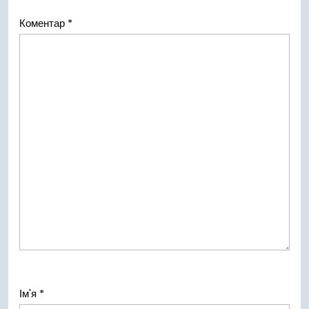
Коментар
*
Ім'я
*