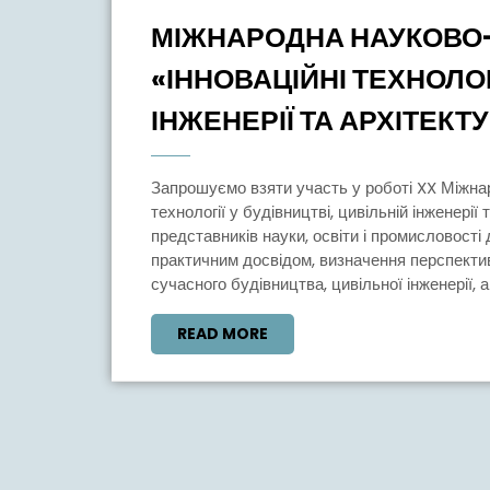
Вересня,
МІЖНАРОДНА НАУКОВО
2025
«ІННОВАЦІЙНІ ТЕХНОЛОГ
ІНЖЕНЕРІЇ ТА АРХІТЕКТУ
Запрошуємо взяти участь у роботі XX Міжнародної науково-практичної конференції «Інноваційні
технології у будівництві, цивільній інженерії
представників науки, освіти і промисловост
практичним досвідом, визначення перспекти
сучасного будівництва, цивільної інженерії, 
READ
READ MORE
MORE