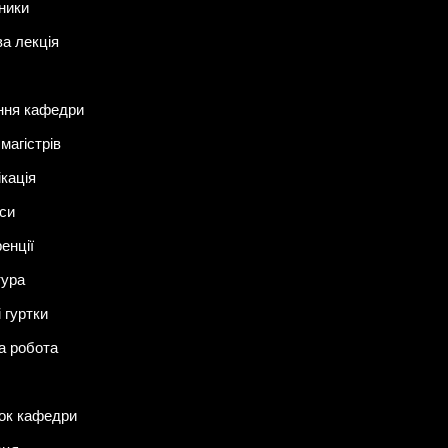
ники
ва лекція
ння кафедри
магістрів
ікація
си
енції
тура
 гуртки
а робота
ок кафедри