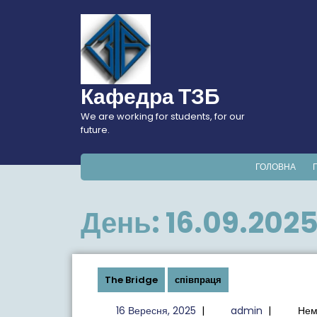
Перейти
до
вмісту
Кафедра ТЗБ
We are working for students, for our
future.
ГОЛОВНА
День:
16.09.202
The Bridge
співпраця
16
admin
16 Вересня, 2025
|
admin
|
Нем