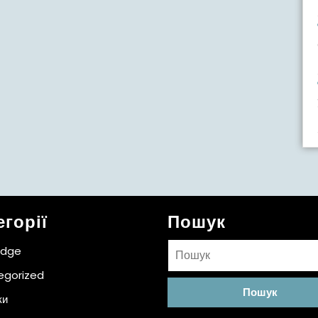
егорії
Пошук
Пошук:
idge
egorized
ки