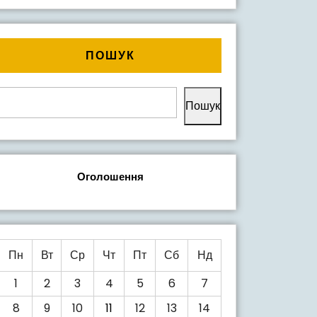
ПОШУК
Пошук
Оголошення
Пн
Вт
Ср
Чт
Пт
Сб
Нд
1
2
3
4
5
6
7
8
9
10
11
12
13
14