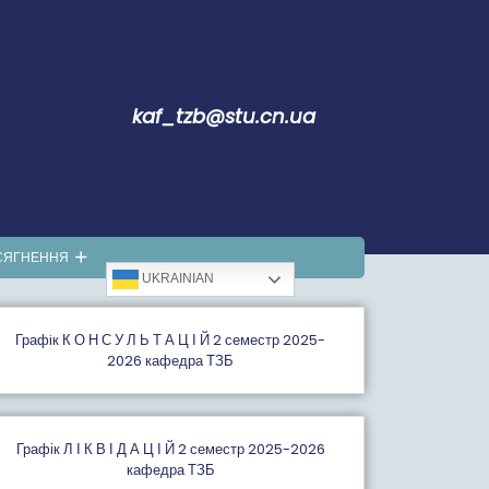
kaf_tzb@stu.cn.ua
СЯГНЕННЯ
UKRAINIAN
Графiк К О Н С У Л Ь Т А Ц І Й 2 семестр 2025-
2026 кафедра ТЗБ
Графік Л І К В І Д А Ц І Й 2 семестр 2025-2026
кафедра ТЗБ