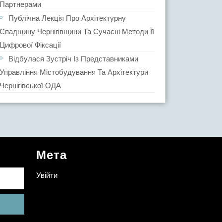
Партнерами
Публічна Лекція Про Архітектурну
Спадщину Чернігівщини Та Сучасні Методи Її
Цифрової Фіксації
Відбулася Зустріч Із Представниками
Управління Містобудування Та Архітектури
Чернігівської ОДА
Мета
Увійти