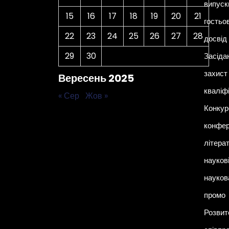
випуск
15
16
17
18
19
20
21
гостьо
22
23
24
25
26
27
28
досвід
29
30
Засіда
захист 
Вересень 2025
кваліф
« Сер
Жов »
Конкур
конфер
літера
наукові
науков
промо
Розвит