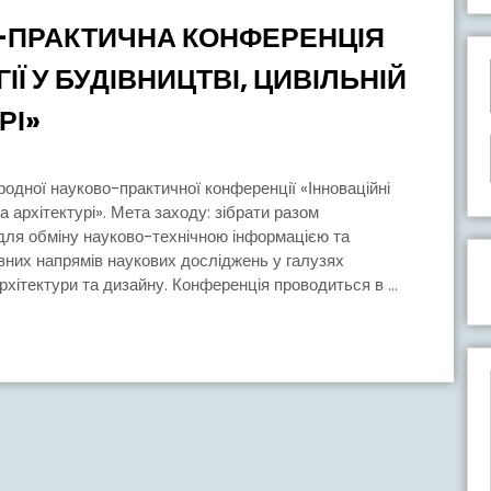
-ПРАКТИЧНА КОНФЕРЕНЦІЯ
ІЇ У БУДІВНИЦТВІ, ЦИВІЛЬНІЙ
МІЖНАРОДНА
РІ»
НАУКОВО-
ПРАКТИЧНА
КОНФЕРЕНЦІЯ
 та архітектурі». Мета заходу: зібрати разом
і для обміну науково-технічною інформацією та
«ІННОВАЦІЙНІ
вних напрямів наукових досліджень у галузях
ТЕХНОЛОГІЇ
архітектури та дизайну. Конференція проводиться в ...
У
БУДІВНИЦТВІ,
ЦИВІЛЬНІЙ
ІНЖЕНЕРІЇ
ТА
АРХІТЕКТУРІ»