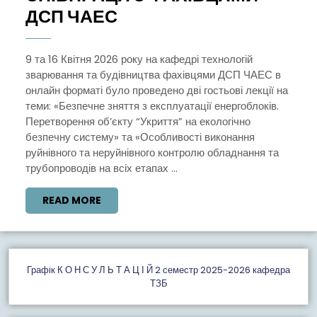
СПІВПРАЦЯ
ДСП ЧАЕС
З
ФАХІВЦЯМИ
9 та 16 Квітня 2026 року на кафедрі технологій
зварювання та будівництва фахівцями ДСП ЧАЕС в
ДСП
онлайн форматі було проведено дві гостьові лекції на
ЧАЕС
теми: «Безпечне зняття з експлуатації енергоблоків.
Перетворення об’єкту “Укриття” на екологічно
безпечну систему» та «Особливості виконання
руйнівного та неруйнівного контролю обладнання та
трубопроводів на всіх етапах ...
READ
READ MORE
MORE
Графiк К О Н С У Л Ь Т А Ц І Й 2 семестр 2025-2026 кафедра
ТЗБ