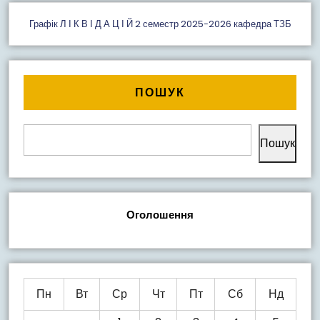
Графік Л І К В І Д А Ц І Й 2 семестр 2025-2026 кафедра ТЗБ
ПОШУК
Пошук
Оголошення
Пн
Вт
Ср
Чт
Пт
Сб
Нд