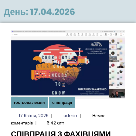
меню
День:
17.04.2026
гостьова лекція
співпраця
17
admin
17 Квітня, 2026
|
admin
|
Немає
Квітня,
коментарів
|
6:42 am
2026
СПІВПРАЦЯ З ФАХІВЦЯМИ