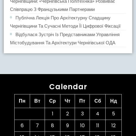
Чернігівщини: «Чернігівська Політехніка» Розвиває
Співпрацю З Французькими Партнерами
Публічна Лекція Про Архітектурну Спадщину
Чернігівщини Та Сучасні Методи Її Цифрової Фіксації
Відбулася Зустріч Із Представниками Управління
Містобудування Та Архітектури Чернігівської ОДА
Calendar
Пн
Вт
Ср
Чт
Пт
Сб
Нд
1
2
3
4
5
6
7
8
9
10
11
12