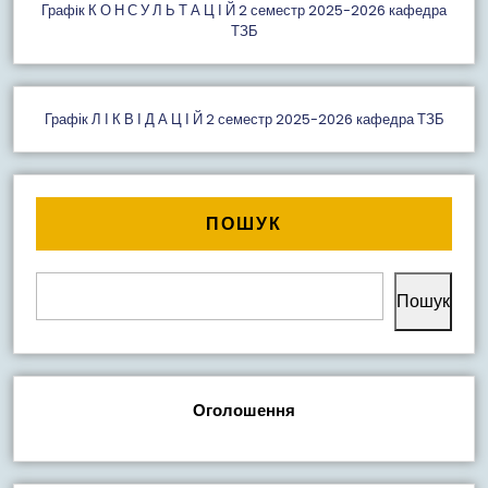
Графiк К О Н С У Л Ь Т А Ц І Й 2 семестр 2025-2026 кафедра
ТЗБ
Графік Л І К В І Д А Ц І Й 2 семестр 2025-2026 кафедра ТЗБ
ПОШУК
Пошук
Оголошення