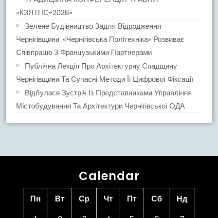
«КЗЯТПС-2026»
Зелене Будівництво Задля Відродження
Чернігівщини: «Чернігівська Політехніка» Розвиває
Співпрацю З Французькими Партнерами
Публічна Лекція Про Архітектурну Спадщину
Чернігівщини Та Сучасні Методи Її Цифрової Фіксації
Відбулася Зустріч Із Представниками Управління
Містобудування Та Архітектури Чернігівської ОДА
Calendar
Пн
Вт
Ср
Чт
Пт
Сб
Нд