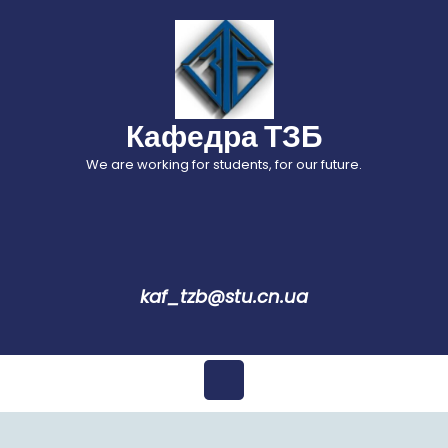
Перейти
до
вмісту
Кафедра ТЗБ
We are working for students, for our future.
kaf_tzb@stu.cn.ua
Відкрити