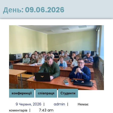
меню
День:
09.06.2026
конференції
співпраця
Студенти
9
admin
9 Червня, 2026
|
admin
|
Немає
Червня,
коментарів
|
7:43 am