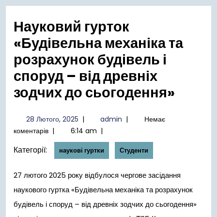
меню
Науковий гурток
«Будівельна механіка та
розрахунок будівель і
споруд – від древніх
зодчих до сьогодення»
28
admin
28 Лютого, 2025
|
admin
|
Немає
Лютого,
коментарів
|
6:14 am
|
2025
Категорії:
наукові гуртки
Студенти
27 лютого 2025 року відбулося чергове засідання
наукового гуртка «Будівельна механіка та розрахунок
будівель і споруд – від древніх зодчих до сьогодення»