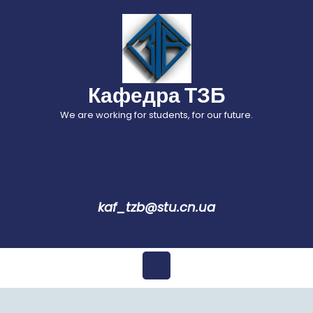
Перейти
до
вмісту
Кафедра ТЗБ
We are working for students, for our future.
kaf_tzb@stu.cn.ua
Відкрити