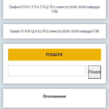
Графiк К О Н С У Л Ь Т А Ц І Й 2 семестр 2025-2026 кафедра
ТЗБ
Графік Л І К В І Д А Ц І Й 2 семестр 2025-2026 кафедра ТЗБ
ПОШУК
Пошук
Оголошення