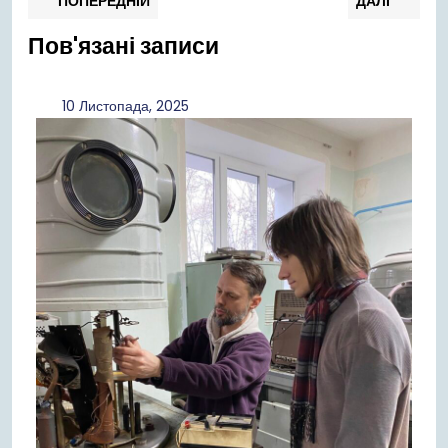
Навігація
ПОПЕРЕДНІЙ
ДАЛІ
запис:
запи
записів
Пов'язані записи
10
10 Листопада, 2025
Листопада,
2025