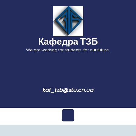
Перейти
до
вмісту
Кафедра ТЗБ
We are working for students, for our future.
kaf_tzb@stu.cn.ua
Відкрити