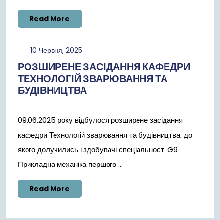
Read
Read More
More
10
10 Червня, 2025
Червня,
РОЗШИРЕНЕ ЗАСІДАННЯ КАФЕДРИ
2025
ТЕХНОЛОГІЙ ЗВАРЮВАННЯ ТА
БУДІВНИЦТВА
09.06.2025 року відбулося розширене засідання
кафедри Технологій зварювання та будівництва, до
якого долучились і здобувачі спеціальності G9
Прикладна механіка першого ...
Read
Read More
More