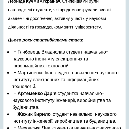
Леоніда Кучми «Україна»
. Стипендіями були
нагороджені студенти, які продемонстрували високі
академічні досягнення, активну участь у науковій
діяльності та громадському житті університету.
Цього року стипендіатами стали:
– Глибовець Владислав студент навчально-
наукового інституту електронних та
інформаційних технологій.
– Мартиненко Іван студент навчально-наукового
інституту електронних та інформаційних
технологій.
–
Артеменко Дарʼя
студентка навчально-
наукового інституту інженерії, виробництва та
будівництва.
–
Жежик Кирило
, студент навчально-наукового
інституту інженерії, виробництва та будівництва.
– Меховська Яна, студентка навчально-наукового