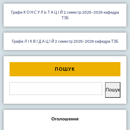
Графiк К О Н С У Л Ь Т А Ц І Й 2 семестр 2025-2026 кафедра
ТЗБ
Графік Л І К В І Д А Ц І Й 2 семестр 2025-2026 кафедра ТЗБ
ПОШУК
Пошук
Оголошення