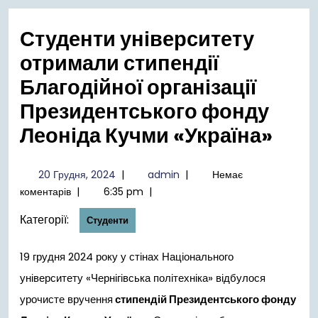
меню
Студенти університету
отримали стипендії
Благодійної організації
Президентського фонду
Леоніда Кучми «Україна»
20
admin
20 Грудня, 2024
|
admin
|
Немає
Грудня,
коментарів
|
6:35 pm
|
2024
Категорії:
Студенти
19 грудня 2024 року у стінах Національного
університету «Чернігівська політехніка» відбулося
урочисте вручення
стипендій Президентського фонду