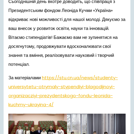
Сьогоднішній день вкотре доводить, що співпраця з
Президентським фондом Леоніда Кучми «Україна»
відкриває нові можливості для нашої молоді. Дякуємо за
ваш внесок у розвиток освіти, науки та інновацій.
Вітаємо стипендіатів! Бажаємо вам не зупинятися на
досягнутому, продовжувати вдосконалювати свої
знання та вміння, реалізовувати науковий і творчий
потенціал.
За матеріалами
https://stu.cn.ua/news/studenty-
universytetu-otrymaly-stypendiyi-blagodijnoyi-
organizacziyi-prezydentskogo-fondu-leonida-
kuchmy-ukrayina-4/