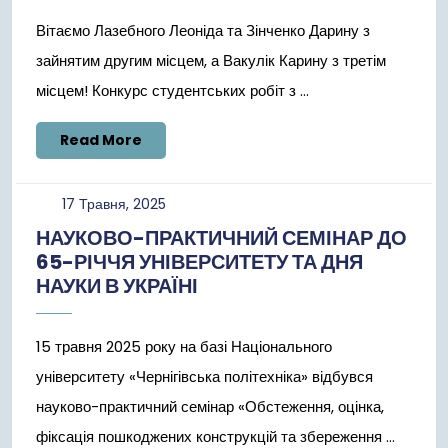
Вітаємо Лазебного Леоніда та Зінченко Дарину з
зайнятим другим місцем, а Вакулік Карину з третім
місцем! Конкурс студентських робіт з ...
Read
Read More
More
17
17 Травня, 2025
Травня,
НАУКОВО-ПРАКТИЧНИЙ СЕМІНАР ДО
2025
65-РІЧЧЯ УНІВЕРСИТЕТУ ТА ДНЯ
НАУКИ В УКРАЇНІ
15 травня 2025 року на базі Національного
університету «Чернігівська політехніка» відбувся
науково-практичний семінар «Обстеження, оцінка,
фіксація пошкоджених конструкцій та збереження ...