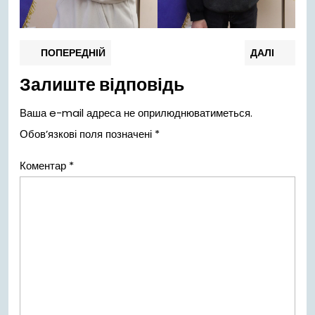
Навігація
Попередній
Нас
ПОПЕРЕДНІЙ
ДАЛІ
запис:
запи
записів
Залиште відповідь
Ваша e-mail адреса не оприлюднюватиметься.
Обов’язкові поля позначені
*
Коментар
*