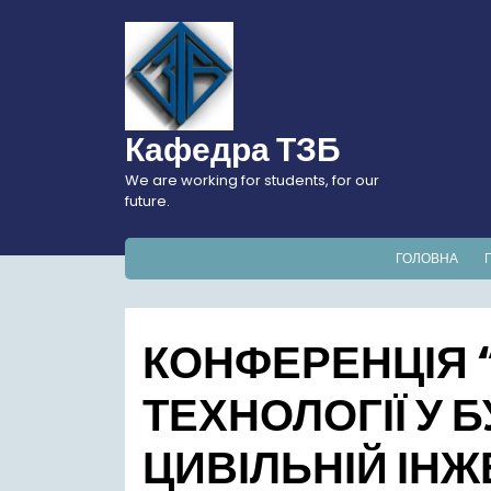
Перейти
до
вмісту
Кафедра ТЗБ
We are working for students, for our
future.
ГОЛОВНА
КОНФЕРЕНЦІЯ 
ТЕХНОЛОГІЇ У Б
ЦИВІЛЬНІЙ ІНЖЕ