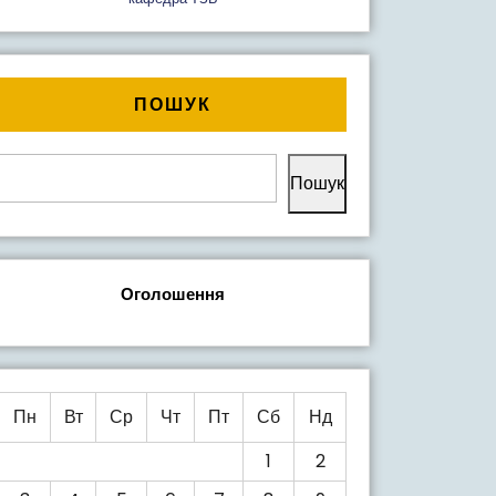
ПОШУК
Пошук
Оголошення
ий
Пн
Вт
Ср
Чт
Пт
Сб
Нд
1
2