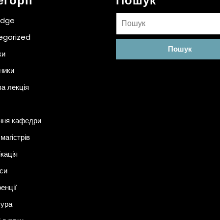
егорії
Пошук
Пошук:
idge
egorized
ки
ники
ва лекція
ння кафедри
магістрів
ікація
си
енції
тура