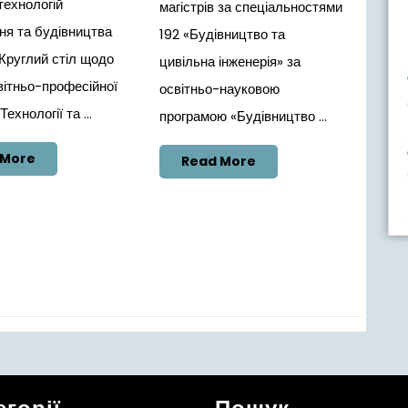
технологій
магістрів за спеціальностями
ня та будівництва
192 «Будівництво та
Круглий стіл щодо
цивільна інженерія» за
вітньо-професійної
освітньо-науковою
ехнології та ...
програмою «Будівництво ...
Read
 More
Read
Read More
More
More