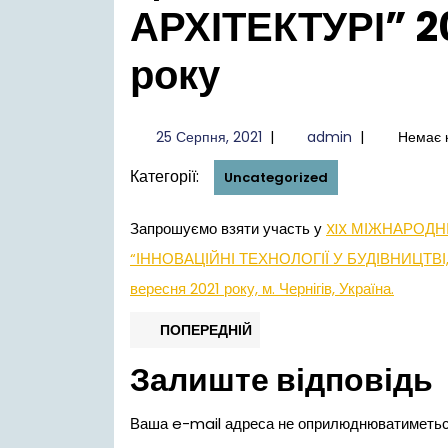
АРХІТЕКТУРІ” 2
року
25
admin
25 Серпня, 2021
|
admin
|
Немає 
Серпня,
Категорії:
2021
Uncategorized
Запрошуємо взяти участь у
XIX МІЖНАРОДН
“ІННОВАЦІЙНІ ТЕХНОЛОГІЇ У БУДІВНИЦТВІ, 
вересня 2021 року, м. Чернігів, Україна.
Навігація
Попередній
ПОПЕРЕДНІЙ
запис:
записів
Залиште відповідь
Ваша e-mail адреса не оприлюднюватиметьс