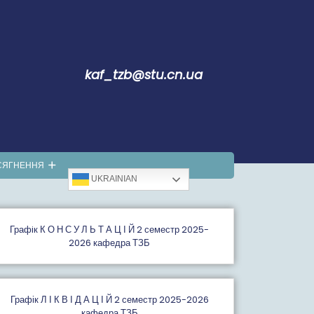
kaf_tzb@stu.cn.ua
СЯГНЕННЯ
UKRAINIAN
Графiк К О Н С У Л Ь Т А Ц І Й 2 семестр 2025-
2026 кафедра ТЗБ
Графік Л І К В І Д А Ц І Й 2 семестр 2025-2026
кафедра ТЗБ