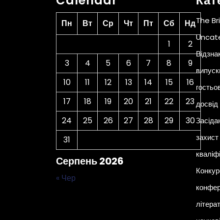
Calendar
Кат
The Br
Пн
Вт
Ср
Чт
Пт
Сб
Нд
Uncat
1
2
Відзна
3
4
5
6
7
8
9
випуск
10
11
12
13
14
15
16
гостьо
17
18
19
20
21
22
23
досвід
24
25
26
27
28
29
30
Засіда
захист 
31
кваліф
Серпень 2026
Конкур
« Чер
конфер
літера