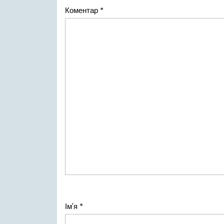
Коментар
*
Ім'я
*