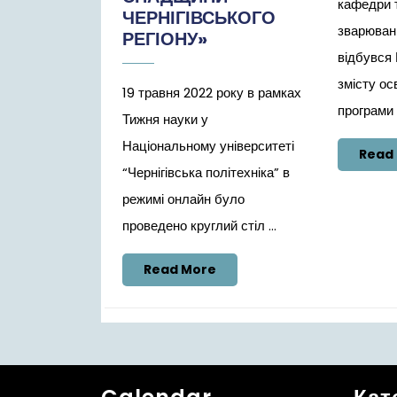
кафедри 
ЧЕРНІГІВСЬКОГО
зварюван
РЕГІОНУ»
відбувся 
змісту ос
19 травня 2022 року в рамках
програми Т
Тижня науки у
Національному університеті
Read
“Чернігівська політехніка” в
режимі онлайн було
проведено круглий стіл ...
Read
Read More
More