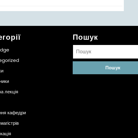
егорії
Пошук
Пошук:
idge
egorized
ки
ники
ва лекція
ння кафедри
магістрів
ікація