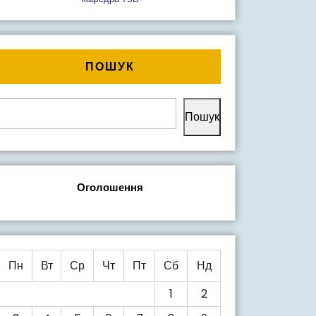
ПОШУК
Пошук
Оголошення
Пн
Вт
Ср
Чт
Пт
Сб
Нд
1
2