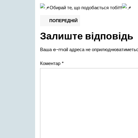
Обирай те, що подобається тобі!!!
Навігація
Попередній
ПОПЕРЕДНІЙ
запис:
записів
Залиште відповідь
Ваша e-mail адреса не оприлюднюватиметьс
Коментар
*