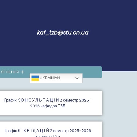
kaf_tzb@stu.cn.ua
СЯГНЕННЯ
UKRAINIAN
Графiк К О Н С У Л Ь Т А Ц І Й 2 семестр 2025-
2026 кафедра ТЗБ
Графік Л І К В І Д А Ц І Й 2 семестр 2025-2026
кафедра ТЗБ