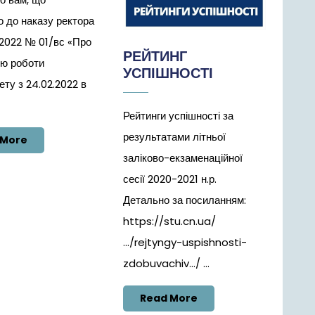
о до наказу ректора
.2022 № 01/вс «Про
РЕЙТИНГ
ію роботи
УСПІШНОСТІ
ету з 24.02.2022 в
Рейтинги успішності за
результатами літньої
Read
 More
More
заліково-екзаменаційної
сесії 2020-2021 н.р.
Детально за посиланням:
https://stu.cn.ua/
…/rejtyngy-uspishnosti-
zdobuvachiv…/ ...
Read
Read More
More