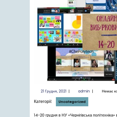
21
admin
21 Грудня, 2021
|
admin
|
Немає к
Грудня,
Категорії:
2021
Uncategorized
14-20 грудня в НУ «Чернігівська політехніка