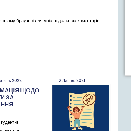
 в цьому браузері для моїх подальших коментарів.
30
2
резня, 2022
2 Липня, 2021
Березня,
Липня,
МАЦІЯ ЩОДО
2022
2021
И ЗА
АННЯ
студенти!
о вам, що