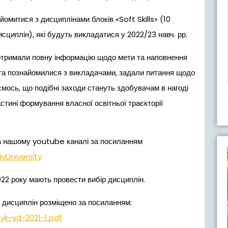
йомитися з дисциплінами блоків «Soft Skills» (10
сциплін), які будуть викладатися у 2022/23 навч. рр.
 отримали повну інформацію щодо мети та наповнення
, та познайомилися з викладачами, задали питання щодо
ємось, що подібні заходи стануть здобувачам в нагоді
стині формування власної освітньої траєкторії
на нашому youtube каналі за посиланням
vUniversity
022 року мають провести вибір дисциплін.
х дисциплін розміщено за посиланням:
nyk-vd-2021-1.pdf