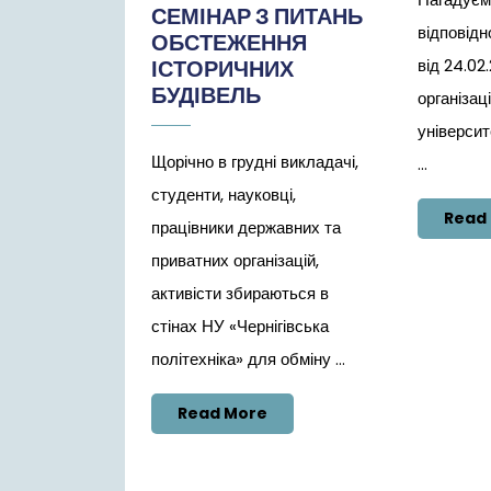
СЕМІНАР З ПИТАНЬ
відповідн
ОБСТЕЖЕННЯ
ІСТОРИЧНИХ
від 24.02
БУДІВЕЛЬ
організац
університ
Щорічно в грудні викладачі,
...
студенти, науковці,
Read
працівники державних та
приватних організацій,
активісти збираються в
стінах НУ «Чернігівська
політехніка» для обміну ...
Read
Read More
More