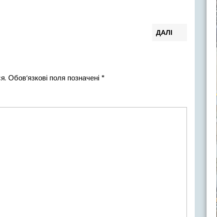
Наступн
ДАЛІ
запис:
я.
Обов’язкові поля позначені
*