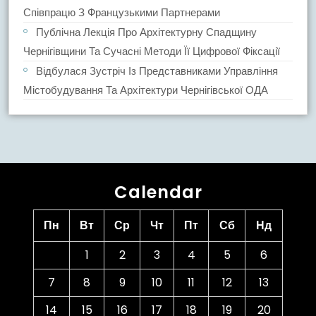
Співпрацю З Французькими Партнерами
Публічна Лекція Про Архітектурну Спадщину
Чернігівщини Та Сучасні Методи Її Цифрової Фіксації
Відбулася Зустріч Із Представниками Управління
Містобудування Та Архітектури Чернігівської ОДА
Calendar
Пн
Вт
Ср
Чт
Пт
Сб
Нд
1
2
3
4
5
6
7
8
9
10
11
12
13
14
15
16
17
18
19
20