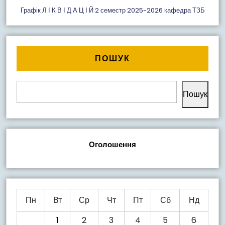
Графік Л І К В І Д А Ц І Й 2 семестр 2025-2026 кафедра ТЗБ
ПОШУК
Пошук
Оголошення
Пн
Вт
Ср
Чт
Пт
Сб
Нд
1
2
3
4
5
6