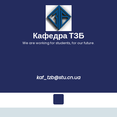
Перейти
до
вмісту
Кафедра ТЗБ
We are working for students, for our future.
kaf_tzb@stu.cn.ua
Відкрити