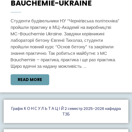
ПРАКТИКА
BAUCHEMIE-UKRAINE
СТУДЕНТІ
В
Студенти будівельники НУ “Чернігівська політехніка”
пройшли практику в МЦ-Академії на виробництві
MC
MC-Bauchemie Ukraine. Завдяки керівникині
BAUCHEMI
лабораторії бетону Євгенії Тихолаз, студенти
UKRAINE
пройшли повний курс “Основ бетону” та закріпили
знання практично. Так робиться майбутнє з MC
Bauchemie – практика, практика і ще раз практика.
Щиро вдячні за надану можливість. ...
READ
READ MORE
MORE
Графiк К О Н С У Л Ь Т А Ц І Й 2 семестр 2025-2026 кафедра
ТЗБ