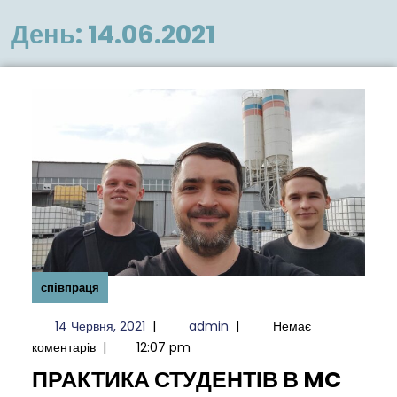
меню
День:
14.06.2021
співпраця
14
admin
14 Червня, 2021
|
admin
|
Немає
Червня,
коментарів
|
12:07 pm
2021
ПРАКТИКА СТУДЕНТІВ В MC