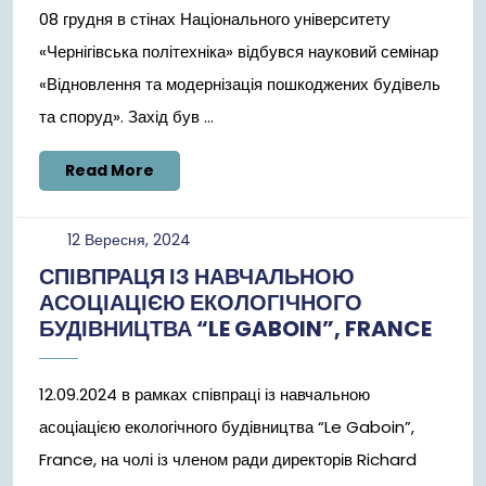
08 грудня в стінах Національного університету
«Чернігівська політехніка» відбувся науковий семінар
«Відновлення та модернізація пошкоджених будівель
та споруд». Захід був ...
Read
Read More
More
12
12 Вересня, 2024
Вересня,
СПІВПРАЦЯ ІЗ НАВЧАЛЬНОЮ
2024
АСОЦІАЦІЄЮ ЕКОЛОГІЧНОГО
БУДІВНИЦТВА “LE GABOIN”, FRANCE
12.09.2024 в рамках співпраці із навчальною
асоціацією екологічного будівництва “Le Gaboin”,
France, на чолі із членом ради директорів Richard