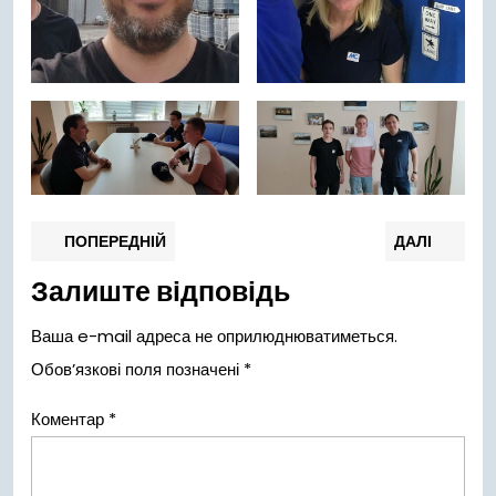
Навігація
Попередній
Нас
ПОПЕРЕДНІЙ
ДАЛІ
запис:
запи
записів
Залиште відповідь
Ваша e-mail адреса не оприлюднюватиметься.
Обов’язкові поля позначені
*
Коментар
*