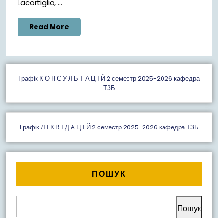
Lacortiglia, ...
Read
Read More
More
Графiк К О Н С У Л Ь Т А Ц І Й 2 семестр 2025-2026 кафедра
ТЗБ
Графік Л І К В І Д А Ц І Й 2 семестр 2025-2026 кафедра ТЗБ
ПОШУК
Пошук