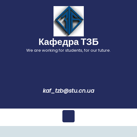
Перейти
до
вмісту
Кафедра ТЗБ
We are working for students, for our future.
kaf_tzb@stu.cn.ua
Відкрити