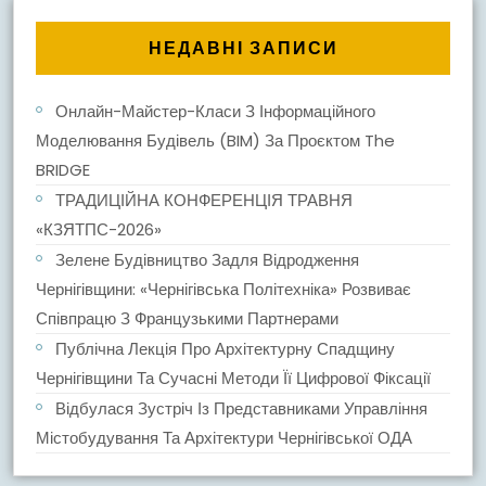
НЕДАВНІ ЗАПИСИ
Онлайн-Майстер-Класи З Інформаційного
Моделювання Будівель (BIM) За Проєктом The
BRIDGE
ТРАДИЦІЙНА КОНФЕРЕНЦІЯ ТРАВНЯ
«КЗЯТПС-2026»
Зелене Будівництво Задля Відродження
Чернігівщини: «Чернігівська Політехніка» Розвиває
Співпрацю З Французькими Партнерами
Публічна Лекція Про Архітектурну Спадщину
Чернігівщини Та Сучасні Методи Її Цифрової Фіксації
Відбулася Зустріч Із Представниками Управління
Містобудування Та Архітектури Чернігівської ОДА