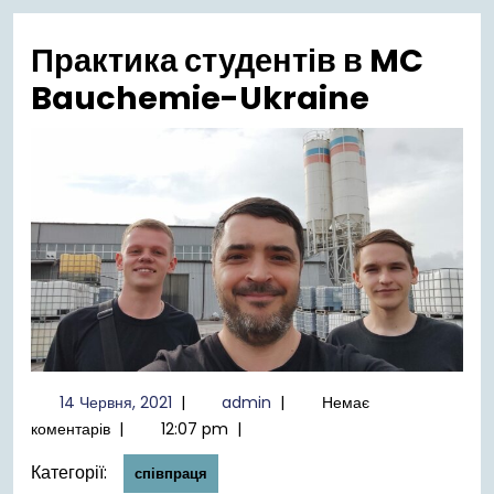
меню
Практика студентів в MC
Bauchemie-Ukraine
14
admin
14 Червня, 2021
|
admin
|
Немає
Червня,
коментарів
|
12:07 pm
|
2021
Категорії:
співпраця