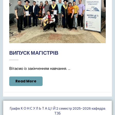
ВИПУСК МАГІСТРІВ
Вітаємо із закінченням навчання. ...
Read
Read More
More
Графiк К О Н С У Л Ь Т А Ц І Й 2 семестр 2025-2026 кафедра
ТЗБ