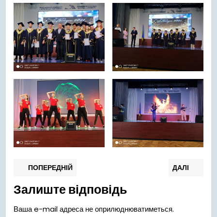
Навігація
Попередній
Нас
ПОПЕРЕДНІЙ
ДАЛІ
запис:
запи
записів
Залиште відповідь
Ваша e-mail адреса не оприлюднюватиметься.