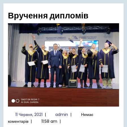
меню
Вручення дипломів
11
admin
11 Червня, 2021
|
admin
|
Немає
Червня,
коментарів
|
11:58 am
|
2021