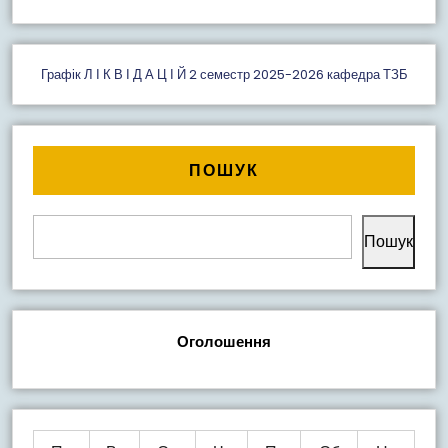
Графік Л І К В І Д А Ц І Й 2 семестр 2025-2026 кафедра ТЗБ
ПОШУК
Пошук
Оголошення