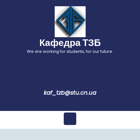
Перейти
до
вмісту
Кафедра ТЗБ
We are working for students, for our future.
kaf_tzb@stu.cn.ua
Відкрити