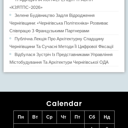
«КЗЯТПС-2026»
Зелене Будівництво Задля Відродження
Чернігівщини: «Чернігівська Політехніка» Розвиває
Співпрацю З Французькими Партнерами
Публічна Лекція Про Архітектурну Спадщину
Чернігівщини Та Сучасні Методи Її Цифрової Фіксації
Відбулася Зустріч Із Представниками Управління
Містобудування Та Архітектури Чернігівської ОДА
Calendar
Пн
Вт
Ср
Чт
Пт
Сб
Нд