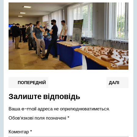
Навігація
Попередній
Нас
ПОПЕРЕДНІЙ
ДАЛІ
запис:
запи
записів
Залиште відповідь
Ваша e-mail адреса не оприлюднюватиметься.
Обов’язкові поля позначені
*
Коментар
*