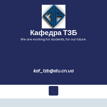
Перейти
до
вмісту
Кафедра ТЗБ
We are working for students, for our future.
kaf_tzb@stu.cn.ua
Відкрити