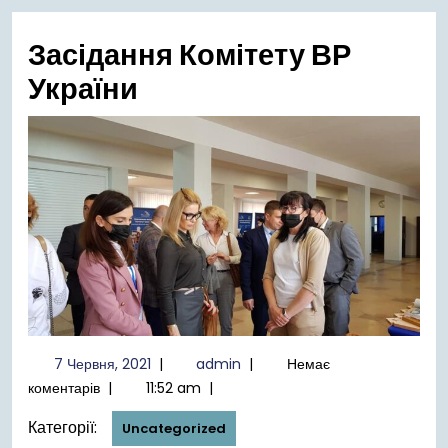
меню
Засідання Комітету ВР
України
7
admin
7 Червня, 2021
|
admin
|
Немає
Червня,
коментарів
|
11:52 am
|
2021
Категорії:
Uncategorized