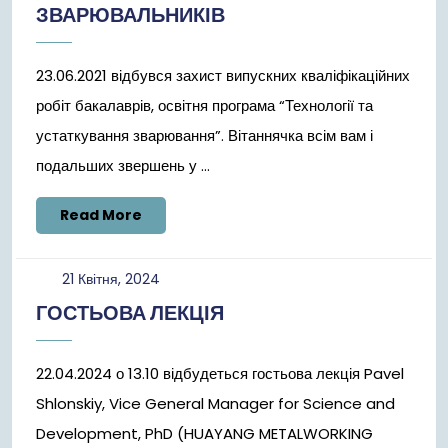
ЗВАРЮВАЛЬНИКІВ
23.06.2021 відбувся захист випускних кваліфікаційних
робіт бакалаврів, освітня програма “Технології та
устаткування зварювання”. Вітаннячка всім вам і
подальших звершень у ...
Read
Read More
More
21
21 Квітня, 2024
Квітня,
ГОСТЬОВА ЛЕКЦІЯ
2024
22.04.2024 о 13.10 відбудеться гостьова лекція Pavel
Shlonskiy, Vice General Manager for Science and
Development, PhD (HUAYANG METALWORKING