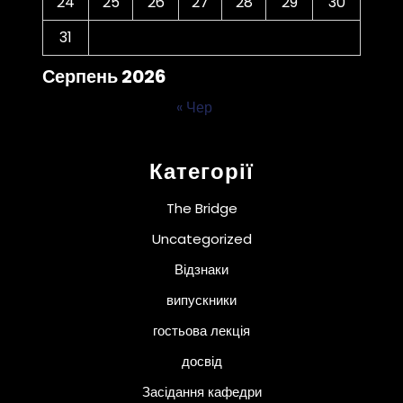
24
25
26
27
28
29
30
31
Серпень 2026
« Чер
Категорії
The Bridge
Uncategorized
Відзнаки
випускники
гостьова лекція
досвід
Засідання кафедри