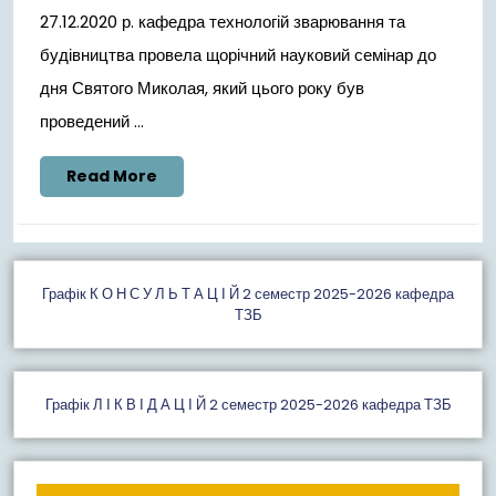
27.12.2020 р. кафедра технологій зварювання та
будівництва провела щорічний науковий семінар до
дня Святого Миколая, який цього року був
проведений ...
Read
Read More
More
Графiк К О Н С У Л Ь Т А Ц І Й 2 семестр 2025-2026 кафедра
ТЗБ
Графік Л І К В І Д А Ц І Й 2 семестр 2025-2026 кафедра ТЗБ