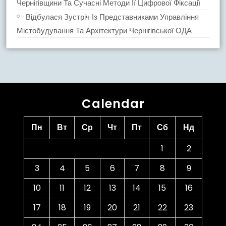
Чернігівщини Та Сучасні Методи Її Цифрової Фіксації
Відбулася Зустріч Із Представниками Управління
Містобудування Та Архітектури Чернігівської ОДА
Calendar
Пн
Вт
Ср
Чт
Пт
Сб
Нд
1
2
3
4
5
6
7
8
9
10
11
12
13
14
15
16
17
18
19
20
21
22
23