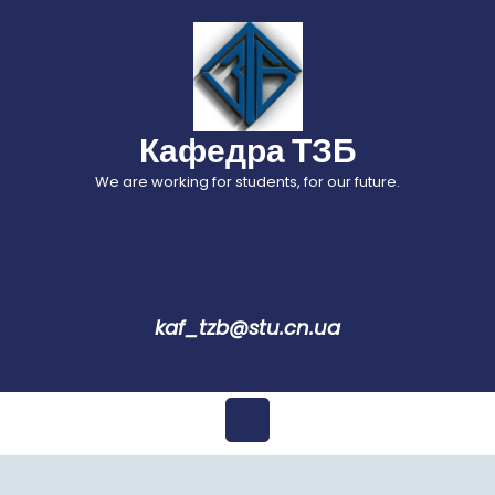
Перейти
до
вмісту
Кафедра ТЗБ
We are working for students, for our future.
kaf_tzb@stu.cn.ua
Відкрити