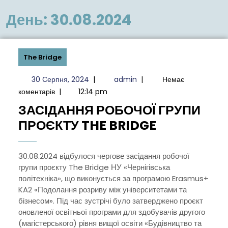
меню
День:
30.08.2024
The Bridge
30
admin
30 Серпня, 2024
|
admin
|
Немає
Серпня,
коментарів
|
12:14 pm
2024
ЗАСІДАННЯ РОБОЧОЇ ГРУПИ
ЗАСІДАНН
ПРОЄКТУ THE BRIDGE
РОБОЧОЇ
ГРУПИ
30.08.2024 відбулося чергове засідання робочої
групи проєкту The Bridge НУ «Чернігівська
ПРОЄКТУ
політехніка», що виконується за програмою Erasmus+
THE
KA2 «Подолання розриву між університетами та
BRIDGE
бізнесом». Під час зустрічі було затверджено проєкт
оновленої освітньої програми для здобувачів другого
(магістерського) рівня вищої освіти «Будівництво та