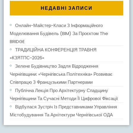
НЕДАВНІ ЗАПИСИ
Онлайн-Майстер-Класи З Інформаційного
Моделювання Будівель (BIM) За Проєктом The
BRIDGE
ТРАДИЦІЙНА КОНФЕРЕНЦІЯ ТРАВНЯ
«КЗЯТПС-2026»
Зелене Будівництво Задля Відродження
Чернігівщини: «Чернігівська Політехніка» Розвиває
Співпрацю З Французькими Партнерами
Публічна Лекція Про Архітектурну Спадщину
Чернігівщини Та Сучасні Методи Її Цифрової Фіксації
Відбулася Зустріч Із Представниками Управління
Містобудування Та Архітектури Чернігівської ОДА