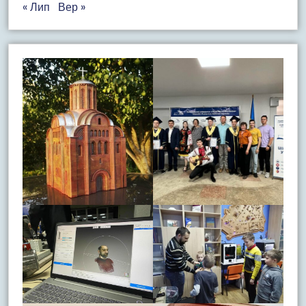
« Лип
Вер »