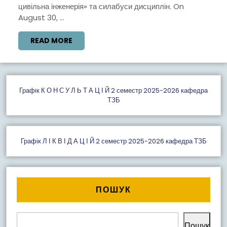
цивільна інженерія» та силабуси дисциплін. On
August 30, ...
READ
READ MORE
MORE
Графiк К О Н С У Л Ь Т А Ц І Й 2 семестр 2025-2026 кафедра
ТЗБ
Графік Л І К В І Д А Ц І Й 2 семестр 2025-2026 кафедра ТЗБ
ПОШУК
Пошук