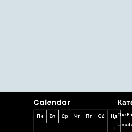
Calendar
Кат
The Br
Пн
Вт
Ср
Чт
Пт
Сб
Нд
Uncat
1