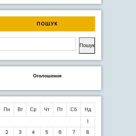
ПОШУК
Пошук
Оголошення
Пн
Вт
Ср
Чт
Пт
Сб
Нд
1
2
3
4
5
6
7
8