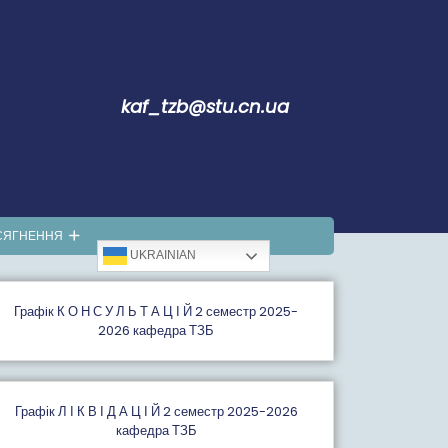
kaf_tzb@stu.cn.ua
СЯГНЕННЯ
UKRAINIAN
Графiк К О Н С У Л Ь Т А Ц І Й 2 семестр 2025-
2026 кафедра ТЗБ
Графік Л І К В І Д А Ц І Й 2 семестр 2025-2026
кафедра ТЗБ