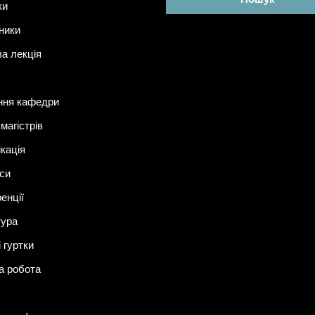
ки
ники
ва лекція
ння кафедри
магістрів
ікація
си
енції
тура
 гуртки
а робота