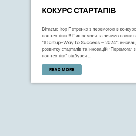
Вересня,
КОКУ
КОКУРС СТАРТАПІВ
2024
СТАР
Вітаємо Ігор Петренко з перемогою в конкурсі Startup -Way to Success від НУ «Чернігівська
політехніка»!!! Пишаємося та зичимо нових 
“Startup-Way to Success – 2024”: інновації
розвитку стартапів та інновацій “Перемога” 
політехніка” відбувся ...
READ
READ MORE
MORE