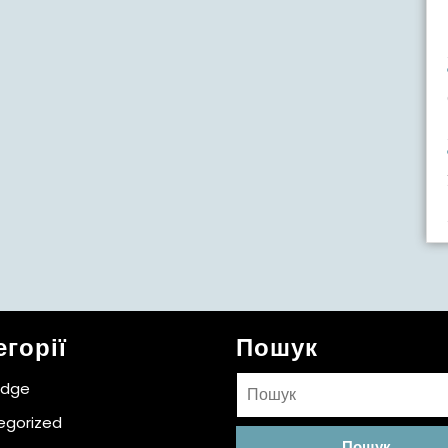
егорії
Пошук
Пошук:
idge
egorized