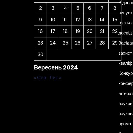
Відзна
2
3
4
5
6
7
8
випуск
9
10
11
12
13
14
15
гостьо
16
17
18
19
20
21
22
досвід
23
24
25
26
27
28
29
Засіда
захист 
30
кваліф
Вересень 2024
Конкур
« Сер
Лис »
конфер
літера
наукові
науков
промо