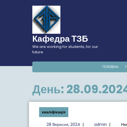
Перейти
до
вмісту
Кафедра ТЗБ
We are working for students, for our
future.
ГОЛОВНА
День:
28.09.202
кваліфікація
28
admin
28 Вересня, 2024
|
admin
|
Не