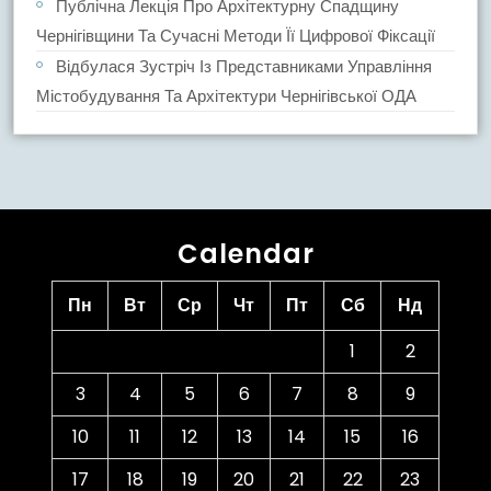
Публічна Лекція Про Архітектурну Спадщину
Чернігівщини Та Сучасні Методи Її Цифрової Фіксації
Відбулася Зустріч Із Представниками Управління
Містобудування Та Архітектури Чернігівської ОДА
Calendar
Пн
Вт
Ср
Чт
Пт
Сб
Нд
1
2
3
4
5
6
7
8
9
10
11
12
13
14
15
16
17
18
19
20
21
22
23