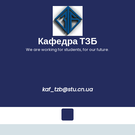
Перейти
до
вмісту
Кафедра ТЗБ
We are working for students, for our future.
kaf_tzb@stu.cn.ua
Відкрити