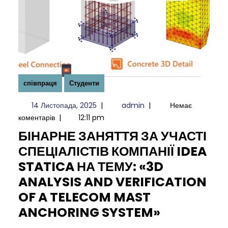
співпраця
Студенти
14
admin
14 Листопада, 2025
|
admin
|
Немає
Листопада,
коментарів
|
12:11 pm
2025
БІНАРНЕ ЗАНЯТТЯ ЗА УЧАСТІ
СПЕЦІАЛІСТІВ КОМПАНІЇ IDEA
STATICA НА ТЕМУ: «3D
ANALYSIS AND VERIFICATION
OF A TELECOM MAST
БІНАРНЕ
ANCHORING SYSTEM»
ЗАНЯТТЯ