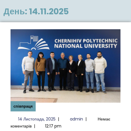
меню
День:
14.11.2025
співпраця
14
admin
14 Листопада, 2025
|
admin
|
Немає
Листопада,
коментарів
|
12:17 pm
2025