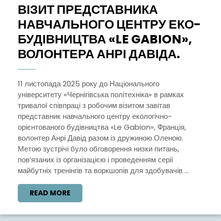
ВІЗИТ ПРЕДСТАВНИКА
НАВЧАЛЬНОГО ЦЕНТРУ ЕКО-
БУДІВНИЦТВА «LE GABION»,
ВІЗИТ
ВОЛОНТЕРА АНРІ ДАВІДА.
ПРЕД
НАВЧ
11 листопада 2025 року до Національного
університету «Чернігівська політехніка» в рамках
ЦЕНТ
тривалої співпраці з робочим візитом завітав
ЕКО-
представник навчального центру екологічно-
БУДІВ
орієнтованого будівництва «Le Gabion», Франція,
волонтер Анрі Давід разом із дружиною Оленою.
«LE
Метою зустрічі було обговорення низки питань,
GABIO
пов’язаних із організацією і проведенням серії
ВОЛО
майбутніх тренінгів та воркшопів для здобувачів ...
АНРІ
READ
READ MORE
ДАВІД
MORE