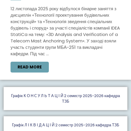
ЗА
12 листопада 2025 року відбулося бінарне заняття з
дисциплін «Технології проектування будівельних
УЧАСТІ
конструкцій» та «Технологія зведення спеціальних
СПЕЦІАЛІС
будівель і споруд» за участі спеціалістів компанії IDEA
КОМПАНІЇ
StatiCa на тему: «3D Analysis and Verification of a
Telecom Mast Anchoring System». У заході взяли
IDEA
участь студенти групи МБА-251 та викладачі
STATICA
кафедри. Під час ...
НА
READ
READ MORE
ТЕМУ:
MORE
«3D
ANALYSIS
AND
Графiк К О Н С У Л Ь Т А Ц І Й 2 семестр 2025-2026 кафедра
ТЗБ
VERIFICA
OF
A
Графік Л І К В І Д А Ц І Й 2 семестр 2025-2026 кафедра ТЗБ