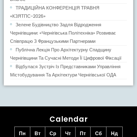
ТРАДИЦІЙНА КОНФЕРЕНЦІЯ ТРАВНЯ
«КЗЯТПС-2026»
Зелене Будівництво Задля Відродження
Чернігівщини: «Чернігівська Політехніка» Розвиває
Співпрацю З Французькими Партнерами
Публічна Лекція Про Архітектурну Спадщину
Чернігівщини Та Сучасні Методи Її Цифрової Фіксації
Відбулася Зустріч Із Представниками Управління
Містобудування Та Архітектури Чернігівської ОДА
Calendar
Пн
Вт
Ср
Чт
Пт
Сб
Нд