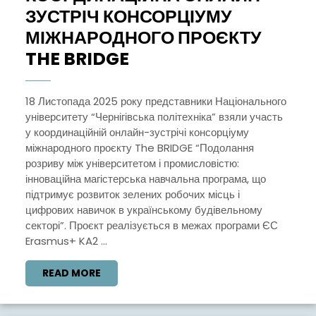
ЗУСТРІЧ КОНСОРЦІУМУ
МІЖНАРОДНОГО ПРОЄКТУ
КООРДИНАЦІЙНА
THE BRIDGE
ОНЛАЙН-
ЗУСТРІЧ
18 Листопада 2025 року представники Національного
університету “Чернігівська політехніка” взяли участь
КОНСОРЦІУМУ
у координаційній онлайн-зустрічі консорціуму
МІЖНАРОДНОГО
міжнародного проєкту The BRIDGE “Подолання
ПРОЄКТУ
розриву між університетом і промисловістю:
інноваційна магістерська навчальна програма, що
THE
підтримує розвиток зелених робочих місць і
BRIDGE
цифрових навичок в українському будівельному
секторі”. Проєкт реалізується в межах програми ЄС
Erasmus+ KA2 ...
READ
READ MORE
MORE