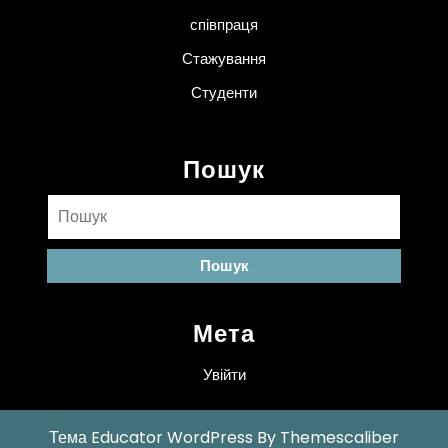
співпраця
Стажування
Студенти
Пошук
Пошук:
Мета
Увійти
Тема Educator WordPress
By Themescaliber