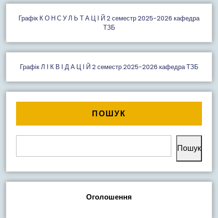
Графiк К О Н С У Л Ь Т А Ц І Й 2 семестр 2025-2026 кафедра
ТЗБ
Графік Л І К В І Д А Ц І Й 2 семестр 2025-2026 кафедра ТЗБ
ПОШУК
Пошук
Оголошення