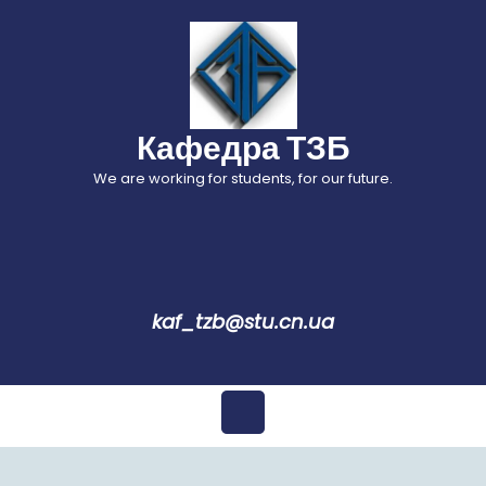
Перейти
до
вмісту
Кафедра ТЗБ
We are working for students, for our future.
kaf_tzb@stu.cn.ua
Відкрити