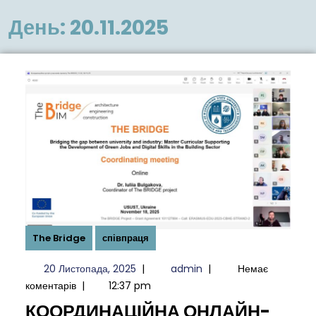
меню
День:
20.11.2025
The Bridge
співпраця
20
admin
20 Листопада, 2025
|
admin
|
Немає
Листопада,
коментарів
|
12:37 pm
2025
КООРДИНАЦІЙНА ОНЛАЙН-