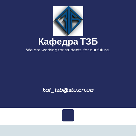
Перейти
до
вмісту
Кафедра ТЗБ
We are working for students, for our future.
kaf_tzb@stu.cn.ua
Відкрити