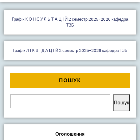
Графiк К О Н С У Л Ь Т А Ц І Й 2 семестр 2025-2026 кафедра
ТЗБ
Графік Л І К В І Д А Ц І Й 2 семестр 2025-2026 кафедра ТЗБ
ПОШУК
Пошук
Оголошення