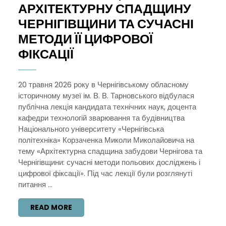
АРХІТЕКТУРНУ СПАДЩИНУ
ЧЕРНІГІВЩИНИ ТА СУЧАСНІ
МЕТОДИ ЇЇ ЦИФРОВОЇ
ПУБЛІЧНА
ФІКСАЦІЇ
ЛЕКЦІЯ
ПРО
20 травня 2026 року в Чернігівському обласному
історичному музеї ім. В. В. Тарновського відбулася
АРХІТЕКТУРНУ
публічна лекція кандидата технічних наук, доцента
СПАДЩИНУ
кафедри технологій зварювання та будівництва
ЧЕРНІГІВЩИНИ
Національного університету «Чернігівська
політехніка» Корзаченка Миколи Миколайовича на
ТА
тему «Архітектурна спадщина забудови Чернігова та
СУЧАСНІ
Чернігівщини: сучасні методи польових досліджень і
МЕТОДИ
цифрової фіксації». Під час лекції були розглянуті
питання ...
ЇЇ
ЦИФРОВОЇ
READ
READ MORE
ФІКСАЦІЇ
MORE