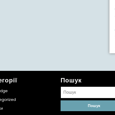
егорії
Пошук
Пошук:
idge
egorized
ки