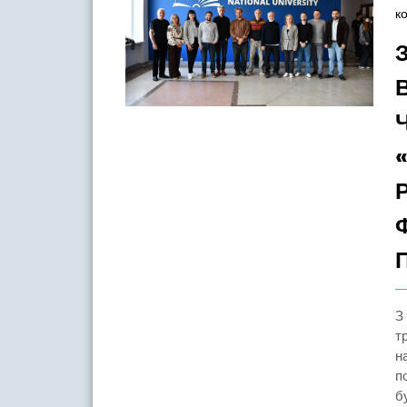
к
З 4 по 15 Травня 2026 року в рамках співпраці із
т
н
п
б