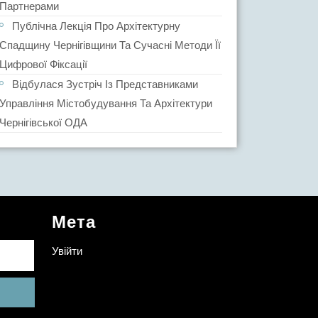
Партнерами
Публічна Лекція Про Архітектурну
Спадщину Чернігівщини Та Сучасні Методи Її
Цифрової Фіксації
Відбулася Зустріч Із Представниками
Управління Містобудування Та Архітектури
Чернігівської ОДА
Мета
Увійти