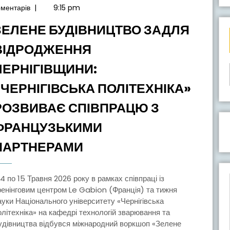
Травня,
оментарів
|
9:15 pm
2026
ЗЕЛЕНЕ БУДІВНИЦТВО ЗАДЛЯ
ВІДРОДЖЕННЯ
ЧЕРНІГІВЩИНИ:
«ЧЕРНІГІВСЬКА ПОЛІТЕХНІКА»
РОЗВИВАЄ СПІВПРАЦЮ З
ФРАНЦУЗЬКИМИ
ЗЕЛЕНЕ
ПАРТНЕРАМИ
БУДІВНИЦТВО
ЗАДЛЯ
ВІДРОДЖЕННЯ
ренінговим центром Le Gabion (Франція) та тижня
ауки Національного університету «Чернігівська
ЧЕРНІГІВЩИНИ:
олітехніка» на кафедрі технологій зварювання та
«ЧЕРНІГІВСЬКА
удівництва відбувся міжнародний воркшоп «Зелене