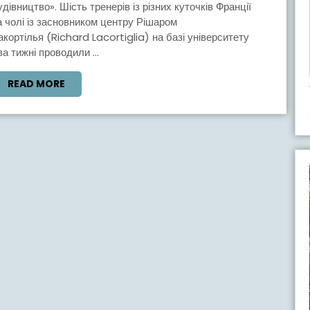
ПОЛІТЕХНІКА»
удівництво». Шість тренерів із різних куточків Франції
а чолі із засновником центру Рішаром
РОЗВИВАЄ
акортілья (Richard Lacortiglia) на базі університету
СПІВПРАЦЮ
ва тижні проводили ...
З
READ
READ MORE
ФРАНЦУЗЬКИМИ
MORE
ПАРТНЕРАМИ