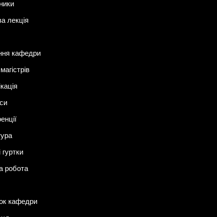
ники
ва лекція
ння кафедри
магістрів
ікація
си
енції
тура
 гуртки
а робота
ок кафедри