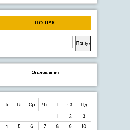
ПОШУК
Пошук
Оголошення
Пн
Вт
Ср
Чт
Пт
Сб
Нд
1
2
3
4
5
6
7
8
9
10