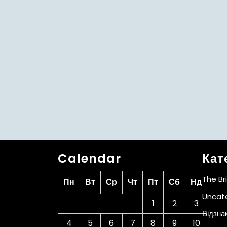
Calendar
Кат
The Br
Пн
Вт
Ср
Чт
Пт
Сб
Нд
Uncat
1
2
3
Відзна
4
5
6
7
8
9
10