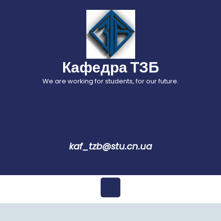
Перейти
до
вмісту
Кафедра ТЗБ
We are working for students, for our future.
kaf_tzb@stu.cn.ua
Відкрити