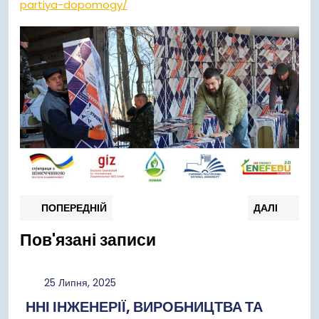
partiya-dopomogy/
Навігація
Попередній
Нас
ПОПЕРЕДНІЙ
ДАЛІ
запис:
запи
записів
Пов'язані записи
25
25 Липня, 2025
Липня,
ННІ ІНЖЕНЕРІЇ, ВИРОБНИЦТВА ТА
2025