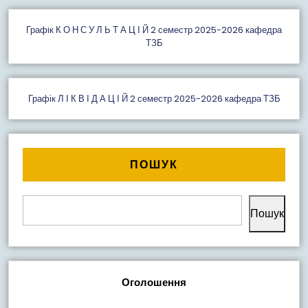
Графiк К О Н С У Л Ь Т А Ц І Й 2 семестр 2025-2026 кафедра
ТЗБ
Графік Л І К В І Д А Ц І Й 2 семестр 2025-2026 кафедра ТЗБ
ПОШУК
Пошук
Оголошення