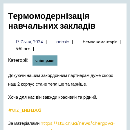
меню
Термомодернізація
навчальних закладів
17
admin
17 Січня, 2024
|
admin
|
Немає коментарів
|
Січня,
5:51 am
|
2024
Категорії:
співпраця
Дякуючи нашим закордонним партнерам дуже скоро
наш 2 корпус стане тепліше та гарніше.
Хоча для нас він завжди красивий та рідний.
#GIZ_ENEFEDU2
За матеріалами
https://stu.cn.ua/news/chergova-