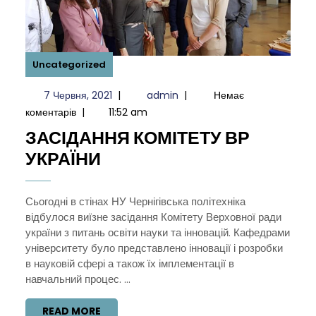
Uncategorized
7
admin
7 Червня, 2021
|
admin
|
Немає
Червня,
коментарів
|
11:52 am
2021
ЗАСІДАННЯ КОМІТЕТУ ВР
ЗАСІДАННЯ
УКРАЇНИ
КОМІТЕТУ
ВР
Сьогодні в стінах НУ Чернігівська політехніка
відбулося виїзне засідання Комітету Верховної ради
УКРАЇНИ
україни з питань освіти науки та інновацій. Кафедрами
університету було представлено інновації і розробки
в науковій сфері а також їх імплементації в
навчальний процес. ...
READ
READ MORE