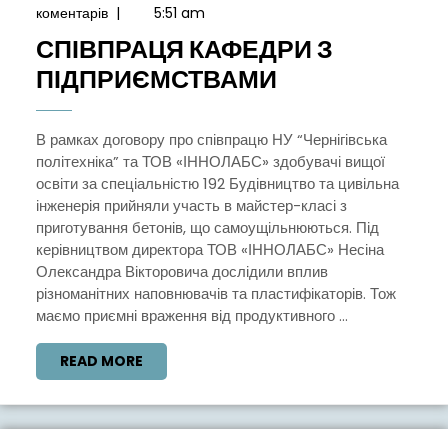
Березня,
коментарів
|
5:51 am
2021
СПІВПРАЦЯ КАФЕДРИ З
СПІВПРАЦЯ
ПІДПРИЄМСТВАМИ
КАФЕДРИ
З
В рамках договору про співпрацю НУ “Чернігівська
політехніка” та ТОВ «ІННОЛАБС» здобувачі вищої
ПІДПРИЄМС
освіти за спеціальністю 192 Будівництво та цивільна
інженерія прийняли участь в майстер-класі з
приготування бетонів, що самоущільнюються. Під
керівництвом директора ТОВ «ІННОЛАБС» Несіна
Олександра Вікторовича дослідили вплив
різноманітних наповнювачів та пластифікаторів. Тож
маємо приємні враження від продуктивного ...
READ
READ MORE
MORE