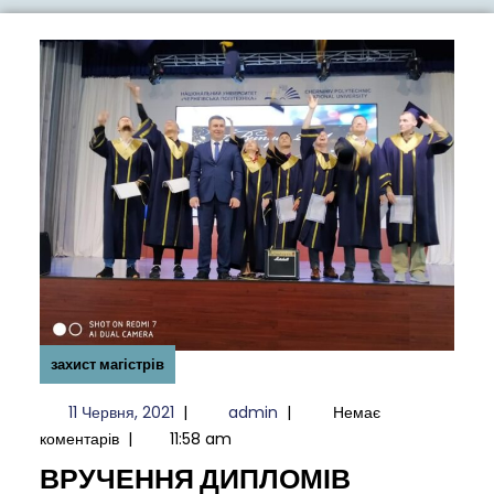
меню
захист магістрів
11
admin
11 Червня, 2021
|
admin
|
Немає
Червня,
коментарів
|
11:58 am
2021
ВРУЧЕНН
ВРУЧЕННЯ ДИПЛОМІВ