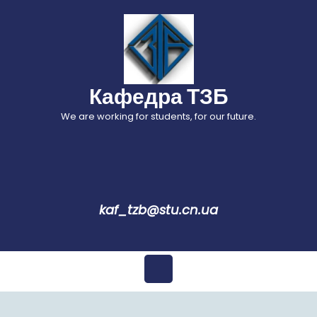
Перейти
до
вмісту
Кафедра ТЗБ
We are working for students, for our future.
kaf_tzb@stu.cn.ua
Відкрити