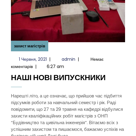
захист магістрів
1
admin
1 Червня, 2021
|
admin
|
Немає
Червня,
коментарів
|
6:27 am
2021
НАШІ
НАШІ НОВІ ВИПУСКНИКИ
НОВІ
ВИПУС
Нарешті літо, а це означає, що прийшов час підбиття
підсумків роботи за навчальний семестр і рік. Раді
повідомити, що 27 та 29 травня на кафедрі відбулися
захисти кваліфікаційних робіт магістрів з ОНП
“Будівництво та цивільна інженерія”. Вітаємо всіх з
успішним захистом та пишаємося, бажаємо успіхів на
будівельній ниві! Далі буде… ...