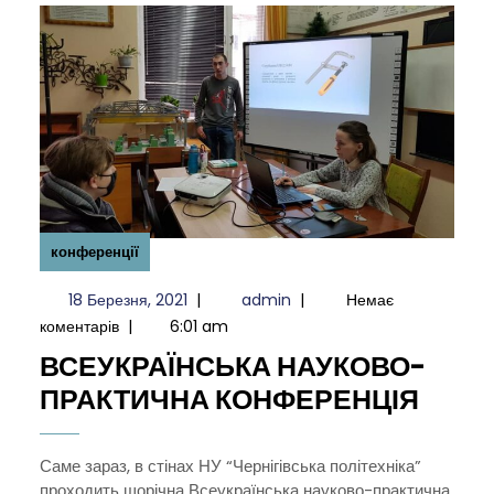
конференції
18
admin
18 Березня, 2021
|
admin
|
Немає
Березня,
коментарів
|
6:01 am
2021
ВСЕУКРАЇНСЬКА НАУКОВО-
ВСЕУ
ПРАКТИЧНА КОНФЕРЕНЦІЯ
НАУК
ПРАК
Саме зараз, в стінах НУ “Чернігівська політехніка”
проходить щорічна Всеукраїнська науково-практична