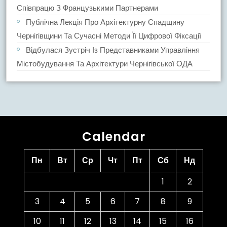
Співпрацю З Французькими Партнерами
Публічна Лекція Про Архітектурну Спадщину
Чернігівщини Та Сучасні Методи Її Цифрової Фіксації
Відбулася Зустріч Із Представниками Управління
Містобудування Та Архітектури Чернігівської ОДА
Calendar
Пн
Вт
Ср
Чт
Пт
Сб
Нд
1
2
3
4
5
6
7
8
9
10
11
12
13
14
15
16