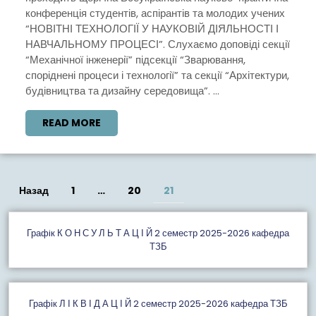
КОНФ
конференція студентів, аспірантів та молодих учених
“НОВІТНІ ТЕХНОЛОГІЇ У НАУКОВІЙ ДІЯЛЬНОСТІ І
НАВЧАЛЬНОМУ ПРОЦЕСІ”. Слухаємо доповіді секції
“Механічної інженерії” підсекції “Зварювання,
споріднені процеси і технології” та секції “Архітектури,
будівництва та дизайну середовища”. ...
READ
READ MORE
MORE
Пагінація
Назад
1
…
20
21
записів
Графiк К О Н С У Л Ь Т А Ц І Й 2 семестр 2025-2026 кафедра
ТЗБ
Графік Л І К В І Д А Ц І Й 2 семестр 2025-2026 кафедра ТЗБ