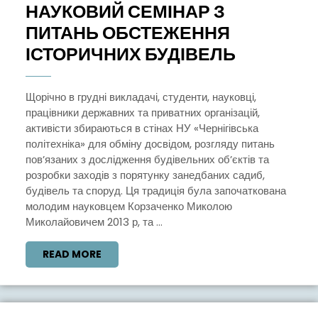
НАУКОВИЙ СЕМІНАР З
ПИТАНЬ ОБСТЕЖЕННЯ
НАУКОВ
ІСТОРИЧНИХ БУДІВЕЛЬ
СЕМІНАР
З
Щорічно в грудні викладачі, студенти, науковці,
працівники державних та приватних організацій,
ПИТАНЬ
активісти збираються в стінах НУ «Чернігівська
ОБСТЕЖ
політехніка» для обміну досвідом, розгляду питань
ІСТОРИЧ
пов’язаних з дослідження будівельних об’єктів та
розробки заходів з порятунку занедбаних садиб,
БУДІВЕЛ
будівель та споруд. Ця традиція була започаткована
молодим науковцем Корзаченко Миколою
Миколайовичем 2013 р, та ...
READ
READ MORE
MORE