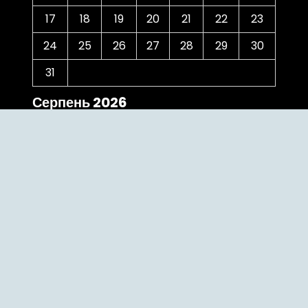
17
18
19
20
21
22
23
24
25
26
27
28
29
30
31
Серпень 2026
« Чер
Категорії
The Bridge
Uncategorized
Відзнаки
випускники
гостьова лекція