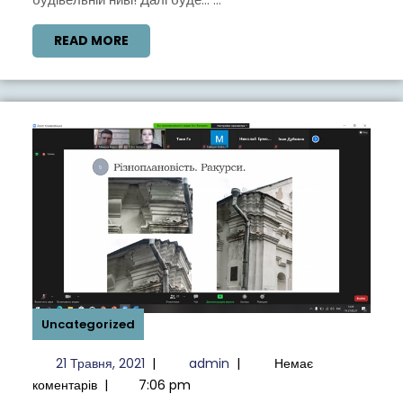
READ
READ MORE
MORE
Uncategorized
21
admin
21 Травня, 2021
|
admin
|
Немає
Травня,
коментарів
|
7:06 pm
2021